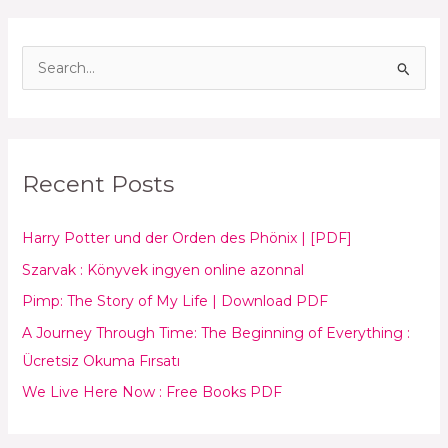
S
e
a
r
Recent Posts
c
h
Harry Potter und der Orden des Phönix | [PDF]
f
o
Szarvak : Könyvek ingyen online azonnal
r
Pimp: The Story of My Life | Download PDF
:
A Journey Through Time: The Beginning of Everything :
Ücretsiz Okuma Fırsatı
We Live Here Now : Free Books PDF