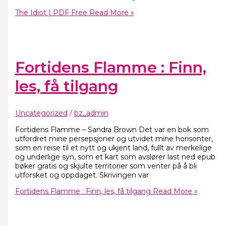
The Idiot | PDF Free
Read More »
Fortidens Flamme : Finn,
les, få tilgang
Uncategorized
/
bz_admin
Fortidens Flamme – Sandra Brown Det var en bok som
utfordret mine persepsjoner og utvidet mine horisonter,
som en reise til et nytt og ukjent land, fullt av merkelige
og underlige syn, som et kart som avslører last ned epub
bøker gratis og skjulte territorier som venter på å bli
utforsket og oppdaget. Skrivingen var
Fortidens Flamme : Finn, les, få tilgang
Read More »