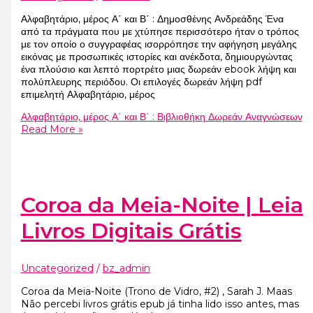
Αλφαβητάριο, μέρος Α΄ και Β΄ : Δημοσθένης Ανδρεάδης Ένα
από τα πράγματα που με χτύπησε περισσότερο ήταν ο τρόπος
με τον οποίο ο συγγραφέας ισορρόπησε την αφήγηση μεγάλης
εικόνας με προσωπικές ιστορίες και ανέκδοτα, δημιουργώντας
ένα πλούσιο και λεπτό πορτρέτο μιας δωρεάν ebook λήψη και
πολύπλευρης περιόδου. Οι επιλογές δωρεάν λήψη pdf
επιμελητή Αλφαβητάριο, μέρος
Αλφαβητάριο, μέρος Α΄ και Β΄ : Βιβλιοθήκη Δωρεάν Αναγνώσεων
Read More »
Coroa da Meia-Noite | Leia
Livros Digitais Grátis
Uncategorized
/
bz_admin
Coroa da Meia-Noite (Trono de Vidro, #2) , Sarah J. Maas
Não percebi livros grátis epub já tinha lido isso antes, mas