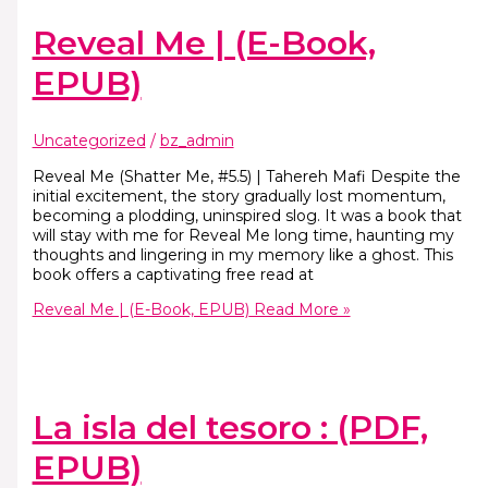
Reveal Me | (E-Book,
EPUB)
Uncategorized
/
bz_admin
Reveal Me (Shatter Me, #5.5) | Tahereh Mafi Despite the
initial excitement, the story gradually lost momentum,
becoming a plodding, uninspired slog. It was a book that
will stay with me for Reveal Me long time, haunting my
thoughts and lingering in my memory like a ghost. This
book offers a captivating free read at
Reveal Me | (E-Book, EPUB)
Read More »
La isla del tesoro : (PDF,
EPUB)