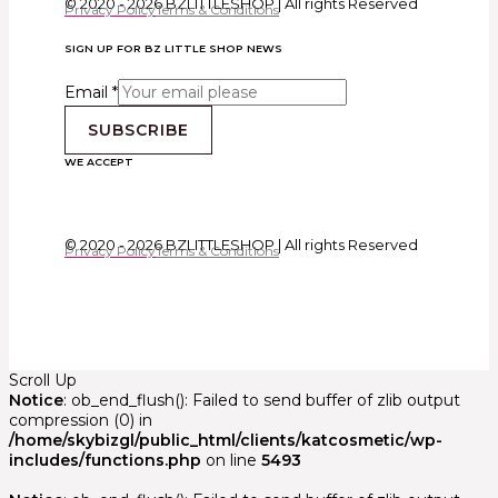
© 2020 - 2026 BZLITTLESHOP | All rights Reserved
Privacy Policy
Terms & Conditions
SIGN UP FOR BZ LITTLE SHOP NEWS
Email
*
SUBSCRIBE
WE ACCEPT
© 2020 - 2026 BZLITTLESHOP | All rights Reserved
Privacy Policy
Terms & Conditions
Scroll Up
Notice
: ob_end_flush(): Failed to send buffer of zlib output
compression (0) in
/home/skybizgl/public_html/clients/katcosmetic/wp-
includes/functions.php
on line
5493