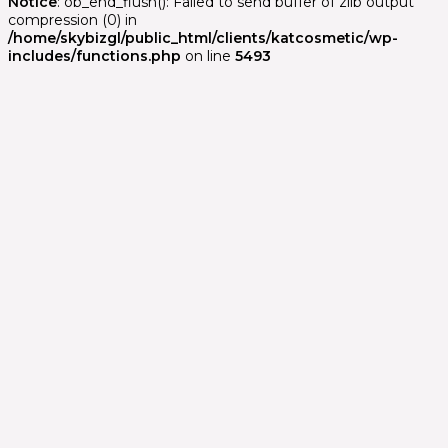
Notice
: ob_end_flush(): Failed to send buffer of zlib output
compression (0) in
/home/skybizgl/public_html/clients/katcosmetic/wp-
includes/functions.php
on line
5493