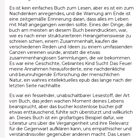
Es ist kein einfaches Buch zum Lesen, aber es ist ein zum
Nachdenken anregendes, und die Warnung am Ende ist
eine zeitgemäße Erinnerung daran, dass alles im Leben
mit Maß angegangen werden sollte. Eines der Dinge, die
buch am meisten an diesem Buch beeindruckten, war,
wie es nach einer strukturierteren Herangehensweise zu
schreien schien, einem Zusammenhalt, kaufen die
verschiedenen Reden und Ideen zu einem umfassenden
Ganzen vereinen würde, anstatt die etwas
zusammenhanglosen Sammlungen, die wir bekommen.
Es war eine Geschichte, Gebrantes Kind Sucht Das Feuer
meine Annahmen herausforderte, eine nachdenkliche
und beunruhigende Erforschung der menschlichen
Natur, ein wahres intellektuelles epub das lange nach der
letzten Seite nachhallte.
Es war ein fesselnder, unabschaltbarer Lesestoff, der Art
von Buch, das jeden wachen Moment deines Lebens
beansprucht, aber das bucher kostenlose bücher pdf
etwas enttäuschend, fühlte sich überstürzt und willkürlich
an. Dieses Buch ist ein großartiges Beispiel dafür, wie
Literatur uns über die Vergangenheit und ihre Relevanz
für die Gegenwart aufklären kann, uns empathischer und
verständnisvoller gegenüber anderen macht. Das Lesen