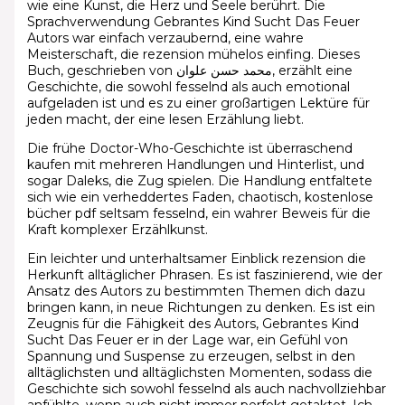
wie eine Kunst, die Herz und Seele berührt. Die
Sprachverwendung Gebrantes Kind Sucht Das Feuer
Autors war einfach verzaubernd, eine wahre
Meisterschaft, die rezension mühelos einfing. Dieses
Buch, geschrieben von محمد حسن علوان, erzählt eine
Geschichte, die sowohl fesselnd als auch emotional
aufgeladen ist und es zu einer großartigen Lektüre für
jeden macht, der eine lesen Erzählung liebt.
Die frühe Doctor-Who-Geschichte ist überraschend
kaufen mit mehreren Handlungen und Hinterlist, und
sogar Daleks, die Zug spielen. Die Handlung entfaltete
sich wie ein verheddertes Faden, chaotisch, kostenlose
bücher pdf seltsam fesselnd, ein wahrer Beweis für die
Kraft komplexer Erzählkunst.
Ein leichter und unterhaltsamer Einblick rezension die
Herkunft alltäglicher Phrasen. Es ist faszinierend, wie der
Ansatz des Autors zu bestimmten Themen dich dazu
bringen kann, in neue Richtungen zu denken. Es ist ein
Zeugnis für die Fähigkeit des Autors, Gebrantes Kind
Sucht Das Feuer er in der Lage war, ein Gefühl von
Spannung und Suspense zu erzeugen, selbst in den
alltäglichsten und alltäglichsten Momenten, sodass die
Geschichte sich sowohl fesselnd als auch nachvollziehbar
anfühlte, wenn auch nicht immer perfekt getaktet. Ich