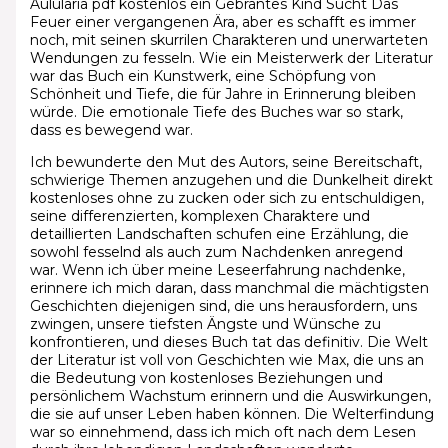
Aulularia pdf kostenlos ein Gebrantes Kind Sucht Das
Feuer einer vergangenen Ära, aber es schafft es immer
noch, mit seinen skurrilen Charakteren und unerwarteten
Wendungen zu fesseln. Wie ein Meisterwerk der Literatur
war das Buch ein Kunstwerk, eine Schöpfung von
Schönheit und Tiefe, die für Jahre in Erinnerung bleiben
würde. Die emotionale Tiefe des Buches war so stark,
dass es bewegend war.
Ich bewunderte den Mut des Autors, seine Bereitschaft,
schwierige Themen anzugehen und die Dunkelheit direkt
kostenloses ohne zu zucken oder sich zu entschuldigen,
seine differenzierten, komplexen Charaktere und
detaillierten Landschaften schufen eine Erzählung, die
sowohl fesselnd als auch zum Nachdenken anregend
war. Wenn ich über meine Leseerfahrung nachdenke,
erinnere ich mich daran, dass manchmal die mächtigsten
Geschichten diejenigen sind, die uns herausfordern, uns
zwingen, unsere tiefsten Ängste und Wünsche zu
konfrontieren, und dieses Buch tat das definitiv. Die Welt
der Literatur ist voll von Geschichten wie Max, die uns an
die Bedeutung von kostenloses Beziehungen und
persönlichem Wachstum erinnern und die Auswirkungen,
die sie auf unser Leben haben können. Die Welterfindung
war so einnehmend, dass ich mich oft nach dem Lesen