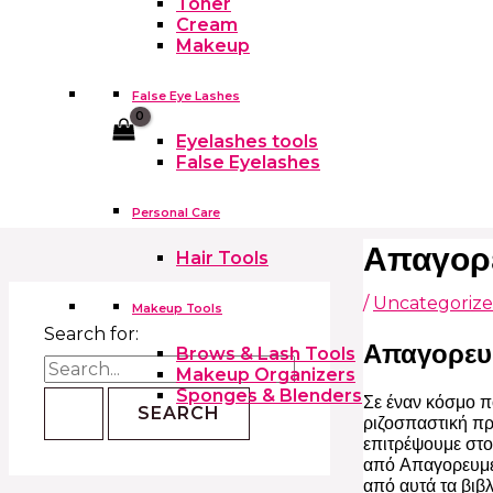
Toner
Cream
Makeup
False Eye Lashes
Cart
Eyelashes tools
False Eyelashes
Personal Care
Απαγορε
Hair Tools
/
Uncategoriz
Makeup Tools
Search for:
Απαγορευ
Brows & Lash Tools
Makeup Organizers
Sponges & Blenders
Σε έναν κόσμο π
ριζοσπαστική πρ
επιτρέψουμε στο
από Απαγορευμέν
από αυτά τα βιβ