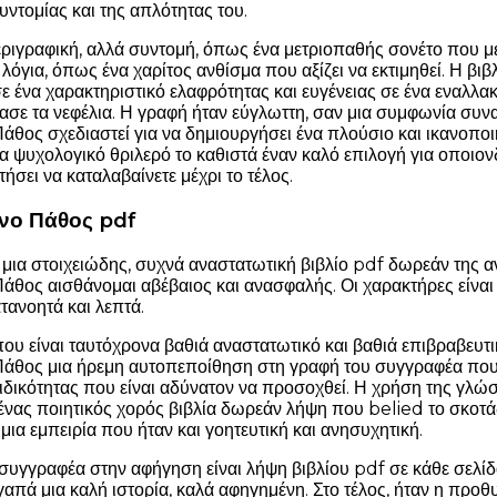
υντομίας και της απλότητας του.
ριγραφική, αλλά συντομή, όπως ένα μετριοπαθής σονέτο που μετ
λόγια, όπως ένα χαρίτος ανθίσμα που αξίζει να εκτιμηθεί. Η βιβ
ε ένα χαρακτηριστικό ελαφρότητας και ευγένειας σε ένα εναλλα
ασε τα νεφέλια. Η γραφή ήταν εύγλωττη, σαν μια συμφωνία συν
θος σχεδιαστεί για να δημιουργήσει ένα πλούσιο και ικανοποιητ
ένα ψυχολογικό θριλερό το καθιστά έναν καλό επιλογή για οποιο
ήσει να καταλαβαίνετε μέχρι το τέλος.
νο Πάθος pdf
μια στοιχειώδης, συχνά αναστατωτική βιβλίο pdf δωρεάν της 
θος αισθάνομαι αβέβαιος και ανασφαλής. Οι χαρακτήρες είναι εκ
ατανοητά και λεπτά.
 που είναι ταυτόχρονα βαθιά αναστατωτικό και βαθιά επιβραβευ
άθος μια ήρεμη αυτοπεποίθηση στη γραφή του συγγραφέα που 
 ειδικότητας που είναι αδύνατον να προσοχθεί. Η χρήση της γλ
 ένας ποιητικός χορός βιβλία δωρεάν λήψη που belied το σκοτ
ια εμπειρία που ήταν και γοητευτική και ανησυχητική.
 συγγραφέα στην αφήγηση είναι λήψη βιβλίου pdf σε κάθε σελίδ
απά μια καλή ιστορία, καλά αφηγημένη. Στο τέλος, ήταν η προθυ