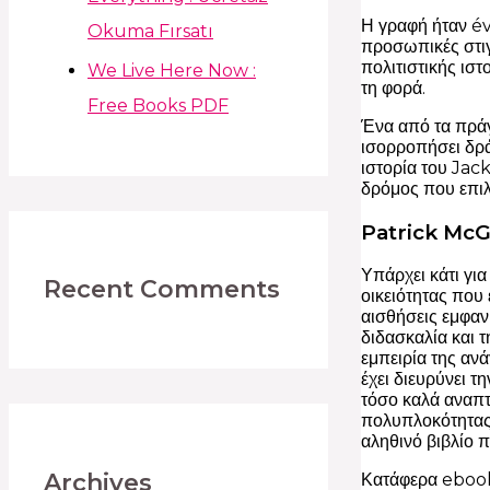
Η γραφή ήταν év
Okuma Fırsatı
προσωπικές στιγ
πολιτιστικής ισ
We Live Here Now :
τη φορά.
Free Books PDF
Ένα από τα πράγ
ισορροπήσει δρ
ιστορία του Jac
δρόμος που επι
Patrick Mc
Υπάρχει κάτι για
Recent Comments
οικειότητας που
αισθήσεις εμφανι
διδασκαλία και 
εμπειρία της ανά
έχει διευρύνει τ
τόσο καλά αναπ
πολυπλοκότητας 
αληθινό βιβλίο π
Archives
Κατάφερα ebook 