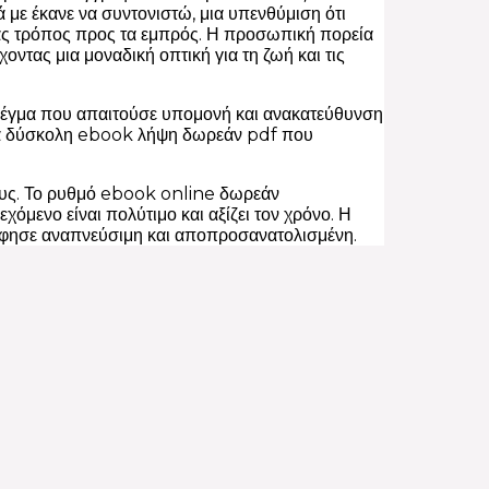
 με έκανε να συντονιστώ, μια υπενθύμιση ότι
ένας τρόπος προς τα εμπρός. Η προσωπική πορεία
ντας μια μοναδική οπτική για τη ζωή και τις
λέγμα που απαιτούσε υπομονή και ανακατεύθυνση
 μια δύσκολη ebook λήψη δωρεάν pdf που
όλους. Το ρυθμό ebook online δωρεάν
χόμενο είναι πολύτιμο και αξίζει τον χρόνο. Η
 άφησε αναπνεύσιμη και αποπροσανατολισμένη.