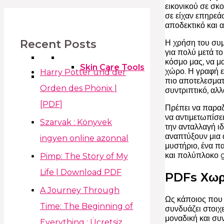
εικονικού σε σκο
σε είχαν επηρεά
αποδεκτικό και 
Recent Posts
Η χρήση του συμ
για πολύ μετά το
κόσμο μας, να μα
Skin Care Tools
χώρο. Η γραφή εί
Harry Potter und der
πιο αποτελεσματ
Orden des Phönix |
συντριπτικό, αλ
[PDF]
Πρέπει να παραδ
να αντιμετωπίσε
Szarvak : Könyvek
την ανταλλαγή ι
αναπτύξουν μια 
ingyen online azonnal
μυστήριο, ένα πα
και πολύπλοκο g
Pimp: The Story of My
Life | Download PDF
PDFs Χωρ
A Journey Through
Ως κάποιος που
Time: The Beginning of
συνδυάζει στοιχ
μοναδική και συ
Everything : Ücretsiz