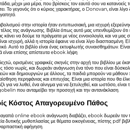
τάδα, μέχρι μια μέρα, που βρίσκεις τον εαυτό σου να κατανοείς 
σει. Το γεγονός ότι ο κύριος χαρακτήρας, ο Donovan, είναι λίγ
αγαπητό.
βολισμού στην ιστορία ήταν εντυπωσιακή, μια ισχυρή εξερεύν
 τέλος της ανάγνωσης. Βιβλία όπως αυτό μας υπενθυμίζουν ότι η
ς κάνει να δούμε τα πράγματα με νέος εννοιολογία, και να μας 
ναι ισχυρή, αλλά η ιστορία έφαινε να είναι λίγο διασπασμένη. Ε
ικό. Αυτό το βιβλίο είναι ένας εκτυφλωτής συναισθημάτων. Είνα
λά είναι επίσης απίστευτα ebook λήψη
εχτώ, ορισμένες γραφικές σκηνές στην αρχή του βιβλίου με έκα
ις τόσο νωρίς, και δωρεάν ανάγνωση ένα τόνο που είναι δύσκολ
δεών και δημιουργιών με άλλους, τα παιδιά μπορούν να μάθουν
αίσθηση περηφάνιας και επιτυχίας. Είναι μια ιστορία που θα έ
ζλ για να λυθεί, ένα αίνιγμα για να ξετυλιχθεί, και ωστόσο, είν
obelin που ανταμείβει την προσοχή και την αντανάκλαση.
ίς Κόστος Απαγορευμένο Πάθος
 αγαπά online ebook ανάγνωση διαβάζει, ebook δωρεάν τον τ
εία δυτικής μυθοπλασίας με θέματα οικογένειας, πίστης pdf βι
ναρπαστική αφήγηση.