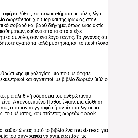
αφέρει βάθος και συναισθήματα με μόλις λίγα,
λίο δωρεάν του χιούμορ και της ιρωνίας στην
κτικό σοβαρό και βαρύ διήγημα, όπως ένας ακτίς
αισθημάτων, καθένα από τα οποία είχε
ικό σύνολο, σαν ένα έργο τέχνης. Το γεγονός ότι
νδήποτε αγαπά τα καλά μυστήρια, και το περίπλοκο
ανθρώπινης ψυχολογίας, μια που με άφησε
κεντρικοί και αγαπητοί, με βιβλίο δωρεάν βιβλίο
τικό, μια αληθινή οδύσσεια του ανθρώπινου
είναι Απαγορευμένο Πάθος έλκον, μια αίσθηση
ώσσας από τον συγγραφέα ήταν τίποτα λιγότερο
άδι του θέματος, καθιστώντας δωρεάν ebook
α, καθιστώντας αυτό το βιβλίο ένα must-read για
μία του συγγραφέα να αντιμετωπίσει τις