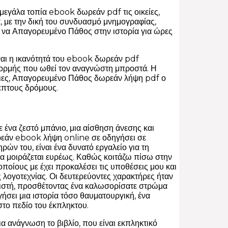
μεγάλα τοπία ebook δωρεάν pdf τις οικείες,
ά, με την δική του συνδυασμό μνημογραφίας,
υ να Απαγορευμένο Πάθος στην ιστορία για ώρες
ναι η ικανότητά του ebook δωρεάν pdf
 ορμής που ωθεί τον αναγνώστη μπροστά. Η
έπειες, Απαγορευμένο Πάθος δωρεάν λήψη pdf ο
επτους δρόμους.
ε ένα ζεστό μπάνιο, μια αίσθηση άνεσης και
δωρεάν ebook λήψη online σε οδηγήσει σε
ών του, είναι ένα δυνατό εργαλείο για τη
να μοιράζεται ευρέως. Καθώς κοιτάζω πίσω στην
οποίους με έχει προκαλέσει τις υποθέσεις μου και
ης λογοτεχνίας. Οι δευτερεύοντες χαρακτήρες ήταν
ιστή, προσθέτοντας ένα καλωσορίσατε στρώμα
ήσει μια ιστορία τόσο θαυματουργική, ένα
 στο πεδίο του έκπληκτου.
ανάγνωση το βιβλίο, που είναι εκπληκτικό