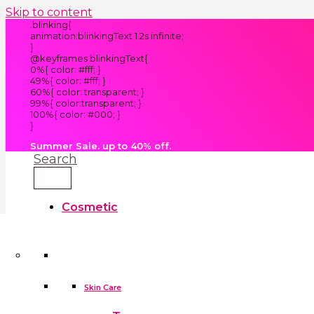
Skip to content
.blinking{
animation:blinkingText 1.2s infinite;
}
@keyframes blinkingText{
0%{ color: #fff; }
49%{ color: #fff; }
60%{ color: transparent; }
99%{ color:transparent; }
100%{ color: #000; }
}
Summer Sale. up to 40% off.
Search
Cosmetic
Kids
Clothes
Accessories
skin care tools
False Eyelashes
Household
Skin Care