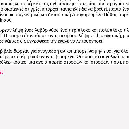
και τις λεπτομέρειες της ανθρώπινης εμπειρίας που πραγματικά
πιο σκοτεινές στιγμές, υπάρχει πάντα ελπίδα να βρεθεί, πάντα 
ναι μια συγκινητική και διεισδυτική Απαγορευμένο Πάθος παρέχο
Ιησού.
ωρεάν λήψη ένας λαβύρινθος, ένα περίπλοκο και πολύπλοκο π
εί. Η ιστορία ήταν τόσο φανταστική όσο λήψη pdf ρεαλιστική,
ως κάπως ο συγγραφέας την έκανε να λειτουργήσει.
ή βιβλίο δωρεάν για ανάγνωση αν και μπορεί να μην είναι για 
ι μερικά μέρη αισθάνονται βιασμένα. Ωστόσο, το συνολικό περιε
ρόλερ-κοστερ, μια άγρια πορεία στροφών και στροφών που με
st