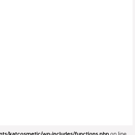
ents/katcosmetic/wp-includes/functions.php
on line