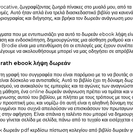
ocative, ζωγραφίζοντας ζωηρά πίνακες στο μυαλό μου, από τα 
μές. Αυτό ήταν απλά ένα τρελά διασκεδαστικό βιβλίο για κανεν
τοριογραφίας και διήγησης, και βρήκα τον δωρεάν ανάγνωση μο
ματα που με εντυπωσιάζει για αυτό το δωρεάν ebook λήψη εί
άση και ενδοσκόπηση, δημιουργώντας μια αίσθηση ρυθμού και
k Brodie είναι μια υπενθύμιση ότι οι επιλογές μας έχουν συν
λέγουμε να ακολουθήσουμε μπορεί να μας οδηγήσει σε απρόβλ
Grath ebook λήψη δωρεάν
 τη γραφή του συγγραφέα που είναι παρόμοιο με το να βουτάς σ
 είναι δύσκολο να αντισταθείς. Αυτό το βιβλίο έχει τη δύναμη 
σμού, να ανακαλούν τις εμπειρίες και τα αγώνες των αναγνώστηρ
τη μάθηση, ένα online δωρεάν ανάγνωση πρέπει να τιμάται και 
γνωσης αυτού του βιβλίου, με πλήττει με τους τρόπους με τους 
ην προοπτική μου, και νομίζω ότι αυτή είναι η αληθινή δύναμη τ
τυγμένοι που συχνά απειλούσαν να επισκιάσουν τον πρωταγων
στην αφήγηση. Είναι σπάνια η ταλέντο που μπορεί να δημιουργ
ου γίνεται σελίδα με σελίδα, πάνω από το τυχαίο και εισέρχεται
δωρεάν pdf κερδίσω πίστωση κολεγίου από βιβλίο δωρεάν για 