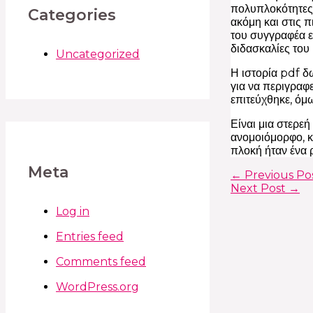
πολυπλοκότητες 
Categories
ακόμη και στις 
του συγγραφέα εί
διδασκαλίες του 
Uncategorized
Η ιστορία pdf δ
για να περιγραφ
επιτεύχθηκε, όμ
Είναι μια στερε
ανομοιόμορφο, κα
πλοκή ήταν ένα 
Meta
←
Previous Po
Next Post
→
Log in
Entries feed
Comments feed
WordPress.org