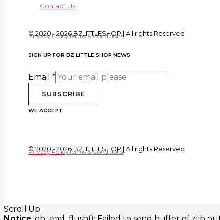
Contact Us
© 2020 - 2026 BZLITTLESHOP | All rights Reserved
Privacy Policy
Terms & Conditions
SIGN UP FOR BZ LITTLE SHOP NEWS
Email
*
SUBSCRIBE
WE ACCEPT
© 2020 - 2026 BZLITTLESHOP | All rights Reserved
Privacy Policy
Terms & Conditions
Scroll Up
Notice
: ob_end_flush(): Failed to send buffer of zlib o