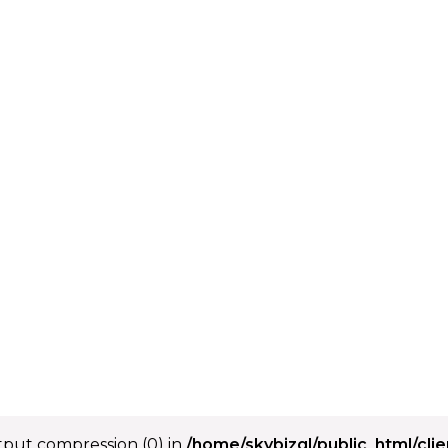
utput compression (0) in
/home/skybizgl/public_html/cli