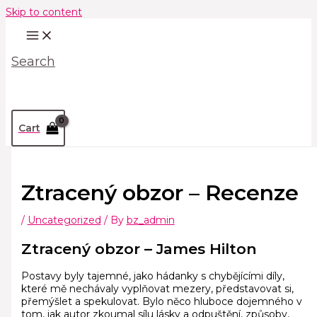
Skip to content
Search
Cart
Ztracený obzor – Recenze
/
Uncategorized
/ By
bz_admin
Ztracený obzor – James Hilton
Postavy byly tajemné, jako hádanky s chybějícími díly,
které mě nechávaly vyplňovat mezery, představovat si,
přemýšlet a spekulovat. Bylo něco hluboce dojemného v
tom, jak autor zkoumal sílu lásky a odpuštění, způsoby,