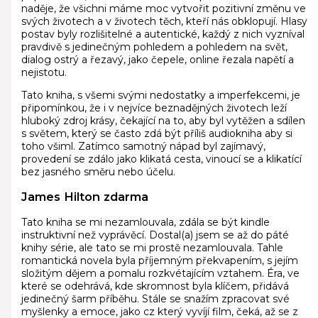
naděje, že všichni máme moc vytvořit pozitivní změnu ve
svých životech a v životech těch, kteří nás obklopují. Hlasy
postav byly rozlišitelné a autentické, každý z nich vyzníval
pravdivě s jedinečným pohledem a pohledem na svět,
dialog ostrý a řezavý, jako čepele, online řezala napětí a
nejistotu.
Tato kniha, s všemi svými nedostatky a imperfekcemi, je
připomínkou, že i v nejvíce beznadějných životech leží
hluboký zdroj krásy, čekající na to, aby byl vytěžen a sdílen
s světem, který se často zdá být příliš audiokniha aby si
toho všiml. Zatímco samotný nápad byl zajímavý,
provedení se zdálo jako klikatá cesta, vinoucí se a klikatící
bez jasného směru nebo účelu.
James Hilton zdarma
Tato kniha se mi nezamlouvala, zdála se být kindle
instruktivní než vyprávěcí. Dostal(a) jsem se až do páté
knihy série, ale tato se mi prostě nezamlouvala. Tahle
romantická novela byla příjemným překvapením, s jejím
složitým dějem a pomalu rozkvétajícím vztahem. Éra, ve
které se odehrává, kde skromnost byla klíčem, přidává
jedinečný šarm příběhu. Stále se snažím zpracovat své
myšlenky a emoce, jako cz který vyvíjí film, čeká, až se z