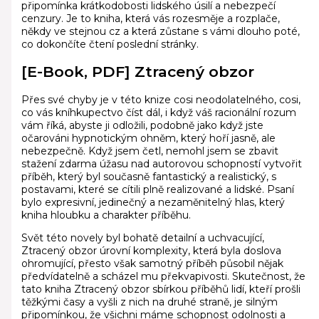
připomínka krátkodobosti lidského úsilí a nebezpečí
cenzury. Je to kniha, která vás rozesměje a rozplače,
někdy ve stejnou cz a která zůstane s vámi dlouho poté,
co dokončíte čtení poslední stránky.
[E-Book, PDF] Ztracený obzor
Přes své chyby je v této knize cosi neodolatelného, cosi,
co vás kníhkupectvo číst dál, i když váš racionální rozum
vám říká, abyste ji odložili, podobně jako když jste
očarováni hypnotickým ohněm, který hoří jasně, ale
nebezpečně. Když jsem četl, nemohl jsem se zbavit
stažení zdarma​ úžasu nad autorovou schopností vytvořit
příběh, který byl současně fantastický a realistický, s
postavami, které se cítili plně realizované a lidské. Psaní
bylo expresivní, jedinečný a nezaměnitelný hlas, který
kniha hloubku a charakter příběhu.
Svět této novely byl bohatě detailní a uchvacující,
Ztracený obzor úrovní komplexity, která byla doslova
ohromující, přesto však samotný příběh působil nějak
předvídatelně a scházel mu překvapivosti. Skutečnost, že
tato kniha Ztracený obzor sbírkou příběhů lidí, kteří prošli
těžkými časy a vyšli z nich na druhé straně, je silným
připomínkou, že všichni máme schopnost odolnosti a