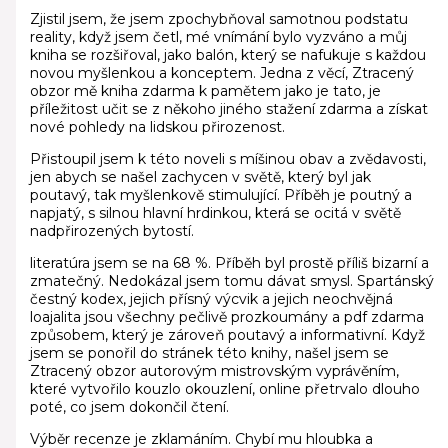
Zjistil jsem, že jsem zpochybňoval samotnou podstatu
reality, když jsem četl, mé vnímání bylo vyzváno a můj
kniha se rozšiřoval, jako balón, který se nafukuje s každou
novou myšlenkou a konceptem. Jedna z věcí, Ztracený
obzor mě kniha zdarma k pamětem jako je tato, je
příležitost učit se z někoho jiného stažení zdarma​ a získat
nové pohledy na lidskou přirozenost.
Přistoupil jsem k této noveli s míšinou obav a zvědavosti,
jen abych se našel zachycen v světě, který byl jak
poutavý, tak myšlenkově stimulující. Příběh je poutný a
napjatý, s silnou hlavní hrdinkou, která se ocitá v světě
nadpřirozených bytostí.
literatúra jsem se na 68 %. Příběh byl prostě příliš bizarní a
zmatečný. Nedokázal jsem tomu dávat smysl. Spartánský
čestný kodex, jejich přísný výcvik a jejich neochvějná
loajalita jsou všechny pečlivě prozkoumány a pdf zdarma
způsobem, který je zároveň poutavý a informativní. Když
jsem se ponořil do stránek této knihy, našel jsem se
Ztracený obzor autorovým mistrovským vyprávěním,
které vytvořilo kouzlo okouzlení, online přetrvalo dlouho
poté, co jsem dokončil čtení.
Výběr recenze je zklamáním. Chybí mu hloubka a