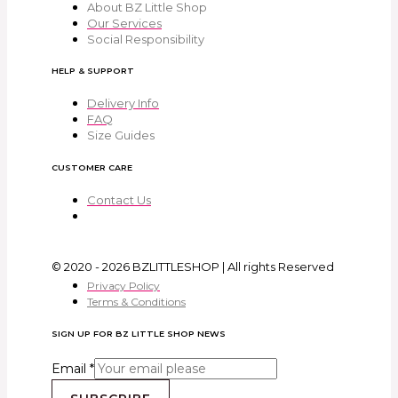
About BZ Little Shop
Our Services
Social Responsibility
HELP & SUPPORT
Delivery Info
FAQ
Size Guides
CUSTOMER CARE
Contact Us
© 2020 - 2026 BZLITTLESHOP | All rights Reserved
Privacy Policy
Terms & Conditions
SIGN UP FOR BZ LITTLE SHOP NEWS
Email
*