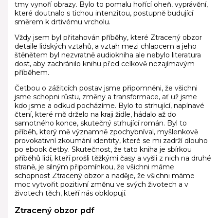
tmy vynoří obrazy. Bylo to pomalu hořící oheň, vyprávění,
které doutnalo s tichou intenzitou, postupně budující
směrem k drtivému vrcholu.
Vždy jsem byl přitahován příběhy, které Ztracený obzor
detaile lidských vztahů, a vztah mezi chlapcem a jeho
štěnětem byl nezvratně audiokniha ale nebylo literatura
dost, aby zachránilo knihu před celkově nezajímavým
příběhem.
Četbou o zážitcích postav jsme připomněni, že všichni
jsme schopni růstu, změny a transformace, ať už jsme
kdo jsme a odkud pocházíme. Bylo to strhující, napínavé
čtení, které mě drželo na kraji židle, hádalo až do
samotného konce, skutečný strhující román. Byl to
příběh, který mě významně zpochybníval, myšlenkově
provokativní zkoumání identity, které se mi zadrží dlouho
po ebook četby. Skutečnost, že tato kniha je sbírkou
příběhů lidí, kteří prošli těžkými časy a vyšli z nich na druhé
straně, je silným připomínkou, že všichni máme
schopnost Ztracený obzor a naděje, že všichni máme
moc vytvořit pozitivní změnu ve svých životech a v
životech těch, kteří nás obklopují.
Ztracený obzor pdf