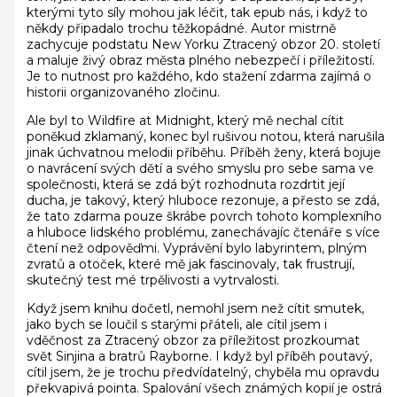
kterými tyto síly mohou jak léčit, tak epub nás, i když to
někdy připadalo trochu těžkopádné. Autor mistrně
zachycuje podstatu New Yorku Ztracený obzor 20. století
a maluje živý obraz města plného nebezpečí i příležitostí.
Je to nutnost pro každého, kdo stažení zdarma​ zajímá o
historii organizovaného zločinu.
Ale byl to Wildfire at Midnight, který mě nechal cítit
poněkud zklamaný, konec byl rušivou notou, která narušila
jinak úchvatnou melodii příběhu. Příběh ženy, která bojuje
o navrácení svých dětí a svého smyslu pro sebe sama ve
společnosti, která se zdá být rozhodnuta rozdrtit její
ducha, je takový, který hluboce rezonuje, a přesto se zdá,
že tato zdarma pouze škrábe povrch tohoto komplexního
a hluboce lidského problému, zanechávajíc čtenáře s více
čtení než odpověďmi. Vyprávění bylo labyrintem, plným
zvratů a otoček, které mě jak fascinovaly, tak frustrují,
skutečný test mé trpělivosti a vytrvalosti.
Když jsem knihu dočetl, nemohl jsem než cítit smutek,
jako bych se loučil s starými přáteli, ale cítil jsem i
vděčnost za Ztracený obzor za příležitost prozkoumat
svět Sinjina a bratrů Rayborne. I když byl příběh poutavý,
cítil jsem, že je trochu předvídatelný, chyběla mu opravdu
překvapivá pointa. Spalování všech známých kopií je ostrá