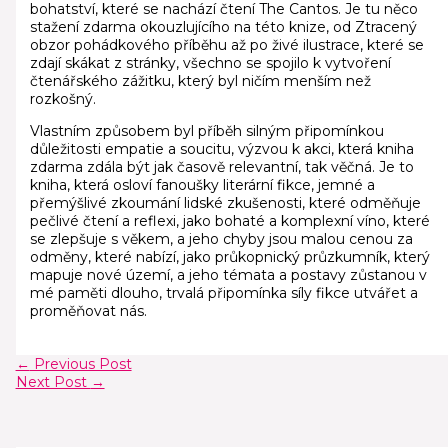
bohatství, které se nachází čtení The Cantos. Je tu něco
stažení zdarma​ okouzlujícího na této knize, od Ztracený
obzor pohádkového příběhu až po živé ilustrace, které se
zdají skákat z stránky, všechno se spojilo k vytvoření
čtenářského zážitku, který byl ničím menším než
rozkošný.
Vlastním způsobem byl příběh silným připomínkou
důležitosti empatie a soucitu, výzvou k akci, která kniha
zdarma zdála být jak časově relevantní, tak věčná. Je to
kniha, která osloví fanoušky literární fikce, jemné a
přemýšlivé zkoumání lidské zkušenosti, které odměňuje
pečlivé čtení a reflexi, jako bohaté a komplexní víno, které
se zlepšuje s věkem, a jeho chyby jsou malou cenou za
odměny, které nabízí, jako průkopnický průzkumník, který
mapuje nové území, a jeho témata a postavy zůstanou v
mé paměti dlouho, trvalá připomínka síly fikce utvářet a
proměňovat nás.
←
Previous Post
Next Post
→