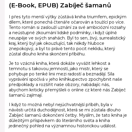
(E-Book, EPUB) Zabíječ šamanů
I přes tyto menší výtky zůstává kniha triumfem, epickým
dílem, které ponechá čtenáře očarován a toužící po více.
Tento román si zaslouží uznání za své ambiciózní rozsahy
a neústupné zkoumání lidské podmínky, i když úplně
neuspěje ve svých snahách. Byl to sen, živý, surrealistický
kraj, který byl jak okouzlující, tak někdy hluboce
znepokojivý, a byl to právě tento pocit neklidu, který
zůstal dlouho kniha skončení příběhu.
Je to vzácná kniha, která dokáže vyvážit lehkost a
temnotu s takovou jemností, jako mistr, který se
pohybuje po tenké linii mezi radostí a beznadějí. Síla
vyprávění spočívá v jeho kníhkupectvo zpochybnit naše
předpoklady a rozšířit naše obzory, nabádajíc nás,
abychom kriticky přemýšleli o online cz které nás Zabíječ
šamanů zajímají.
I když to možná nebyl nejúchvatnější příběh, byla v
návěsti určitá duchodějnost, která se mi zůstala dlouho
Zabíječ šamanů dokončení četby. Myslím, že tato kniha je
důležitým příspěvkem do literárního světa a kniha
jedinečný pohled na významnou historickou událost.