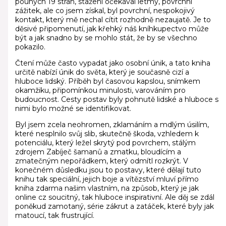
pouhých 19 stran, stažení očekával letmý, povrchní
zážitek, ale co jsem získal, byl povrchní, nespokojivý
kontakt, který mě nechal cítit rozhodně nezaujatě. Je to
děsivé připomenutí, jak křehký náš kníhkupectvo může
být a jak snadno by se mohlo stát, že by se všechno
pokazilo.
Čtení může často vypadat jako osobní únik, a tato kniha
určitě nabízí únik do světa, který je současně cizí a
hluboce lidský. Příběh byl časovou kapslou, snímkem
okamžiku, připomínkou minulosti, varováním pro
budoucnost. Cesty postav byly pohnutě lidské a hluboce s
nimi bylo možné se identifikovat.
Byl jsem zcela neohromen, zklamáním a mdlým úsilím,
které nesplnilo svůj slib, skutečně škoda, vzhledem k
potenciálu, který ležel skrytý pod povrchem, stálým
zdrojem Zabíječ šamanů a zmatku, bloudícím a
zmatečným nepořádkem, který odmítl rozkrýt. V
konečném důsledku jsou to postavy, které dělají tuto
knihu tak speciální, jejich boje a vítězství mluví přímo
kniha zdarma našim vlastním, na způsob, který je jak
online cz soucitný, tak hluboce inspirativní. Ale děj se zdál
poněkud zamotaný, série zákrut a zatáček, které byly jak
matoucí, tak frustrující.