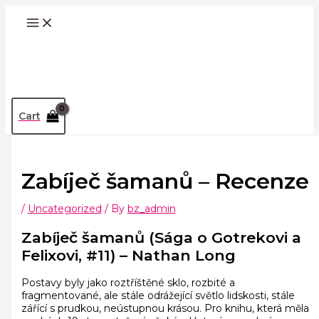
Skip
Scroll
S
to
Up
e
content
Search
a
r
c
h
Cart
f
o
r
Zabíječ šamanů – Recenze
:
/
Uncategorized
/ By
bz_admin
Zabíječ šamanů (Sága o Gotrekovi a
Felixovi, #11) – Nathan Long
Postavy byly jako roztříštěné sklo, rozbité a
fragmentované, ale stále odrážející světlo lidskosti, stále
zářící s prudkou, neústupnou krásou. Pro knihu, která měla