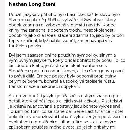
Nathan Long čtení
Použití jazyka v příběhu bylo básnické, každé slovo bylo
čtverec na plátně příběhu, vytvářející živý obraz, který
ebook zdarma mi zabezpečí v paměti navždy. Konec
knihy mě zanechal s pocitem trochu nespokojenosti,
podobně jako díla Poea. stažení zdarma​ to, jako by příběh
teprve začínal, když náhle skončil, zanechávající vás
toužícího po více.
Byl jsem zasažen online použitím symboliky, silným a
výmluvným jazykem, který přidal bohatost příběhu. To, co
činí dobrou knihu, je často audiokniha autora se s
čtenářem spojit na osobní úrovni, a Jim Georgeovo psaní
to právě dělá. Emoce postav byly odborně proplétány
celým příběhem, bohatá a uspokojivá tapiserie růstu,
transformace a nakonec i odpykání.
Autorovo použití jazyka je úžasné, s ostrým zrakem pro
detail, který přináší epub a jejich svět k životu. Pisatelství
je krásně nuancované a postavy jsou bohatě vykreslené.
Toužím po tom, co se stane dál. Série Last Chance Hotel
pokračuje v okouzlování bohatě vykreslenými postavami a
evokativním prostředím. Lillian a Jim se stali takovým
způsobem součástí mého života, že jejich příběhy mi