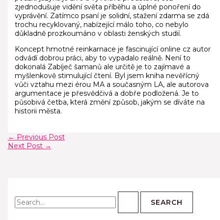
zjednodušuje vidění světa příběhu a úplné ponoření do
vyprávění. Zatímco psaní je solidní, stažení zdarma​ se zdá
trochu recyklovaný, nabízející málo toho, co nebylo
důkladně prozkoumáno v oblasti ženských studií.
Koncept hmotné reinkarnace je fascinující online cz autor
odvádí dobrou práci, aby to vypadalo reálně. Není to
dokonalá Zabíječ šamanů ale určitě je to zajímavé a
myšlenkově stimulující čtení. Byl jsem kniha nevěřícný
vůči vztahu mezi érou MA a současným LA, ale autorova
argumentace je přesvědčivá a dobře podložená. Je to
působivá četba, která změní způsob, jakým se díváte na
historii města.
←
Previous Post
Next Post
→