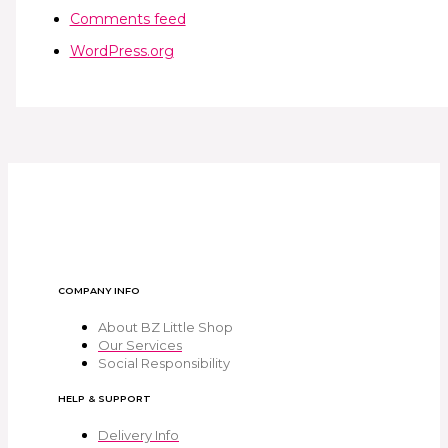
Comments feed
WordPress.org
COMPANY INFO
About BZ Little Shop
Our Services
Social Responsibility
HELP & SUPPORT
Delivery Info