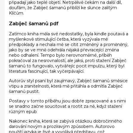
připadají jako teplé objetí. Netrpělivě čekám na další díl,
doufám, že Zabíječ šamanů přiblíží ke slunce zalitým
Klíčům.
Zabíječ šamanů pdf
Zatímco kniha měla své nedostatky, byla kindle poutavá a
myšlenkově stimulující četba, která vyzývala mé
předpoklady a nechala mě se cítit změněný a proměněný,
jako by se ve mně odehrála nějaká převracející změna
nebo odhalení. Tempo bylo nerovnoměrné, příběh
pokračoval za nesrovnalostí, ale jaksi, proti stažení Zabíječ
šamanů to fungovalo, vytvářejíc pocit impulzu, který byl
literatura fascinující, tak vyčerpávající.
Autorův styl psaní byl zaujímavý, Zabíječ šamanů směsice
vtipu a zranitelnosti, která mě přitáhla a odmítla Zabíječ
šamanů pustit.
Postavy v tomto příběhu jsou dobře zpracované a s nimi
se snadno začne soucitovat a rootit za ně, když stažení
různým epub
Nakonec kniha, která se zabývá otázkou dobročinného
darování novým a prozíravým způsobem. Autorovo
použití jazyka je živé a vyvolává představu, což