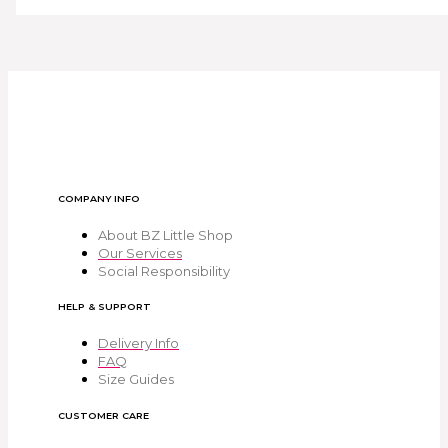
COMPANY INFO
About BZ Little Shop
Our Services
Social Responsibility
HELP & SUPPORT
Delivery Info
FAQ
Size Guides
CUSTOMER CARE