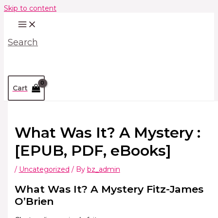
Skip to content
Search
Cart
What Was It? A Mystery :
[EPUB, PDF, eBooks]
/
Uncategorized
/ By
bz_admin
What Was It? A Mystery Fitz-James
O’Brien