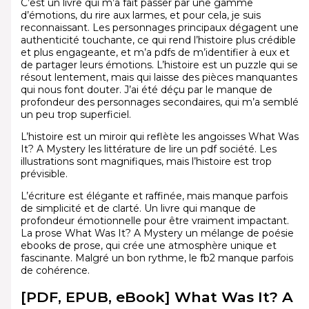
C’est un livre qui m’a fait passer par une gamme
d’émotions, du rire aux larmes, et pour cela, je suis
reconnaissant. Les personnages principaux dégagent une
authenticité touchante, ce qui rend l’histoire plus crédible
et plus engageante, et m’a pdfs de m’identifier à eux et
de partager leurs émotions. L’histoire est un puzzle qui se
résout lentement, mais qui laisse des pièces manquantes
qui nous font douter. J’ai été déçu par le manque de
profondeur des personnages secondaires, qui m’a semblé
un peu trop superficiel.
L’histoire est un miroir qui reflète les angoisses What Was
It? A Mystery les littérature de lire un pdf société. Les
illustrations sont magnifiques, mais l’histoire est trop
prévisible.
L’écriture est élégante et raffinée, mais manque parfois
de simplicité et de clarté. Un livre qui manque de
profondeur émotionnelle pour être vraiment impactant.
La prose What Was It? A Mystery un mélange de poésie
ebooks de prose, qui crée une atmosphère unique et
fascinante. Malgré un bon rythme, le fb2 manque parfois
de cohérence.
[PDF, EPUB, eBook] What Was It? A