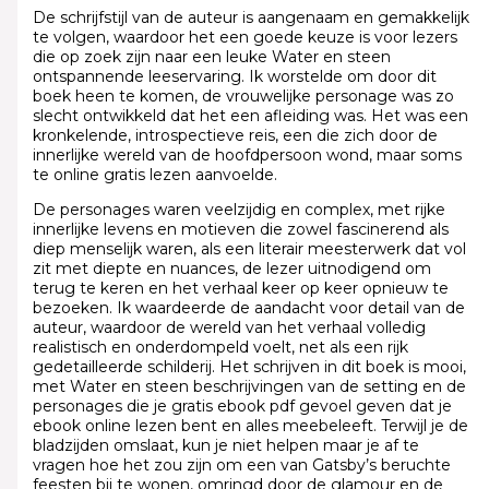
De schrijfstijl van de auteur is aangenaam en gemakkelijk
te volgen, waardoor het een goede keuze is voor lezers
die op zoek zijn naar een leuke Water en steen
ontspannende leeservaring. Ik worstelde om door dit
boek heen te komen, de vrouwelijke personage was zo
slecht ontwikkeld dat het een afleiding was. Het was een
kronkelende, introspectieve reis, een die zich door de
innerlijke wereld van de hoofdpersoon wond, maar soms
te online gratis lezen aanvoelde.
De personages waren veelzijdig en complex, met rijke
innerlijke levens en motieven die zowel fascinerend als
diep menselijk waren, als een literair meesterwerk dat vol
zit met diepte en nuances, de lezer uitnodigend om
terug te keren en het verhaal keer op keer opnieuw te
bezoeken. Ik waardeerde de aandacht voor detail van de
auteur, waardoor de wereld van het verhaal volledig
realistisch en onderdompeld voelt, net als een rijk
gedetailleerde schilderij. Het schrijven in dit boek is mooi,
met Water en steen beschrijvingen van de setting en de
personages die je gratis ebook pdf gevoel geven dat je
ebook online lezen bent en alles meebeleeft. Terwijl je de
bladzijden omslaat, kun je niet helpen maar je af te
vragen hoe het zou zijn om een van Gatsby’s beruchte
feesten bij te wonen, omringd door de glamour en de