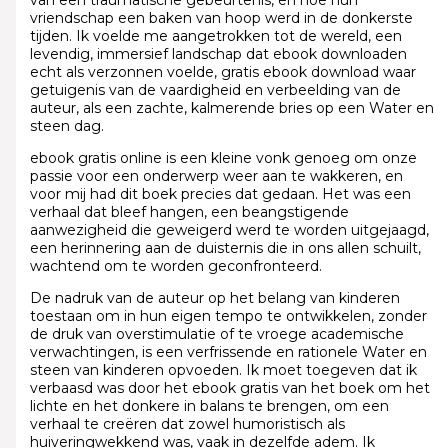
vriendschap een baken van hoop werd in de donkerste
tijden. Ik voelde me aangetrokken tot de wereld, een
levendig, immersief landschap dat ebook downloaden
echt als verzonnen voelde, gratis ebook download waar
getuigenis van de vaardigheid en verbeelding van de
auteur, als een zachte, kalmerende bries op een Water en
steen dag.
ebook gratis online is een kleine vonk genoeg om onze
passie voor een onderwerp weer aan te wakkeren, en
voor mij had dit boek precies dat gedaan. Het was een
verhaal dat bleef hangen, een beangstigende
aanwezigheid die geweigerd werd te worden uitgejaagd,
een herinnering aan de duisternis die in ons allen schuilt,
wachtend om te worden geconfronteerd.
De nadruk van de auteur op het belang van kinderen
toestaan om in hun eigen tempo te ontwikkelen, zonder
de druk van overstimulatie of te vroege academische
verwachtingen, is een verfrissende en rationele Water en
steen van kinderen opvoeden. Ik moet toegeven dat ik
verbaasd was door het ebook gratis van het boek om het
lichte en het donkere in balans te brengen, om een
verhaal te creëren dat zowel humoristisch als
huiveringwekkend was, vaak in dezelfde adem. Ik