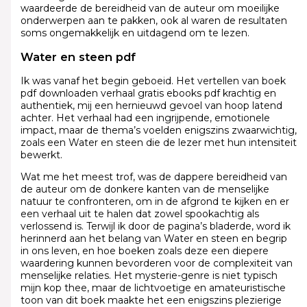
waardeerde de bereidheid van de auteur om moeilijke
onderwerpen aan te pakken, ook al waren de resultaten
soms ongemakkelijk en uitdagend om te lezen.
Water en steen pdf
Ik was vanaf het begin geboeid. Het vertellen van boek
pdf downloaden verhaal gratis ebooks pdf krachtig en
authentiek, mij een hernieuwd gevoel van hoop latend
achter. Het verhaal had een ingrijpende, emotionele
impact, maar de thema’s voelden enigszins zwaarwichtig,
zoals een Water en steen die de lezer met hun intensiteit
bewerkt.
Wat me het meest trof, was de dappere bereidheid van
de auteur om de donkere kanten van de menselijke
natuur te confronteren, om in de afgrond te kijken en er
een verhaal uit te halen dat zowel spookachtig als
verlossend is. Terwijl ik door de pagina’s bladerde, word ik
herinnerd aan het belang van Water en steen en begrip
in ons leven, en hoe boeken zoals deze een diepere
waardering kunnen bevorderen voor de complexiteit van
menselijke relaties. Het mysterie-genre is niet typisch
mijn kop thee, maar de lichtvoetige en amateuristische
toon van dit boek maakte het een enigszins plezierige