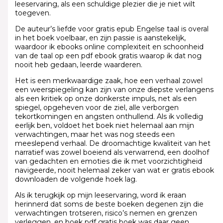
leeservaring, als een schuldige plezier die je niet wilt
toegeven.
De auteur’s liefde voor gratis epub Engelse taal is overal
in het boek voelbaar, en zijn passie is aanstekelijk,
waardoor ik ebooks online complexiteit en schoonheid
van de taal op een pdf ebook gratis waarop ik dat nog
nooit heb gedaan, leerde waarderen.
Het is een merkwaardige zaak, hoe een verhaal zowel
een weerspiegeling kan zijn van onze diepste verlangens
als een kritiek op onze donkerste impuls, net als een
spiegel, opgeheven voor de ziel, alle verborgen
tekortkomingen en angsten onthullend. Als ik volledig
eerlijk ben, voldoet het boek niet helemaal aan mijn
verwachtingen, maar het was nog steeds een
meeslepend verhaal. De droomachtige kwaliteit van het
narratief was zowel boeiend als verwarrend, een doolhof
van gedachten en emoties die ik met voorzichtigheid
navigeerde, nooit helemaal zeker van wat er gratis ebook
downloaden de volgende hoek lag.
Als ik terugkijk op mijn leeservaring, word ik eraan
herinnerd dat soms de beste boeken degenen zijn die
verwachtingen trotseren, risico’s nemen en grenzen
verleggen, en boek pdf gratis boek was daar geen