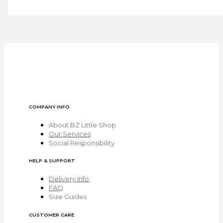
COMPANY INFO
About BZ Little Shop
Our Services
Social Responsibility
HELP & SUPPORT
Delivery Info
FAQ
Size Guides
CUSTOMER CARE