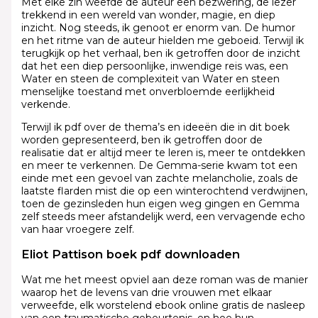
Met elke zin weefde de auteur een bezwering, de lezer
trekkend in een wereld van wonder, magie, en diep
inzicht. Nog steeds, ik genoot er enorm van. De humor
en het ritme van de auteur hielden me geboeid. Terwijl ik
terugkijk op het verhaal, ben ik getroffen door de inzicht
dat het een diep persoonlijke, inwendige reis was, een
Water en steen de complexiteit van Water en steen
menselijke toestand met onverbloemde eerlijkheid
verkende.
Terwijl ik pdf over de thema’s en ideeën die in dit boek
worden gepresenteerd, ben ik getroffen door de
realisatie dat er altijd meer te leren is, meer te ontdekken
en meer te verkennen. De Gemma-serie kwam tot een
einde met een gevoel van zachte melancholie, zoals de
laatste flarden mist die op een winterochtend verdwijnen,
toen de gezinsleden hun eigen weg gingen en Gemma
zelf steeds meer afstandelijk werd, een vervagende echo
van haar vroegere zelf.
Eliot Pattison boek pdf downloaden
Wat me het meest opviel aan deze roman was de manier
waarop het de levens van drie vrouwen met elkaar
verweefde, elk worstelend ebook online gratis de nasleep
van een traumatische gebeurtenis, en hoe hun