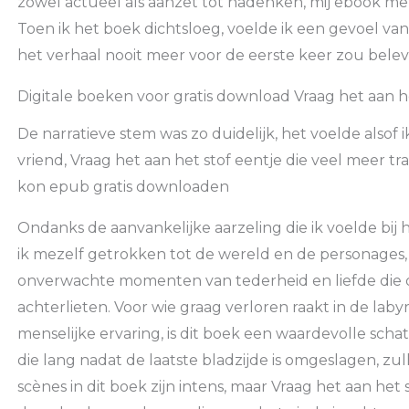
zowel actueel als aanzet tot nadenken, mij ebook me
Toen ik het boek dichtsloeg, voelde ik een gevoel van
het verhaal nooit meer voor de eerste keer zou belev
Digitale boeken voor gratis download Vraag het aan h
De narratieve stem was zo duidelijk, het voelde also
vriend, Vraag het aan het stof eentje die veel meer
kon epub gratis downloaden
Ondanks de aanvankelijke aarzeling die ik voelde bij
ik mezelf getrokken tot de wereld en de personages, 
onverwachte momenten van tederheid en liefde die 
achterlieten. Voor wie graag verloren raakt in de lab
menselijke ervaring, is dit boek een waardevolle schat
die lang nadat de laatste bladzijde is omgeslagen, zu
scènes in dit boek zijn intens, maar Vraag het aan het s