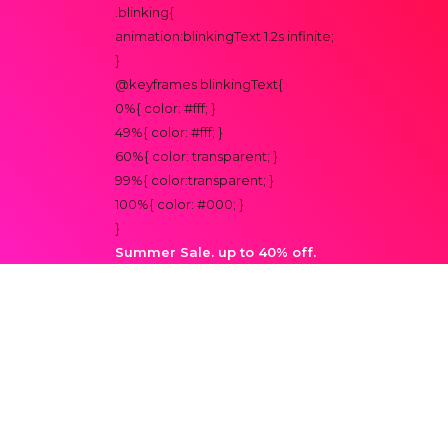
.blinking{
animation:blinkingText 1.2s infinite;
}
@keyframes blinkingText{
0%{ color: #fff; }
49%{ color: #fff; }
60%{ color: transparent; }
99%{ color:transparent; }
100%{ color: #000; }
}
Summer Sale. up to 40% off.