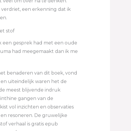
t veel om over na te denken.
 verdriet, een erkenning dat ik
en.
et stof
f ik een gesprek had met een oude
 trauma had meegemaakt dan ik me
 het benaderen van dit boek, vond
en uiteindelijk waren het de
de meest blijvende indruk
yrinthine gangen van de
kist vol inzichten en observaties
llen resoneren. De gruwelijke
tof verhaal is gratis epub