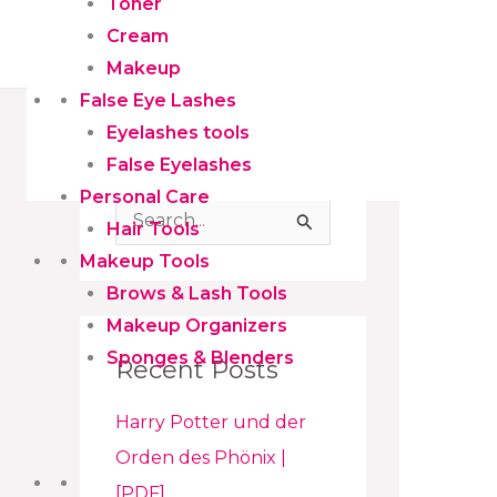
Toner
False Eyelashes
Cream
Household
Makeup
False Eye Lashes
Eyelashes tools
False Eyelashes
Personal Care
S
Hair Tools
Makeup Tools
e
Brows & Lash Tools
a
Makeup Organizers
r
Sponges & Blenders
Recent Posts
c
h
Harry Potter und der
f
Orden des Phönix |
o
[PDF]