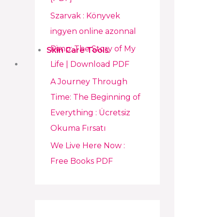
r
Szarvak : Könyvek
:
ingyen online azonnal
Pimp: The Story of My
Skin Care Tools
Life | Download PDF
A Journey Through
Time: The Beginning of
Everything : Ücretsiz
Okuma Fırsatı
We Live Here Now :
Free Books PDF