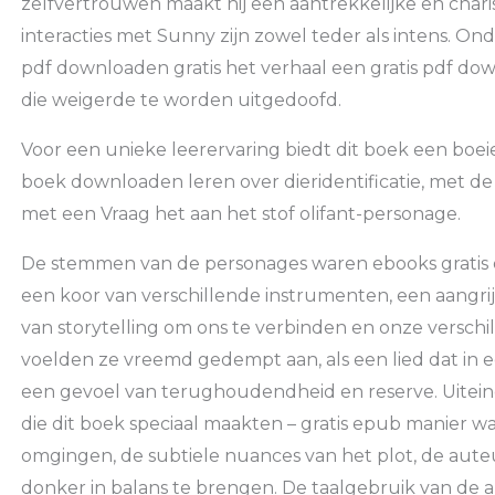
zelfvertrouwen maakt hij een aantrekkelijke en charis
interacties met Sunny zijn zowel teder als intens. On
pdf downloaden gratis het verhaal een gratis pdf dow
die weigerde te worden uitgedoofd.
Voor een unieke leerervaring biedt dit boek een bo
boek downloaden leren over dieridentificatie, met d
met een Vraag het aan het stof olifant-personage.
De stemmen van de personages waren ebooks gratis 
een koor van verschillende instrumenten, een aangri
van storytelling om ons te verbinden en onze verschi
voelden ze vreemd gedempt aan, als een lied dat in 
een gevoel van terughoudendheid en reserve. Uiteind
die dit boek speciaal maakten – gratis epub manier 
omgingen, de subtiele nuances van het plot, de aute
donker in balans te brengen. De taalgebruik van de a