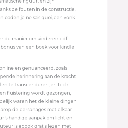
matische figuur, en zijn
danks de fouten in de constructie,
nloaden je ne sais quoi, een vonk
eiende manier om kinderen pdf
e bonus van een boek voor kindle
online en genuanceerd, zoals
jpende herinnering aan de kracht
llen te transcenderen, en toch
een fluistering wordt gezongen,
elijk waren het de kleine dingen
waarop de personages met elkaar
ur’s handige aanpak om licht en
uteur is ebook gratis lezen met