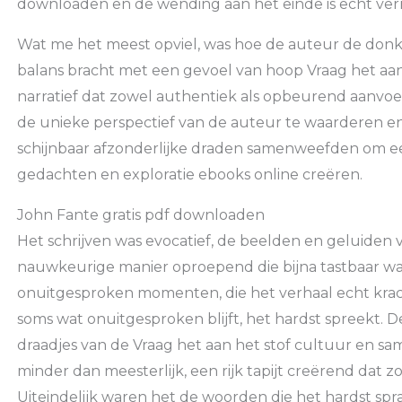
downloaden en de wending aan het einde is echt ver
Wat me het meest opviel, was hoe de auteur de donk
balans bracht met een gevoel van hoop Vraag het aan
narratief dat zowel authentiek als opbeurend aanvoelt
de unieke perspectief van de auteur te waarderen e
schijnbaar afzonderlijke draden samenweefden om ee
gedachten en exploratie ebooks online creëren.
John Fante gratis pdf downloaden
Het schrijven was evocatief, de beelden en geluiden 
nauwkeurige manier oproepend die bijna tastbaar was,
onuitgesproken momenten, die het verhaal echt krac
soms wat onuitgesproken blijft, het hardst spreekt.
draadjes van de Vraag het aan het stof cultuur en sam
minder dan meesterlijk, een rijk tapijt creërend dat zo
Uiteindelijk waren het de woorden die het hardst spr