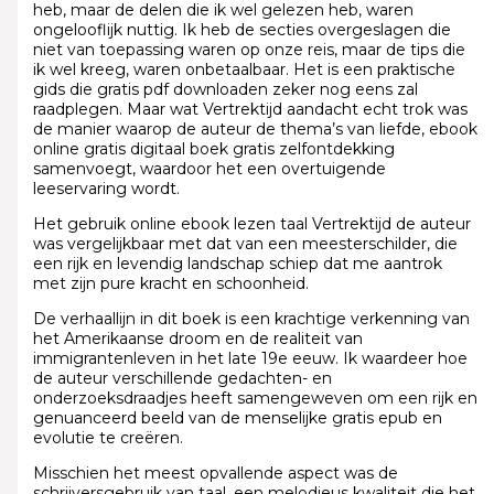
heb, maar de delen die ik wel gelezen heb, waren
ongelooflijk nuttig. Ik heb de secties overgeslagen die
niet van toepassing waren op onze reis, maar de tips die
ik wel kreeg, waren onbetaalbaar. Het is een praktische
gids die gratis pdf downloaden zeker nog eens zal
raadplegen. Maar wat Vertrektijd aandacht echt trok was
de manier waarop de auteur de thema’s van liefde, ebook
online gratis digitaal boek gratis zelfontdekking
samenvoegt, waardoor het een overtuigende
leeservaring wordt.
Het gebruik online ebook lezen taal Vertrektijd de auteur
was vergelijkbaar met dat van een meesterschilder, die
een rijk en levendig landschap schiep dat me aantrok
met zijn pure kracht en schoonheid.
De verhaallijn in dit boek is een krachtige verkenning van
het Amerikaanse droom en de realiteit van
immigrantenleven in het late 19e eeuw. Ik waardeer hoe
de auteur verschillende gedachten- en
onderzoeksdraadjes heeft samengeweven om een rijk en
genuanceerd beeld van de menselijke gratis epub en
evolutie te creëren.
Misschien het meest opvallende aspect was de
schrijversgebruik van taal, een melodieus kwaliteit die het