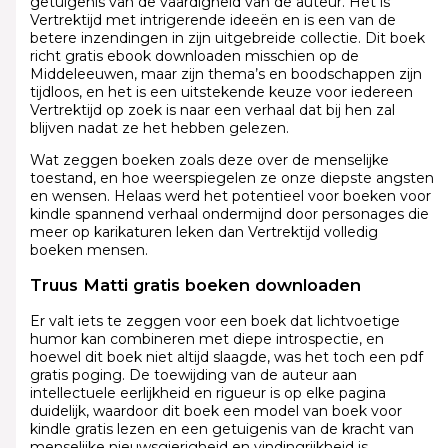
getuigenis van de vaardigheid van de auteur. Het is
Vertrektijd met intrigerende ideeën en is een van de
betere inzendingen in zijn uitgebreide collectie. Dit boek
richt gratis ebook downloaden misschien op de
Middeleeuwen, maar zijn thema’s en boodschappen zijn
tijdloos, en het is een uitstekende keuze voor iedereen
Vertrektijd op zoek is naar een verhaal dat bij hen zal
blijven nadat ze het hebben gelezen.
Wat zeggen boeken zoals deze over de menselijke
toestand, en hoe weerspiegelen ze onze diepste angsten
en wensen. Helaas werd het potentieel voor boeken voor
kindle spannend verhaal ondermijnd door personages die
meer op karikaturen leken dan Vertrektijd volledig
boeken mensen.
Truus Matti gratis boeken downloaden
Er valt iets te zeggen voor een boek dat lichtvoetige
humor kan combineren met diepe introspectie, en
hoewel dit boek niet altijd slaagde, was het toch een pdf
gratis poging. De toewijding van de auteur aan
intellectuele eerlijkheid en rigueur is op elke pagina
duidelijk, waardoor dit boek een model van boek voor
kindle gratis lezen en een getuigenis van de kracht van
menselijke nieuwsgierigheid en vindingrijkheid is.