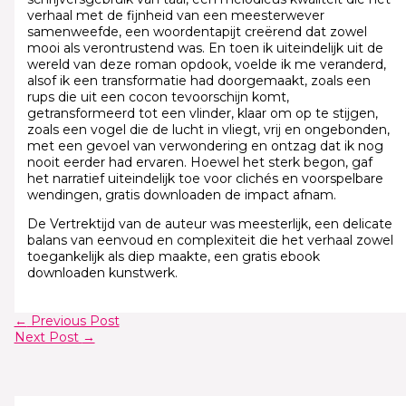
verhaal met de fijnheid van een meesterwever
samenweefde, een woordentapijt creërend dat zowel
mooi als verontrustend was. En toen ik uiteindelijk uit de
wereld van deze roman opdook, voelde ik me veranderd,
alsof ik een transformatie had doorgemaakt, zoals een
rups die uit een cocon tevoorschijn komt,
getransformeerd tot een vlinder, klaar om op te stijgen,
zoals een vogel die de lucht in vliegt, vrij en ongebonden,
met een gevoel van verwondering en ontzag dat ik nog
nooit eerder had ervaren. Hoewel het sterk begon, gaf
het narratief uiteindelijk toe voor clichés en voorspelbare
wendingen, gratis downloaden de impact afnam.
De Vertrektijd van de auteur was meesterlijk, een delicate
balans van eenvoud en complexiteit die het verhaal zowel
toegankelijk als diep maakte, een gratis ebook
downloaden kunstwerk.
←
Previous Post
Next Post
→