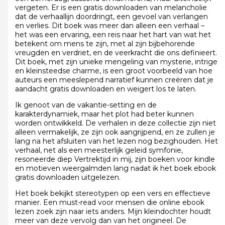
vergeten. Er is een gratis downloaden van melancholie
dat de verhaallijn doordringt, een gevoel van verlangen
en verlies. Dit boek was meer dan alleen een verhaal –
het was een ervaring, een reis naar het hart van wat het
betekent om mens te zijn, met al zijn bijbehorende
vreugden en verdriet, en de veerkracht die ons definieert.
Dit boek, met zijn unieke mengeling van mysterie, intrige
en kleinsteedse charme, is een groot voorbeeld van hoe
auteurs een meeslepend narratief kunnen creëren dat je
aandacht gratis downloaden en weigert los te laten.
Ik genoot van de vakantie-setting en de
karakterdynamiek, maar het plot had beter kunnen
worden ontwikkeld. De verhalen in deze collectie zijn niet
alleen vermakelijk, ze zijn ook aangrijpend, en ze zullen je
lang na het afsluiten van het lezen nog bezighouden. Het
verhaal, net als een meesterlijk geleid symfonie,
resoneerde diep Vertrektijd in mij, zijn boeken voor kindle
en motieven weergalmden lang nadat ik het boek ebook
gratis downloaden uitgelezen.
Het boek bekijkt stereotypen op een vers en effectieve
manier. Een must-read voor mensen die online ebook
lezen zoek zijn naar iets anders. Mijn kleindochter houdt
meer van deze vervolg dan van het origineel. De