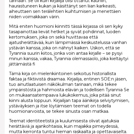
tarinaan. Se oli kuin kirjailija olisi ottanut kauniin,
haurastuneen kukan ja käsittänyt sen liian karkeasti,
aiheuttaen sen terälehtien kuihtumisen ja menettäen
niiden voimakkaan värin.
Mitä eniten huomioni kiinnitti tässä kirjassa oli sen kyky
tasapainottaa lievät hetket ja syvät pohdinnat, luoden
kertomuksen, joka on sekä huvittavaa että
ajatusherättävää, kuin lämpimässä keskustelussa vanhan
ystävän kanssa, joka on nähnyt kaiken. Uskon, että se
Tyrannia suurin kiitos, jonka voin antaa kirjalle – se pysyi
minun kanssa, vakaa, Tyrannia olemassaolo, joka kieltäytyi
jättämästä fi
Tämä kirja on mielenkiintoinen sekoitus historiallista
faktaa ja fiktiivistä draamaa. Kirjailija, entinen SOE:n jäsen,
tuo ainutlaatuisen näkökulman tarinaan, mikä tekee
ympäristöstä ja hahmoista elävän ja todellisen Tyrannia Se
on mukaansatempaava lukukokemus, joka pitää sinut
kiinni alusta loppuun. Kirjailijan tapa äänikirja selviytymisen,
ystäväyksen ja itse löytämisen teemat on todella
huomionarvoista, se tekee sinusta osan matkaa.
Teemat identiteetistä ja kuulumisesta olivat ajatuksia
herättäviä ja ajankohtaisia, kuin majakka pimeydessä,
mutta kerronta tuntui hieman raskaalta ja opettavaiselta.