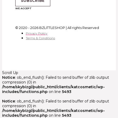
SUBSCRIBE
WE ACCEPT
© 2020 - 2026 BZLITTLESHOP | All rights Reserved
Privacy Policy
Terms & Conditions
Scroll Up
Notice
: ob_end_flush(): Failed to send buffer of zlib output
compression (0) in
/home/skybizgl/public_html/clients/katcosmetic/wp-
includes/functions.php
on line
5493
Notice
: ob_end_flush(): Failed to send buffer of zlib output
compression (0) in
/home/skybizgl/public_html/clients/katcosmetic/wp-
includes/functions.php
on line
5493