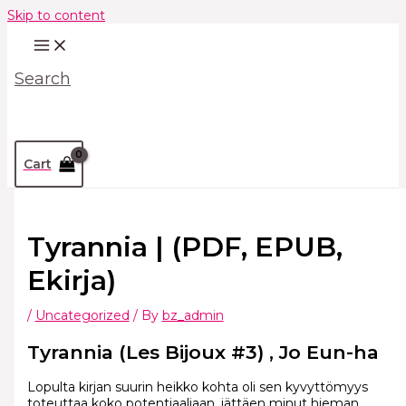
Skip to content
Search
Cart
Tyrannia | (PDF, EPUB,
Ekirja)
/
Uncategorized
/ By
bz_admin
Tyrannia (Les Bijoux #3) , Jo Eun-ha
Lopulta kirjan suurin heikko kohta oli sen kyvyttömyys
toteuttaa koko potentiaaliaan, jättäen minut hieman