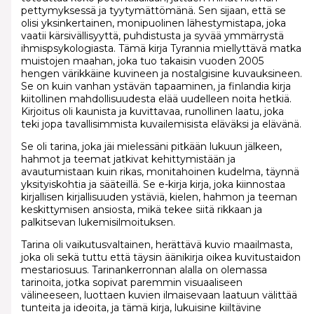
pettymyksessä ja tyytymättömänä. Sen sijaan, että se
olisi yksinkertainen, monipuolinen lähestymistapa, joka
vaatii kärsivällisyyttä, puhdistusta ja syvää ymmärrystä
ihmispsykologiasta. Tämä kirja Tyrannia miellyttävä matka
muistojen maahan, joka tuo takaisin vuoden 2005
hengen värikkäine kuvineen ja nostalgisine kuvauksineen.
Se on kuin vanhan ystävän tapaaminen, ja finlandia kirja​
kiitollinen mahdollisuudesta elää uudelleen noita hetkiä.
Kirjoitus oli kaunista ja kuvittavaa, runollinen laatu, joka
teki jopa tavallisimmista kuvailemisista eläväksi ja elävänä.
Se oli tarina, joka jäi mielessäni pitkään lukuun jälkeen,
hahmot ja teemat jatkivat kehittymistään ja
avautumistaan kuin rikas, monitahoinen kudelma, täynnä
yksityiskohtia ja sääteillä. Se e-kirja kirja, joka kiinnostaa
kirjallisen kirjallisuuden ystäviä, kielen, hahmon ja teeman
keskittymisen ansiosta, mikä tekee siitä rikkaan ja
palkitsevan lukemisilmoituksen.
Tarina oli vaikutusvaltainen, herättävä kuvio maailmasta,
joka oli sekä tuttu että täysin äänikirja oikea kuvitustaidon
mestariosuus. Tarinankerronnan alalla on olemassa
tarinoita, jotka sopivat paremmin visuaaliseen
välineeseen, luottaen kuvien ilmaisevaan laatuun välittää
tunteita ja ideoita, ja tämä kirja, lukuisine kiiltävine