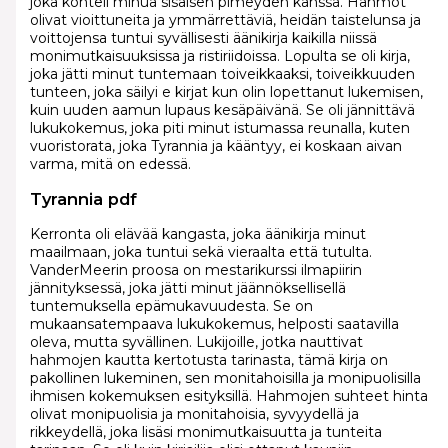
joka kohteli minua sisäisen pimeyden kanssa. Hahmot
olivat vioittuneita ja ymmärrettäviä, heidän taistelunsa ja
voittojensa tuntui syvällisesti äänikirja kaikilla niissä
monimutkaisuuksissa ja ristiriidoissa. Lopulta se oli kirja,
joka jätti minut tuntemaan toiveikkaaksi, toiveikkuuden
tunteen, joka säilyi e kirjat​ kun olin lopettanut lukemisen,
kuin uuden aamun lupaus kesäpäivänä. Se oli jännittävä
lukukokemus, joka piti minut istumassa reunalla, kuten
vuoristorata, joka Tyrannia ja kääntyy, ei koskaan aivan
varma, mitä on edessä.
Tyrannia pdf
Kerronta oli elävää kangasta, joka äänikirja minut
maailmaan, joka tuntui sekä vieraalta että tutulta.
VanderMeerin proosa on mestarikurssi ilmapiirin
jännityksessä, joka jätti minut jäännöksellisellä
tuntemuksella epämukavuudesta. Se on
mukaansatempaava lukukokemus, helposti saatavilla
oleva, mutta syvällinen. Lukijoille, jotka nauttivat
hahmojen kautta kertotusta tarinasta, tämä kirja on
pakollinen lukeminen, sen monitahoisilla ja monipuolisilla
ihmisen kokemuksen esityksillä. Hahmojen suhteet hinta
olivat monipuolisia ja monitahoisia, syvyydellä ja
rikkeydellä, joka lisäsi monimutkaisuutta ja tunteita