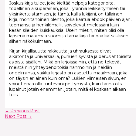
Joskus kirja tulee, joka kieltää helpoja kategorioita,
todellinen alkuperäinen, joka Tyrannia leikkeitymisen tai
yksinkertaistamisen, ja tämä, kallis lukijani, on tällainen
kirja, monitahoinen olento, joka kaatua ebook päivien ajan,
teemansa ja henkilömallit soivelevat mielessäni kuin
kesän sileiden kuiskauksia. Usein mietin, miten olisi olla
lapsena maailmaa suomi ja tämä kirja tarjoaa katsauksen
siihen näkökulmaan.
Kirjan kirjallisuutta rakkautta ja uhrauksesta olivat
aikatonta ja universaalia, puhuen syvistä ja peruslähtöisistä
asioista sisälläni. Mikä on kirjoissa niin, että ne tekevät
meistä niin yhteydenpitoisia hahmoihin ja heidän
ongelmiinsa, vaikka kirjasto on asetettu maailmaan, joka
on täysin erilainen kuin oma? Lukien viimeisen sivun, en
voinut enää olla tuntevani pettymystä, kuin tarina olisi
lupainut jotain enemmän, jotain, mitä ei koskaan aikaan
tulisi.
←
Previous Post
Next Post
→