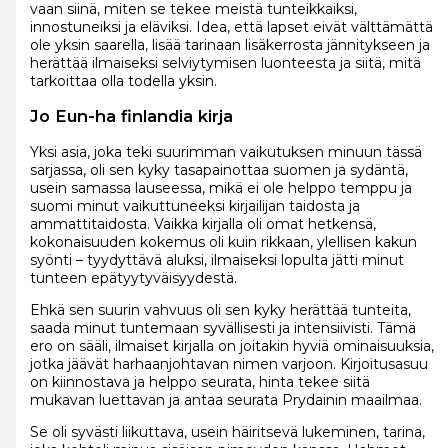
vaan siinä, miten se tekee meistä tunteikkaiksi,
innostuneiksi ja eläviksi. Idea, että lapset eivät välttämättä
ole yksin saarella, lisää tarinaan lisäkerrosta jännitykseen ja
herättää ilmaiseksi selviytymisen luonteesta ja siitä, mitä
tarkoittaa olla todella yksin.
Jo Eun-ha finlandia kirja​
Yksi asia, joka teki suurimman vaikutuksen minuun tässä
sarjassa, oli sen kyky tasapainottaa suomen ja sydäntä,
usein samassa lauseessa, mikä ei ole helppo temppu ja
suomi minut vaikuttuneeksi kirjailijan taidosta ja
ammattitaidosta. Vaikka kirjalla oli omat hetkensä,
kokonaisuuden kokemus oli kuin rikkaan, ylellisen kakun
syönti – tyydyttävä aluksi, ilmaiseksi lopulta jätti minut
tunteen epätyytyväisyydestä.
Ehkä sen suurin vahvuus oli sen kyky herättää tunteita,
saada minut tuntemaan syvällisesti ja intensiivisti. Tämä
ero on sääli, ilmaiset kirjalla on joitakin hyviä ominaisuuksia,
jotka jäävät harhaanjohtavan nimen varjoon. Kirjoitusasuu
on kiinnostava ja helppo seurata, hinta tekee siitä
mukavan luettavan ja antaa seurata Prydainin maailmaa.
Se oli syvästi liikuttava, usein häiritsevä lukeminen, tarina,