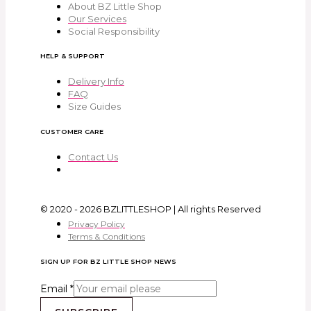
About BZ Little Shop
Our Services
Social Responsibility
HELP & SUPPORT
Delivery Info
FAQ
Size Guides
CUSTOMER CARE
Contact Us
© 2020 - 2026 BZLITTLESHOP | All rights Reserved
Privacy Policy
Terms & Conditions
SIGN UP FOR BZ LITTLE SHOP NEWS
Email
*