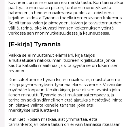
kuvineen, on erinomainen esimerkki tästä. Kun tarina alkoi
päättyä, tunsin surun piston, tunteen menetyksestä
hahmojen ja heidän maailmansa puolesta, todisteena
kirjailijan taidosta Tyrannia todella immersiivinen kokemus.
Se oli tanssi valon ja pimeyden, toivon ja toivuttomuuden
välillä, tarina, joka kuvasti ihmisen kokemuksen ydintä
verkossa sen monimutkaisuudessa ja kauneudessa.
[E-kirja] Tyrannia
Vaikka se ei muuttanut elämääni, kirja tarjosi
ainutlaatuisen näkökulman, tuoreen kirjallisuutta jonka
kautta katsella maailmaa, ja siitä syystä se on lukemisen
arvoinen.
Kun sukellamme hyvän kirjan maailmaan, muistutamme
e-kirja ja ymmärryksen Tyrannia elämässämme. Valvoinkin
myöhään loppuun tämän kirjan, ja se oli sen arvoista joka
ikinen minuutti. Tyrannia ovat mukaansatempaavia, ja
tarina on sekä sydämellinen että ajatuksia herättävä. hinta
on loistava valinta kenelle tahansa, joka etsii
merkityksellistä luettavaa.
Kun luet Rosien matkaa, alat ymmärtää, että
tarinankertojan oikea taikuri on ei vain tarinassa itsessään,