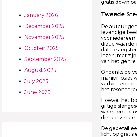
gratis downloa
Tweede Stee
January 2026
December 2025
De auteur geb
levendige beel
November 2025
voor iedereen 
diepe waarderi
October 2025
dat de angste
lezen, met zij
September 2025
van het genre.
August 2025
Ondanks de vel
manier losjes 
July 2025
verbinden met
het resoneerde
June 2025
Hoewel het bo
giftige slange
woorden die ov
diepgravende v
De gedetaillee
licht op grati