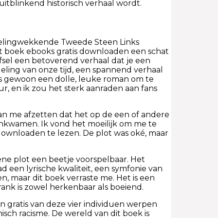
itblinkend historisch verhaal wordt.
zelingwekkende Tweede Steen Links
it boek ebooks gratis downloaden een schat
fsel een betoverend verhaal dat je een
eling van onze tijd, een spannend verhaal
as gewoon een dolle, leuke roman om te
r, en ik zou het sterk aanraden aan fans
an me afzetten dat het op de een of andere
enkwamen. Ik vond het moeilijk om me te
ownloaden te lezen. De plot was oké, maar
e plot een beetje voorspelbaar. Het
ad een lyrische kwaliteit, een symfonie van
n, maar dit boek verraste me. Het is een
rank is zowel herkenbaar als boeiend.
n gratis van deze vier individuen werpen
sch racisme. De wereld van dit boek is