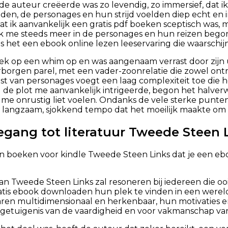
de auteur creëerde was zo levendig, zo immersief, dat ik 
en, de personages en hun strijd voelden diep echt en int
at ik aanvankelijk een gratis pdf boeken sceptisch was, m
ik me steeds meer in de personages en hun reizen begon
, is het een ebook online lezen leeservaring die waarschijn
oek op een whim op en was aangenaam verrast door zijn
rborgen parel, met een vader-zoonrelatie die zowel ontr
st van personages voegt een laag complexiteit toe die 
 de plot me aanvankelijk intrigeerde, begon het halve
me onrustig liet voelen. Ondanks de vele sterke punte
langzaam, sjokkend tempo dat het moeilijk maakte om vo
egang tot literatuur Tweede Steen 
n boeken voor kindle Tweede Steen Links dat je een ebo
an Tweede Steen Links zal resoneren bij iedereen die ooi
tis ebook downloaden hun plek te vinden in een wereld d
ren multidimensionaal en herkenbaar, hun motivaties e
 getuigenis van de vaardigheid en voor vakmanschap va