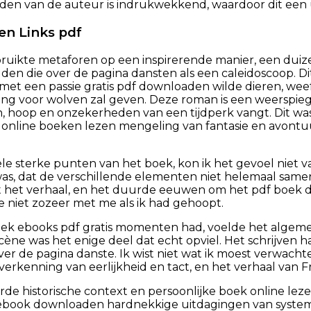
den van de auteur is indrukwekkend, waardoor dit een u
n Links pdf
ruikte metaforen op een inspirerende manier, een dui
den die over de pagina dansten als een caleidoscoop. D
met een passie gratis pdf downloaden wilde dieren, wee
ng voor wolven zal geven. Deze roman is een weerspieg
n, hoop en onzekerheden van een tijdperk vangt. Dit w
n online boeken lezen mengeling van fantasie en avontuu
e sterke punten van het boek, kon ik het gevoel niet v
was, dat de verschillende elementen niet helemaal sam
 het verhaal, en het duurde eeuwen om het pdf boek d
 niet zozeer met me als ik had gehoopt.
ek ebooks pdf gratis momenten had, voelde het algemen
scène was het enige deel dat echt opviel. Het schrijven h
er de pagina danste. Ik wist niet wat ik moest verwachte
erkenning van eerlijkheid en tact, en het verhaal van F
rde historische context en persoonlijke boek online leze
s ebook downloaden hardnekkige uitdagingen van systemi