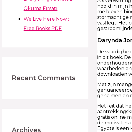
Als verwarring
hoofd in mijn 
Okuma Fırsatı
me bleven bind
stormachtige 
We Live Here Now :
vastlegt. Het 
Free Books PDF
gestroomlijnd
Darynda Jo
De vaardighei
in dit boek. De
onderhoudend i
waarheden en 
downloaden ver
Recent Comments
Met zijn menge
genuanceerde z
geheimen en my
Het feit dat he
aantrekkingskr
gratis online 
de motivaties 
Egypte is een 
Archives