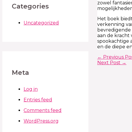
zowel fantasie
Categories
mogelijkheden 
Het boek biedt
Uncategorized
verkenning van
bevredigende 
aan de kracht 
spookachtige 
en de diepe en
←
Previous Po
Next Post
→
Meta
Log in
Entries feed
Comments feed
WordPress.org