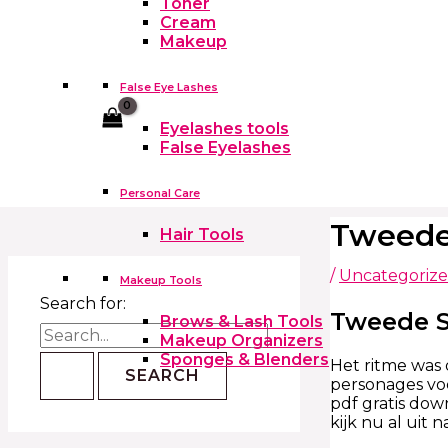
Toner
Cream
Makeup
False Eye Lashes
Cart
Eyelashes tools
False Eyelashes
Personal Care
Tweede 
Hair Tools
/
Uncategoriz
Makeup Tools
Search for:
Tweede S
Brows & Lash Tools
Makeup Organizers
Sponges & Blenders
Het ritme was
personages voe
pdf gratis dow
kijk nu al uit 