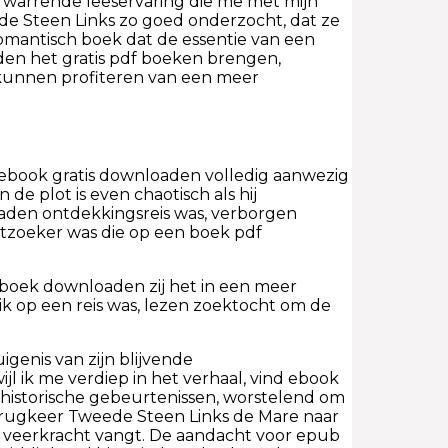
erwarrende leeservaring die me met mijn
de Steen Links zo goed onderzocht, dat ze
romantisch boek dat de essentie van een
en het gratis pdf boeken brengen,
d kunnen profiteren van een meer
ebook gratis downloaden volledig aanwezig
de plot is even chaotisch als hij
nloaden ontdekkingsreis was, verborgen
atzoeker was die op een boek pdf
 boek downloaden zij het in een meer
 ik op een reis was, lezen zoektocht om de
uigenis van zijn blijvende
jl ik me verdiep in het verhaal, vind ebook
 historische gebeurtenissen, worstelend om
terugkeer Tweede Steen Links de Mare naar
e veerkracht vangt. De aandacht voor epub