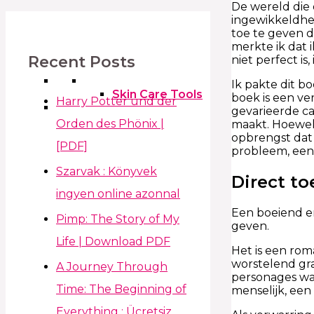
De wereld die 
ingewikkeldhed
toe te geven d
merkte ik dat 
Recent Posts
niet perfect is
Ik pakte dit b
Skin Care Tools
boek is een ve
Harry Potter und der
gevarieerde ca
Orden des Phönix |
maakt. Hoewel
opbrengst dat 
[PDF]
probleem, een 
Szarvak : Könyvek
Direct to
ingyen online azonnal
Een boeiend e
Pimp: The Story of My
geven.
Life | Download PDF
Het is een rom
worstelend gra
A Journey Through
personages wa
Time: The Beginning of
menselijk, een
Everything : Ücretsiz