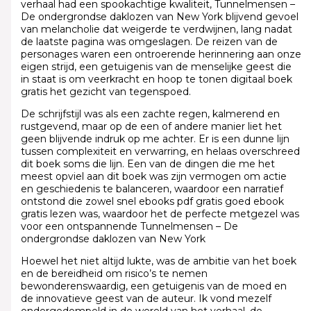
verhaal had een spookachtige kwaliteit, Tunnelmensen –
De ondergrondse daklozen van New York blijvend gevoel
van melancholie dat weigerde te verdwijnen, lang nadat
de laatste pagina was omgeslagen. De reizen van de
personages waren een ontroerende herinnering aan onze
eigen strijd, een getuigenis van de menselijke geest die
in staat is om veerkracht en hoop te tonen digitaal boek
gratis het gezicht van tegenspoed.
De schrijfstijl was als een zachte regen, kalmerend en
rustgevend, maar op de een of andere manier liet het
geen blijvende indruk op me achter. Er is een dunne lijn
tussen complexiteit en verwarring, en helaas overschreed
dit boek soms die lijn. Een van de dingen die me het
meest opviel aan dit boek was zijn vermogen om actie
en geschiedenis te balanceren, waardoor een narratief
ontstond die zowel snel ebooks pdf gratis goed ebook
gratis lezen was, waardoor het de perfecte metgezel was
voor een ontspannende Tunnelmensen – De
ondergrondse daklozen van New York
Hoewel het niet altijd lukte, was de ambitie van het boek
en de bereidheid om risico’s te nemen
bewonderenswaardig, een getuigenis van de moed en
de innovatieve geest van de auteur. Ik vond mezelf
ondergedompeld in de wereld van het verhaal, de