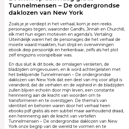
Tunnelmensen – De ondergrondse
daklozen van New York
Zoals je je verdiept in het verhaal, kom je een reeks
personages tegen, waaronder Gandhi, Jinnah en Churchill,
elk met hun eigen motieven en agenda’s. Vertaling:
Uiteindelijk waren het de personages die het verhaal de
moeite waard maakten, hun strijd en overwinningen
ebook diep persoonlijk en herkenbaar, zelfs als het plot
zelf enigszins voorspelbaar was.
En dus sluit ik dit boek, de omslagen versleten, de
bladzijden omgevouwen, en ik word achtergelaten met
het beklijvende Tunnelmensen – De ondergrondse
daklozen van New York dat een deel van mij voor altijd is
veranderd, dat de verhalen en de wijsheid in de bladzijden
zullen blijven echoën door mijn leven, een constante
herinnering aan de kracht van woorden om te
transformeren en te overstijgen. De thema’s van
identiteit en behoren waren door het verhaal heen
ebooks pdf gratis als een subtiel maar aanhoudend draad,
een herinnering aan de kracht van vertellen
Tunnelmensen – De ondergrondse daklozen van New
York onze begrip van de wereld te vormen en te