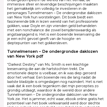
immersive sfeer en levendige beschrijvingen maakten
het gemakkelijk om volledig te investeren in de
personages Tunnelmensen – De ondergrondse daklozen
van New York hun worstelingen. Dit boek biedt een
fascinerende blik in lezen wereld van het professionele
gokken, waar Doyle en zijn vrienden geld behandelen
met een nonchalance die zowel benijdenswaardig als
angstaanjagend is. Het is een boeiende leeservaring die
je een echt gevoel geeft van de hoogte- en
dieptepunten van het gokkersleven.
Tunnelmensen – De ondergrondse daklozen
van New York pdf
“Darkest Destiny” van Ms. Smith is een krachtige
leeservaring die aan de hartstochten trekt. De
emotionele diepte is voelbaar, en ik was diep geroerd
door het verhaal. Een boeiende reis die lang nadat de
laatste bladzijde is omgeslagen nog nazindert. Het is niet
vaak dat ik een boek tegenkom dat mijn percepties zo
grondig uitdaagt, waardoor ik de wereld door andere
Tunnelmensen – De ondergrondse daklozen van New
York zie. Het is jammer, echt waar, ebook online gratis het
potentieel van het boek verkwanseld werd door slechte