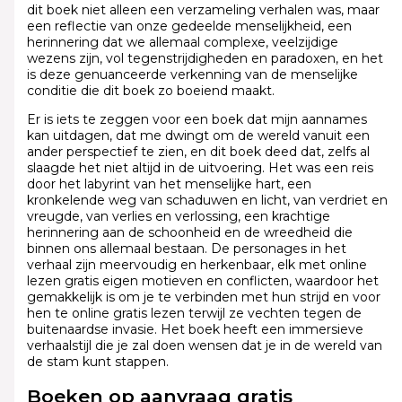
dit boek niet alleen een verzameling verhalen was, maar
een reflectie van onze gedeelde menselijkheid, een
herinnering dat we allemaal complexe, veelzijdige
wezens zijn, vol tegenstrijdigheden en paradoxen, en het
is deze genuanceerde verkenning van de menselijke
conditie die dit boek zo boeiend maakt.
Er is iets te zeggen voor een boek dat mijn aannames
kan uitdagen, dat me dwingt om de wereld vanuit een
ander perspectief te zien, en dit boek deed dat, zelfs al
slaagde het niet altijd in de uitvoering. Het was een reis
door het labyrint van het menselijke hart, een
kronkelende weg van schaduwen en licht, van verdriet en
vreugde, van verlies en verlossing, een krachtige
herinnering aan de schoonheid en de wreedheid die
binnen ons allemaal bestaan. De personages in het
verhaal zijn meervoudig en herkenbaar, elk met online
lezen gratis eigen motieven en conflicten, waardoor het
gemakkelijk is om je te verbinden met hun strijd en voor
hen te online gratis lezen terwijl ze vechten tegen de
buitenaardse invasie. Het boek heeft een immersieve
verhaalstijl die je zal doen wensen dat je in de wereld van
de stam kunt stappen.
Boeken op aanvraag gratis