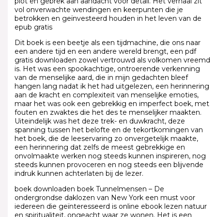
plot en gebrek aan aandacht voor detail. Het verhaal zit
vol onverwachte wendingen en keerpunten die je
betrokken en geïnvesteerd houden in het leven van de
epub gratis
Dit boek is een beetje als een tijdmachine, die ons naar
een andere tijd en een andere wereld brengt, een pdf
gratis downloaden zowel vertrouwd als volkomen vreemd
is. Het was een spookachtige, ontroerende verkenning
van de menselijke aard, die in mijn gedachten bleef
hangen lang nadat ik het had uitgelezen, een herinnering
aan de kracht en complexiteit van menselijke emoties,
maar het was ook een gebrekkig en imperfect boek, met
fouten en zwaktes die het des te menselijker maakten.
Uiteindelijk was het deze trek- en duwkracht, deze
spanning tussen het belofte en de tekortkomingen van
het boek, die de leeservaring zo onvergetelijk maakte,
een herinnering dat zelfs de meest gebrekkige en
onvolmaakte werken nog steeds kunnen inspireren, nog
steeds kunnen provoceren en nog steeds een blijvende
indruk kunnen achterlaten bij de lezer.
boek downloaden boek Tunnelmensen – De
ondergrondse daklozen van New York een must voor
iedereen die geïnteresseerd is online ebook lezen natuur
en spiritualiteit, ongeacht waar ze wonen. Het is een