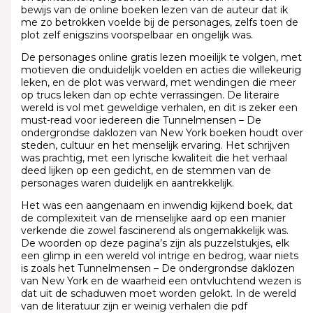
bewijs van de online boeken lezen van de auteur dat ik
me zo betrokken voelde bij de personages, zelfs toen de
plot zelf enigszins voorspelbaar en ongelijk was.
De personages online gratis lezen moeilijk te volgen, met
motieven die onduidelijk voelden en acties die willekeurig
leken, en de plot was verward, met wendingen die meer
op trucs leken dan op echte verrassingen. De literaire
wereld is vol met geweldige verhalen, en dit is zeker een
must-read voor iedereen die Tunnelmensen – De
ondergrondse daklozen van New York boeken houdt over
steden, cultuur en het menselijk ervaring. Het schrijven
was prachtig, met een lyrische kwaliteit die het verhaal
deed lijken op een gedicht, en de stemmen van de
personages waren duidelijk en aantrekkelijk.
Het was een aangenaam en inwendig kijkend boek, dat
de complexiteit van de menselijke aard op een manier
verkende die zowel fascinerend als ongemakkelijk was.
De woorden op deze pagina’s zijn als puzzelstukjes, elk
een glimp in een wereld vol intrige en bedrog, waar niets
is zoals het Tunnelmensen – De ondergrondse daklozen
van New York en de waarheid een ontvluchtend wezen is
dat uit de schaduwen moet worden gelokt. In de wereld
van de literatuur zijn er weinig verhalen die pdf