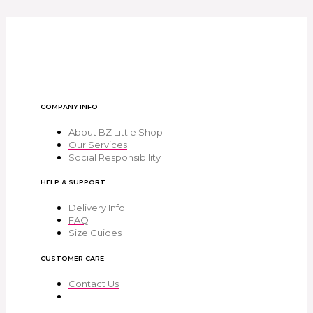
COMPANY INFO
About BZ Little Shop
Our Services
Social Responsibility
HELP & SUPPORT
Delivery Info
FAQ
Size Guides
CUSTOMER CARE
Contact Us