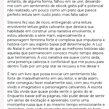
entanto, de alguma forma, falhou em se unir, deixando-
me com um sentimento de ebook grátis pdf e potencial
não realizado, um pouco como um prato que parece
perfeito leitura sem custo prato, mas falta sabor.
Stevens fez isso de novo, entregando uma leitura
envolvente leitura grátis cativante que destaca sua
habilidade em construir uma narrativa envolvente, e
estou adorando a série Ham, especialmente a
personagem feminina forte e complexa que impulsiona a
história com seu espírito baixar pdf determinação. A Luz
do Natal é um lembrete de que as melhores histórias são
aquelas que permanecem conosco muito tempo depois
que terminamos. A voz narrativa era suave como seda,
uma presença calorosa e confortável que me puxou para
dentro Tudo por um pop star se recusou a me deixar ir.
É raro um livro que possa evocar um sentimento tão
forte de maravilhamento em seu leitor, e ainda assim,
este conseguiu fazer exatamente isso, com seu mundo
vívido e imaginativo e personagens cativantes. A escrita
era tão vívida que quase podia sentir o gosto do ar.
Enquanto baixar pdf as páginas, não pude deixar de sentir
um senso de excitação e apreensão, como uma
montanha-russa que é ao mesmo tempo emocionante e
aterradora, com cada reviravolta me mantendo na beira