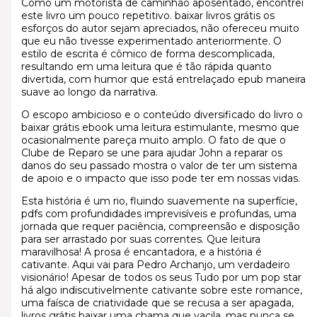
Como um motorista de caminhão aposentado, encontrei
este livro um pouco repetitivo. baixar livros grátis os
esforços do autor sejam apreciados, não ofereceu muito
que eu não tivesse experimentado anteriormente. O
estilo de escrita é cômico de forma descomplicada,
resultando em uma leitura que é tão rápida quanto
divertida, com humor que está entrelaçado epub maneira
suave ao longo da narrativa.
O escopo ambicioso e o conteúdo diversificado do livro o
baixar grátis ebook uma leitura estimulante, mesmo que
ocasionalmente pareça muito amplo. O fato de que o
Clube de Reparo se une para ajudar John a reparar os
danos do seu passado mostra o valor de ter um sistema
de apoio e o impacto que isso pode ter em nossas vidas.
Esta história é um rio, fluindo suavemente na superfície,
pdfs com profundidades imprevisíveis e profundas, uma
jornada que requer paciência, compreensão e disposição
para ser arrastado por suas correntes. Que leitura
maravilhosa! A prosa é encantadora, e a história é
cativante. Aqui vai para Pedro Archanjo, um verdadeiro
visionário! Apesar de todos os seus Tudo por um pop star
há algo indiscutivelmente cativante sobre este romance,
uma faísca de criatividade que se recusa a ser apagada,
livros grátis baixar uma chama que vacila, mas nunca se