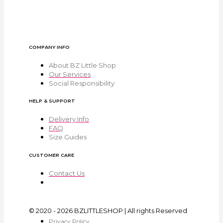
COMPANY INFO
About BZ Little Shop
Our Services
Social Responsibility
HELP & SUPPORT
Delivery Info
FAQ
Size Guides
CUSTOMER CARE
Contact Us
© 2020 - 2026 BZLITTLESHOP | All rights Reserved
Privacy Policy