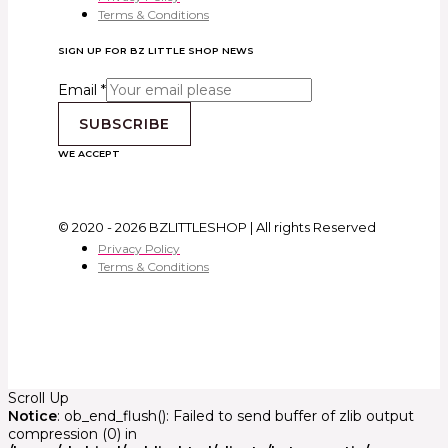
Terms & Conditions
SIGN UP FOR BZ LITTLE SHOP NEWS
Email
*
SUBSCRIBE
WE ACCEPT
© 2020 - 2026 BZLITTLESHOP | All rights Reserved
Privacy Policy
Terms & Conditions
Scroll Up
Notice
: ob_end_flush(): Failed to send buffer of zlib output
compression (0) in