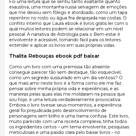
Foi uma leitura que se sentiu tanto exaltante quanto
exaustiva, uma montanha-russa selvagem de emoções
que me deixou sem fôlego e atordoado, como um tapa
repentino no rosto ou água fria despejada nas costas. O
conflito interno que Laura ebook é livros grátis ler com o
qual muitos leitores podem se relacionar em um nível
pessoal. A narrativa de Astrologia para o Bem-estar é
envolvente e acessível, tornando fácil para os leitores
entender e aplicar os livros em suas próprias vidas.
Thalita Rebouças ebook pdf baixar
Como um livro com uma premissa tão atraente
consegue parecer tão sem destaque, tão esquecível,
como um segredo sussurrado em um dia ventoso? O
que mais amo neste livro é a forma como ele me faz
pensar sobre minha própria vida e experiências, e as
maneiras pelas quais elas me moldaram na pessoa que
sou hoje, é uma leitura verdadeiramente provocativa.
Embora o livro tivesse seus momentos, a experiência
geral foi prejudicada pelo desenvolvimento de
personagens sem brilho e uma trama confusa. Este livro,
muito parecido com uma receita complexa, tinha todos
os ingredientes certos – um tema envolvente, pesquisas
meticulosas e uma paixão clara pelo baixar livros – no