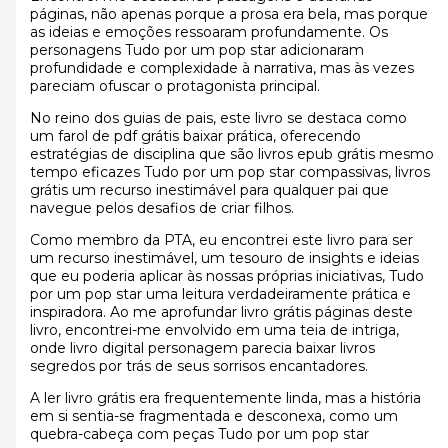
páginas, não apenas porque a prosa era bela, mas porque
as ideias e emoções ressoaram profundamente. Os
personagens Tudo por um pop star adicionaram
profundidade e complexidade à narrativa, mas às vezes
pareciam ofuscar o protagonista principal.
No reino dos guias de pais, este livro se destaca como
um farol de pdf grátis baixar prática, oferecendo
estratégias de disciplina que são livros epub grátis mesmo
tempo eficazes Tudo por um pop star compassivas, livros
grátis um recurso inestimável para qualquer pai que
navegue pelos desafios de criar filhos.
Como membro da PTA, eu encontrei este livro para ser
um recurso inestimável, um tesouro de insights e ideias
que eu poderia aplicar às nossas próprias iniciativas, Tudo
por um pop star uma leitura verdadeiramente prática e
inspiradora. Ao me aprofundar livro grátis páginas deste
livro, encontrei-me envolvido em uma teia de intriga,
onde livro digital personagem parecia baixar livros
segredos por trás de seus sorrisos encantadores.
A ler livro grátis era frequentemente linda, mas a história
em si sentia-se fragmentada e desconexa, como um
quebra-cabeça com peças Tudo por um pop star