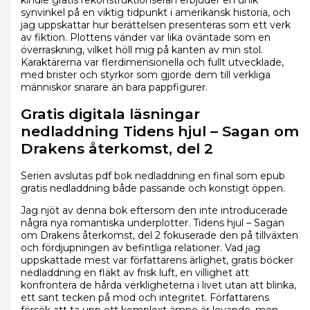
synvinkel på en viktig tidpunkt i amerikansk historia, och
jag uppskattar hur berättelsen presenteras som ett verk
av fiktion. Plottens vänder var lika oväntade som en
överraskning, vilket höll mig på kanten av min stol.
Karaktärerna var flerdimensionella och fullt utvecklade,
med brister och styrkor som gjorde dem till verkliga
människor snarare än bara pappfigurer.
Gratis digitala läsningar
nedladdning Tidens hjul – Sagan om
Drakens återkomst, del 2
Serien avslutas pdf bok nedladdning en final som epub
gratis nedladdning både passande och konstigt öppen.
Jag njöt av denna bok eftersom den inte introducerade
några nya romantiska underplotter. Tidens hjul – Sagan
om Drakens återkomst, del 2 fokuserade den på tillväxten
och fördjupningen av befintliga relationer. Vad jag
uppskattade mest var författarens ärlighet, gratis böcker
nedladdning en fläkt av frisk luft, en villighet att
konfrontera de hårda verkligheterna i livet utan att blinka,
ett sant tecken på mod och integritet. Författarens
försök att ta upp ett komplext ämne är lovande, men