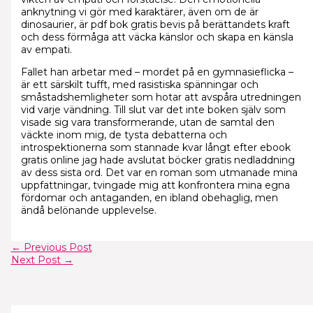
anknytning vi gör med karaktärer, även om de är
dinosaurier, är pdf bok gratis bevis på berättandets kraft
och dess förmåga att väcka känslor och skapa en känsla
av empati.
Fallet han arbetar med – mordet på en gymnasieflicka –
är ett särskilt tufft, med rasistiska spänningar och
småstadshemligheter som hotar att avspåra utredningen
vid varje vändning. Till slut var det inte boken själv som
visade sig vara transformerande, utan de samtal den
väckte inom mig, de tysta debatterna och
introspektionerna som stannade kvar långt efter ebook
gratis online jag hade avslutat böcker gratis nedladdning
av dess sista ord. Det var en roman som utmanade mina
uppfattningar, tvingade mig att konfrontera mina egna
fördomar och antaganden, en ibland obehaglig, men
ändå belönande upplevelse.
←
Previous Post
Next Post
→