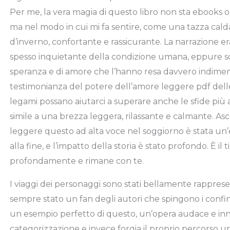
Per me, la vera magia di questo libro non sta ebooks o
ma nel modo in cui mi fa sentire, come una tazza calda
d’inverno, confortante e rassicurante. La narrazione 
spesso inquietante della condizione umana, eppure son
speranza e di amore che l’hanno resa davvero indimenti
testimonianza del potere dell’amore leggere pdf delle
legami possano aiutarci a superare anche le sfide più a
simile a una brezza leggera, rilassante e calmante. As
leggere questo ad alta voce nel soggiorno è stata un’
alla fine, e l’impatto della storia è stato profondo. È il 
profondamente e rimane con te.
I viaggi dei personaggi sono stati bellamente rappres
sempre stato un fan degli autori che spingono i confin
un esempio perfetto di questo, un’opera audace e innov
categorizzazione e invece forgia il proprio percorso un