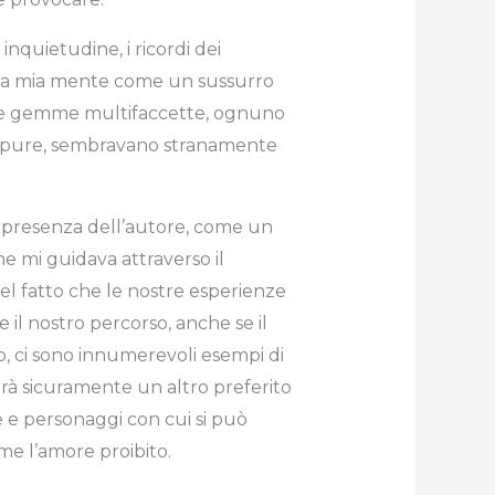
nquietudine, i ricordi dei
lla mia mente come un sussurro
come gemme multifaccette, ognuno
 eppure, sembravano stranamente
 presenza dell’autore, come un
e mi guidava attraverso il
l fatto che le nostre esperienze
il nostro percorso, anche se il
io, ci sono innumerevoli esempi di
sarà sicuramente un altro preferito
te e personaggi con cui si può
ome l’amore proibito.