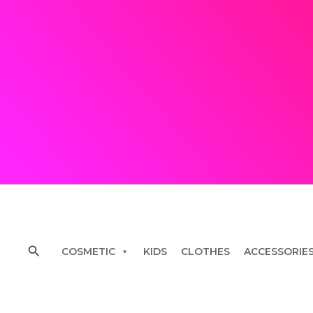
Skip
to
content
Search
COSMETIC
KIDS
CLOTHES
ACCESSORIE