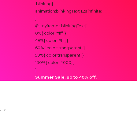
.blinking{
animation:blinkingText 1.2s infinite;
}
@keyframes blinkingText{
0%{ color: #fff; }
49%{ color: #fff; }
60%{ color: transparent; }
99%{ color:transparent; }
100%{ color: #000; }
}
Summer Sale. up to 40% off.
S