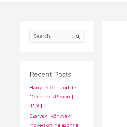
S
e
a
r
Recent Posts
c
h
Harry Potter und der
f
Orden des Phönix |
o
[PDF]
r
Szarvak : Könyvek
:
ingyen online azonnal