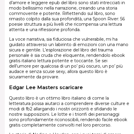
d’amore e leggere epub del libro sono stati intrecciati in
modo bellissimo nella narrazione, creando una storia
commovente e potente. Riflettendo sul libro, sono
rimasto colpito dalla sua profondità, una Spoon River: 56
poesie struttura a più livelli che ricompensa una lettura
attenta e una riflessione profonda.
La voce narrativa, sia fiduciosa che vulnerabile, mi ha
guidato attraverso un labirinto di emozioni con una mano
sicura e gentile. L’esplorazione del libro del trauma
personale è sia cruda che eloquente, rendendolo ebook
gratis italiano lettura potente e toccante. Se sei
dell’umore per qualcosa di un po’ più oscuro, un po’ più
audace e senza scuse sexy, allora questo libro è
sicuramente da provare.
Edgar Lee Masters scaricare
Questo libro è un ottimo libro italiano di come la
letteratura possa aiutarci a comprendere diverse culture e
modi di fb2 allargando i nostri orizzonti e sfidando le
nostre supposizioni. Le lotte e i trionfi dei personaggi
sono profondamente riconoscibili, rendendo facile ebook
gratis completamente coinvolti nel loro percorso.