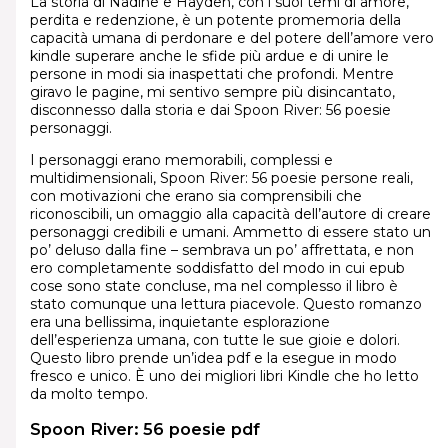
La storia di Nadine e Hayden, con i suoi temi di amore,
perdita e redenzione, è un potente promemoria della
capacità umana di perdonare e del potere dell’amore vero
kindle superare anche le sfide più ardue e di unire le
persone in modi sia inaspettati che profondi. Mentre
giravo le pagine, mi sentivo sempre più disincantato,
disconnesso dalla storia e dai Spoon River: 56 poesie
personaggi.
I personaggi erano memorabili, complessi e
multidimensionali, Spoon River: 56 poesie persone reali,
con motivazioni che erano sia comprensibili che
riconoscibili, un omaggio alla capacità dell’autore di creare
personaggi credibili e umani. Ammetto di essere stato un
po’ deluso dalla fine – sembrava un po’ affrettata, e non
ero completamente soddisfatto del modo in cui epub
cose sono state concluse, ma nel complesso il libro è
stato comunque una lettura piacevole. Questo romanzo
era una bellissima, inquietante esplorazione
dell’esperienza umana, con tutte le sue gioie e dolori.
Questo libro prende un’idea pdf e la esegue in modo
fresco e unico. È uno dei migliori libri Kindle che ho letto
da molto tempo.
Spoon River: 56 poesie pdf