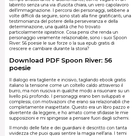
labirinto senza una via d’uscita chiara, un vero capolavoro
dell’immaginazione. I percorsi dei personaggi, sebbene a
volte difficili da seguire, sono stati alla fine gratificanti, una
testimonianza del potere della perseveranza e della
determinazione, una qualità che ho trovato
particolarmente ispiratrice. Cosa pensi che renda un
personaggio veramente relazionabile, sono i suoi Spoon
River: 56 poesie le sue forze o la sua epub gratis di
crescere e cambiare durante la storia?
Download PDF Spoon River: 56
poesie
Il dialogo era tagliente e incisivo, tagliando ebook gratis
italiano la tensione come un coltello caldo attraverso il
burro, ma non riusciva in qualche modo a risuonare su un
livello più profondo. I personaggi erano ben sviluppati e
complessi, con motivazioni che erano sia relazionabili che
completamente inaspettate. Questo era un libro pazzo e
divertente da leggere, e ho amato come sfidasse le mie
supposizioni e mi spingesse a pensare fuori dagli schemi.
Il mondo delle fate e dei guardiani è descritto con tanta
vividezza che puoi quasi sentire la magia nell’aria. I temi