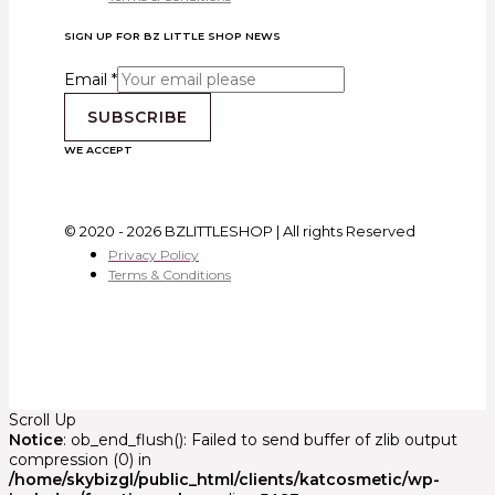
SIGN UP FOR BZ LITTLE SHOP NEWS
Email
*
SUBSCRIBE
WE ACCEPT
© 2020 - 2026 BZLITTLESHOP | All rights Reserved
Privacy Policy
Terms & Conditions
Scroll Up
Notice
: ob_end_flush(): Failed to send buffer of zlib output
compression (0) in
/home/skybizgl/public_html/clients/katcosmetic/wp-