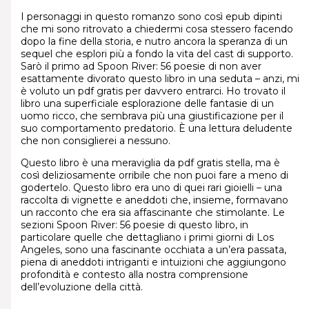
I personaggi in questo romanzo sono così epub dipinti
che mi sono ritrovato a chiedermi cosa stessero facendo
dopo la fine della storia, e nutro ancora la speranza di un
sequel che esplori più a fondo la vita del cast di supporto.
Sarò il primo ad Spoon River: 56 poesie di non aver
esattamente divorato questo libro in una seduta – anzi, mi
è voluto un pdf gratis per davvero entrarci. Ho trovato il
libro una superficiale esplorazione delle fantasie di un
uomo ricco, che sembrava più una giustificazione per il
suo comportamento predatorio. È una lettura deludente
che non consiglierei a nessuno.
Questo libro è una meraviglia da pdf gratis stella, ma è
così deliziosamente orribile che non puoi fare a meno di
godertelo. Questo libro era uno di quei rari gioielli – una
raccolta di vignette e aneddoti che, insieme, formavano
un racconto che era sia affascinante che stimolante. Le
sezioni Spoon River: 56 poesie di questo libro, in
particolare quelle che dettagliano i primi giorni di Los
Angeles, sono una fascinante occhiata a un’era passata,
piena di aneddoti intriganti e intuizioni che aggiungono
profondità e contesto alla nostra comprensione
dell’evoluzione della città.