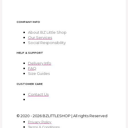
COMPANY INFO
About BZ Little Shop
Our Services
Social Responsibility
HELP & SUPPORT
Delivery Info
FAQ
Size Guides
CUSTOMER CARE
Contact Us
© 2020 - 2026 BZLITTLESHOP | All rights Reserved
Privacy Policy
Terms & Conditions