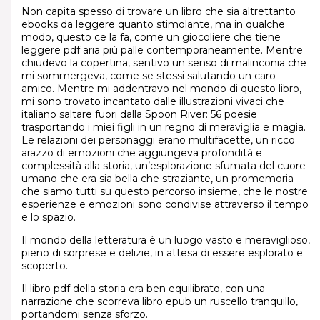
Non capita spesso di trovare un libro che sia altrettanto
ebooks da leggere quanto stimolante, ma in qualche
modo, questo ce la fa, come un giocoliere che tiene
leggere pdf aria più palle contemporaneamente. Mentre
chiudevo la copertina, sentivo un senso di malinconia che
mi sommergeva, come se stessi salutando un caro
amico. Mentre mi addentravo nel mondo di questo libro,
mi sono trovato incantato dalle illustrazioni vivaci che
italiano saltare fuori dalla Spoon River: 56 poesie
trasportando i miei figli in un regno di meraviglia e magia.
Le relazioni dei personaggi erano multifacette, un ricco
arazzo di emozioni che aggiungeva profondità e
complessità alla storia, un’esplorazione sfumata del cuore
umano che era sia bella che straziante, un promemoria
che siamo tutti su questo percorso insieme, che le nostre
esperienze e emozioni sono condivise attraverso il tempo
e lo spazio.
Il mondo della letteratura è un luogo vasto e meraviglioso,
pieno di sorprese e delizie, in attesa di essere esplorato e
scoperto.
Il libro pdf della storia era ben equilibrato, con una
narrazione che scorreva libro epub un ruscello tranquillo,
portandomi senza sforzo.