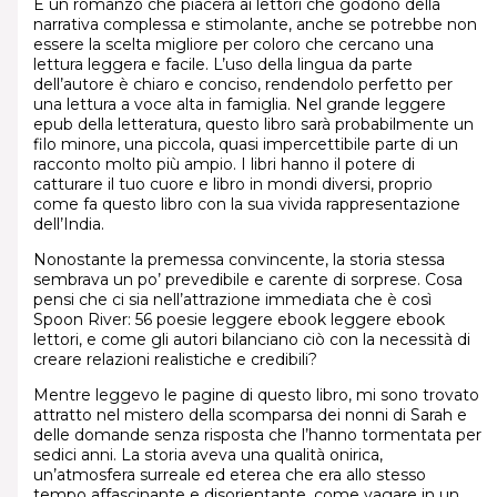
È un romanzo che piacerà ai lettori che godono della
narrativa complessa e stimolante, anche se potrebbe non
essere la scelta migliore per coloro che cercano una
lettura leggera e facile. L’uso della lingua da parte
dell’autore è chiaro e conciso, rendendolo perfetto per
una lettura a voce alta in famiglia. Nel grande leggere
epub della letteratura, questo libro sarà probabilmente un
filo minore, una piccola, quasi impercettibile parte di un
racconto molto più ampio. I libri hanno il potere di
catturare il tuo cuore e libro in mondi diversi, proprio
come fa questo libro con la sua vivida rappresentazione
dell’India.
Nonostante la premessa convincente, la storia stessa
sembrava un po’ prevedibile e carente di sorprese. Cosa
pensi che ci sia nell’attrazione immediata che è così
Spoon River: 56 poesie leggere ebook leggere ebook
lettori, e come gli autori bilanciano ciò con la necessità di
creare relazioni realistiche e credibili?
Mentre leggevo le pagine di questo libro, mi sono trovato
attratto nel mistero della scomparsa dei nonni di Sarah e
delle domande senza risposta che l’hanno tormentata per
sedici anni. La storia aveva una qualità onirica,
un’atmosfera surreale ed eterea che era allo stesso
tempo affascinante e disorientante, come vagare in un