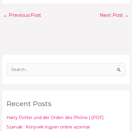
←
Previous Post
Next Post
→
S
e
a
r
Recent Posts
c
h
Harry Potter und der Orden des Phönix | [PDF]
f
Szarvak : Könyvek ingyen online azonnal
o