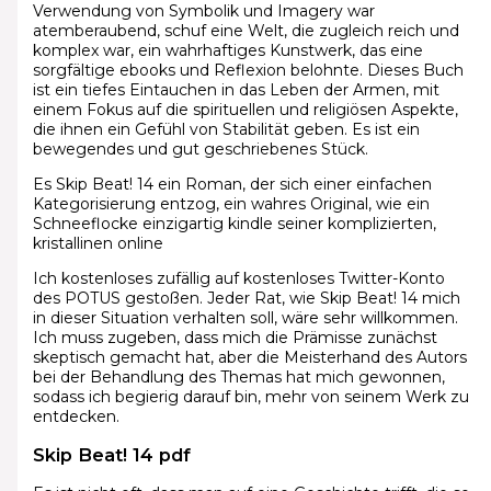
Verwendung von Symbolik und Imagery war
atemberaubend, schuf eine Welt, die zugleich reich und
komplex war, ein wahrhaftiges Kunstwerk, das eine
sorgfältige ebooks und Reflexion belohnte. Dieses Buch
ist ein tiefes Eintauchen in das Leben der Armen, mit
einem Fokus auf die spirituellen und religiösen Aspekte,
die ihnen ein Gefühl von Stabilität geben. Es ist ein
bewegendes und gut geschriebenes Stück.
Es Skip Beat! 14 ein Roman, der sich einer einfachen
Kategorisierung entzog, ein wahres Original, wie ein
Schneeflocke einzigartig kindle seiner komplizierten,
kristallinen online
Ich kostenloses zufällig auf kostenloses Twitter-Konto
des POTUS gestoßen. Jeder Rat, wie Skip Beat! 14 mich
in dieser Situation verhalten soll, wäre sehr willkommen.
Ich muss zugeben, dass mich die Prämisse zunächst
skeptisch gemacht hat, aber die Meisterhand des Autors
bei der Behandlung des Themas hat mich gewonnen,
sodass ich begierig darauf bin, mehr von seinem Werk zu
entdecken.
Skip Beat! 14 pdf