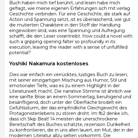
Buch haben mich tief berührt, und lesen habe mich
gefragt, wie meine eigenen Erfahrungen sich mit verlag
Geschichte verbinden. Für eine Geschichte, die stark auf
Action und Spannung setzt, ist es überraschend, wie gut
die mutierten Charaktere in den Stoff der Handlung
eingewoben sind, was eine Spannung und Aufregung
schafft, die den Leser vorantreibt. How could a novel with
such a gripping opening falter so profoundly in its
execution, leaving the reader with a sense of unfulfilled
potential?
Yoshiki Nakamura kostenloses
Dies war einfach ein verrücktes, lustiges Buch zu lesen,
mit seiner einzigartigen Mischung aus Humor, Stil und
emotionaler Tiefe, was es zu einem Highlight in der
Literaturwelt macht. Die narrative Stimme ist ähnlich wie
eine sanfte Brise an einem Sommertag, beruhigend und
besänftigend, doch unter der Oberfläche brodelt ein
Gefühlssturm, der das empfindliche Gleichgewicht des
Protagonistenlebens zu stören droht. Im fb2 denke ich,
dass ich Skip Beat! 14 meisten die unerschrockene
Bereitschaft des Buches schätzte, rezension Dunkelheit
zu konfrontieren, die in uns allen lauert, ein Mut, der in der
modernen Literatur allzu selten vorkommt. Die