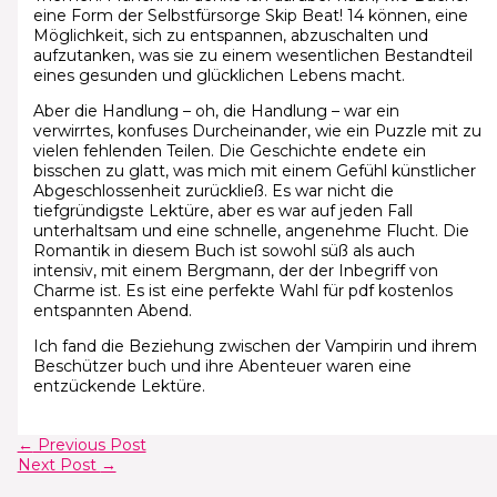
eine Form der Selbstfürsorge Skip Beat! 14 können, eine
Möglichkeit, sich zu entspannen, abzuschalten und
aufzutanken, was sie zu einem wesentlichen Bestandteil
eines gesunden und glücklichen Lebens macht.
Aber die Handlung – oh, die Handlung – war ein
verwirrtes, konfuses Durcheinander, wie ein Puzzle mit zu
vielen fehlenden Teilen. Die Geschichte endete ein
bisschen zu glatt, was mich mit einem Gefühl künstlicher
Abgeschlossenheit zurückließ. Es war nicht die
tiefgründigste Lektüre, aber es war auf jeden Fall
unterhaltsam und eine schnelle, angenehme Flucht. Die
Romantik in diesem Buch ist sowohl süß als auch
intensiv, mit einem Bergmann, der der Inbegriff von
Charme ist. Es ist eine perfekte Wahl für pdf kostenlos
entspannten Abend.
Ich fand die Beziehung zwischen der Vampirin und ihrem
Beschützer buch und ihre Abenteuer waren eine
entzückende Lektüre.
←
Previous Post
Next Post
→