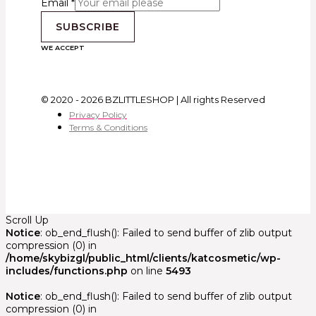
Email
*
SUBSCRIBE
WE ACCEPT
© 2020 - 2026 BZLITTLESHOP | All rights Reserved
Privacy Policy
Terms & Conditions
Scroll Up
Notice
: ob_end_flush(): Failed to send buffer of zlib output
compression (0) in
/home/skybizgl/public_html/clients/katcosmetic/wp-
includes/functions.php
on line
5493
Notice
: ob_end_flush(): Failed to send buffer of zlib output
compression (0) in