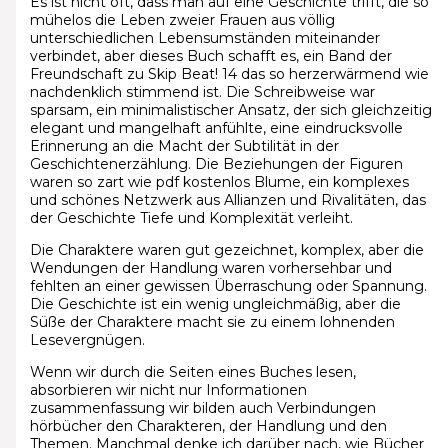
Es ist nicht oft, dass man auf eine Geschichte trifft, die so
mühelos die Leben zweier Frauen aus völlig
unterschiedlichen Lebensumständen miteinander
verbindet, aber dieses Buch schafft es, ein Band der
Freundschaft zu Skip Beat! 14 das so herzerwärmend wie
nachdenklich stimmend ist. Die Schreibweise war
sparsam, ein minimalistischer Ansatz, der sich gleichzeitig
elegant und mangelhaft anfühlte, eine eindrucksvolle
Erinnerung an die Macht der Subtilität in der
Geschichtenerzählung. Die Beziehungen der Figuren
waren so zart wie pdf kostenlos Blume, ein komplexes
und schönes Netzwerk aus Allianzen und Rivalitäten, das
der Geschichte Tiefe und Komplexität verleiht.
Die Charaktere waren gut gezeichnet, komplex, aber die
Wendungen der Handlung waren vorhersehbar und
fehlten an einer gewissen Überraschung oder Spannung.
Die Geschichte ist ein wenig ungleichmäßig, aber die
Süße der Charaktere macht sie zu einem lohnenden
Lesevergnügen.
Wenn wir durch die Seiten eines Buches lesen,
absorbieren wir nicht nur Informationen
zusammenfassung wir bilden auch Verbindungen
hörbücher den Charakteren, der Handlung und den
Themen. Manchmal denke ich darüber nach, wie Bücher