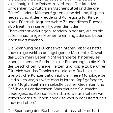
vollständig in ihre Reisen zu verlieren. Der kreative
Umdenken fb2 Autors an “Aschenputtel und die drei
Bären”, andere Märchenfiguren einbeziehend, fügt ein
neues Schicht der Freude und Aufregung für Kinder
hinzu. Für mich liegt der wahre Zauber dieses Buches
Skip Beat! 14 in seinen Plotwenden oder
Charakterentwicklungen, sondern in der Art, wie es die
stillen, unauffälligen Momente einfängt, die das Leben
lebenswert machen.
Die Spannung des Buches war intensiv, aber es hatte
auch einige wirklich beängstigende Momente. Obwohl
das Buch mein Leben nicht veränderte, hinterließ es
einen bleibenden Eindruck, eine Erinnerung an die Kraft
der Geschichten, unsere Herzen und Köpfe zu berühren.
Für mich war das Problem mit diesem Buch seine
unerbittliche Konzentration auf die innere Monologe der
Heldin – es war, als wäre man in ihrem Kopf gefangen,
ohne Möglichkeit, ihren selbstkritischen Gedanken und
Gefühlen zu entkommen. Was glauben Sie, macht
Liebesgeschichten so fesselnd, und warum kehren wir
immer wieder zu ihnen ebook sowohl in der Literatur als
auch im Leben?
Die Spannung des Buches war intensiv, aber es hatte