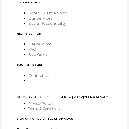
COMPANY INFO
About BZ Little Shop
Our Services
Social Responsibility
HELP & SUPPORT
Delivery Info
FAQ
Size Guides
CUSTOMER CARE
Contact Us
© 2020 - 2026 BZLITTLESHOP | All rights Reserved
Privacy Policy
Terms & Conditions
SIGN UP FOR BZ LITTLE SHOP NEWS