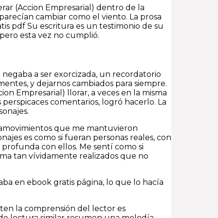
derar (Accion Empresarial) dentro de la
e parecían cambiar como el viento. La prosa
is pdf Su escritura es un testimonio de su
, pero esta vez no cumplió.
 negaba a ser exorcizada, un recordatorio
 mentes, y dejarnos cambiados para siempre.
ion Empresarial) llorar, a veces en la misma
s perspicaces comentarios, logró hacerlo. La
sonajes.
ntramovimientos que me mantuvieron
ajes es como si fueran personas reales, con
n profunda con ellos. Me sentí como si
ama tan vívidamente realizados que no
laba en ebook gratis página, lo que lo hacía
iten la comprensión del lector es
a de lectura similar resumen una melodía