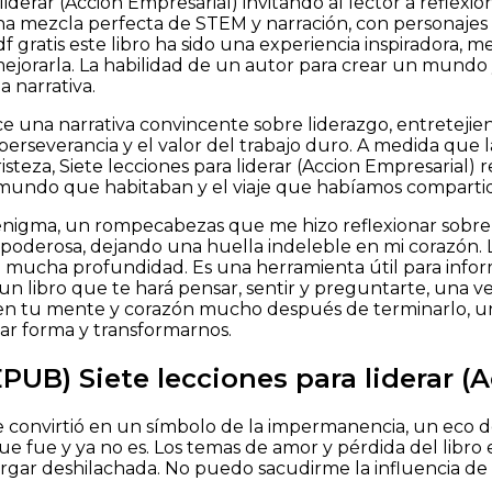
liderar (Accion Empresarial) invitando al lector a reflexio
una mezcla perfecta de STEM y narración, con personajes
df gratis este libro ha sido una experiencia inspiradora, 
orarla. La habilidad de un autor para crear un mundo 
 narrativa.
ce una narrativa convincente sobre liderazgo, entretejien
perseverancia y el valor del trabajo duro. A medida que la
isteza, Siete lecciones para liderar (Accion Empresarial) 
 mundo que habitaban y el viaje que habíamos comparti
enigma, un rompecabezas que me hizo reflexionar sobre 
poderosa, dejando una huella indeleble en mi corazón. 
 mucha profundidad. Es una herramienta útil para infor
 un libro que te hará pensar, sentir y preguntarte, una 
n tu mente y corazón mucho después de terminarlo, un 
dar forma y transformarnos.
PUB) Siete lecciones para liderar (
se convirtió en un símbolo de la impermanencia, un eco de
ue fue y ya no es. Los temas de amor y pérdida del libro
argar deshilachada. No puedo sacudirme la influencia de l