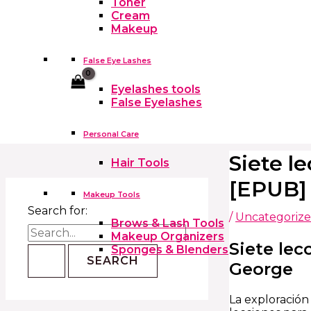
Toner
Cream
Makeup
False Eye Lashes
Cart
Eyelashes tools
False Eyelashes
Personal Care
Siete l
Hair Tools
[EPUB]
Makeup Tools
Search for:
/
Uncategoriz
Brows & Lash Tools
Makeup Organizers
Siete lec
Sponges & Blenders
George
La exploración