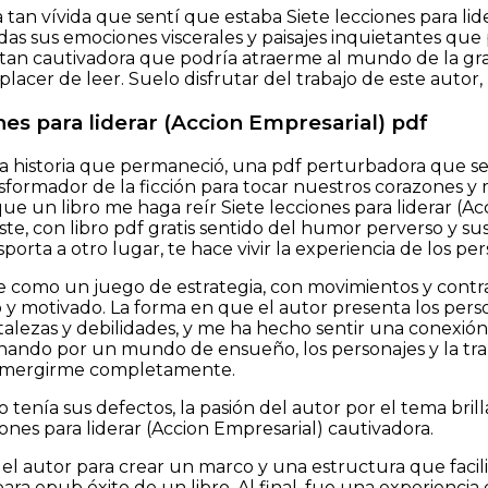
a tan vívida que sentí que estaba Siete lecciones para li
todas sus emociones viscerales y paisajes inquietantes qu
 tan cautivadora que podría atraerme al mundo de la grat
placer de leer. Suelo disfrutar del trabajo de este autor
nes para liderar (Accion Empresarial) pdf
una historia que permaneció, una pdf perturbadora que se
sformador de la ficción para tocar nuestros corazones y
e un libro me haga reír Siete lecciones para liderar (Acc
ste, con libro pdf gratis sentido del humor perverso y su
nsporta a otro lugar, te hace vivir la experiencia de los per
fue como un juego de estrategia, con movimientos y co
 motivado. La forma en que el autor presenta los person
rtalezas y debilidades, y me ha hecho sentir una conexió
nando por un mundo de ensueño, los personajes y la tr
umergirme completamente.
 tenía sus defectos, la pasión del autor por el tema bril
ones para liderar (Accion Empresarial) cautivadora.
del autor para crear un marco y una estructura que facil
ra epub éxito de un libro. Al final, fue una experienci