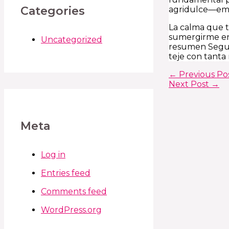
Categories
agridulce—emo
La calma que t
sumergirme en 
Uncategorized
resumen Segund
teje con tanta
←
Previous Po
Next Post
→
Meta
Log in
Entries feed
Comments feed
WordPress.org