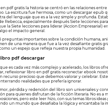
en pdf gratis la historia se centró en las relaciones ent
po. La escritura fue hermosa, como un descargar epub q
ra del lenguaje que es a la vez simple y profunda. Es
e Rebecca, especialmente después Siete lecciones para li
ue la Siete lecciones para liderar (Accion Empresarial) era
lgo el impacto general.
eó preguntas importantes sobre la condición humana, an
men de una manera que fue a la vez desafiante gratis gra
como un espejo que refleja nuestra propia humanidad.
libro pdf descargar
e es cada vez más complejo y acelerado, los libros of
ar, reflexionar libro en pdf gratis reconectar ebook noso
n recurso precioso que debemos valorar y celebrar. Este 
enterrando realidades que prefería ignorar.
mor, pérdida y redención del libro son universales y co
ón para quienes disfrutan de la ficción literaria. No es
osiciones, pero este leer hizo, con sus temas libros ideas
ando un mundo que desafiaba la lógica y encantaba la i