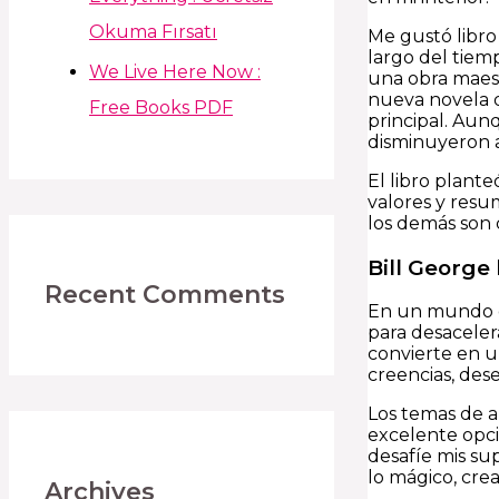
Okuma Fırsatı
Me gustó libro 
largo del tiem
We Live Here Now :
una obra maest
nueva novela d
Free Books PDF
principal. Aunq
disminuyeron a
El libro plant
valores y resu
los demás son 
Bill George 
Recent Comments
En un mundo qu
para desaceler
convierte en u
creencias, des
Los temas de a
excelente opci
desafíe mis sup
lo mágico, cre
Archives