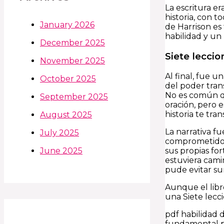
La escritura er
historia, con 
January 2026
de Harrison es
habilidad y un 
December 2025
Siete leccio
November 2025
Al final, fue 
October 2025
del poder tran
No es común qu
September 2025
oración, pero e
historia te tra
August 2025
La narrativa 
July 2025
comprometido y
sus propias fo
June 2025
estuviera cami
pude evitar s
Aunque el libro
una Siete lecci
pdf habilidad 
fundamental pa