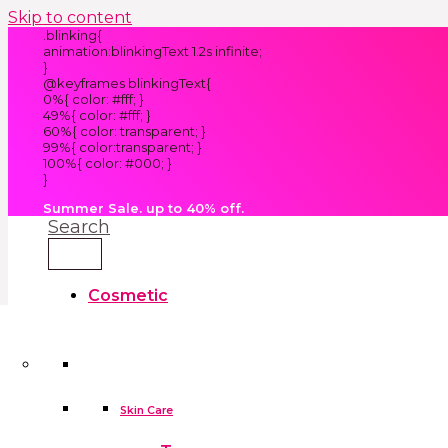
Skip to content
.blinking{
animation:blinkingText 1.2s infinite;
}
@keyframes blinkingText{
0%{ color: #fff; }
49%{ color: #fff; }
60%{ color: transparent; }
99%{ color:transparent; }
100%{ color: #000; }
}
Summer Sale. up to 40% off.
Search
Cosmetic
Kids
Clothes
Accessories
skin care tools
False Eyelashes
Household
Skin Care