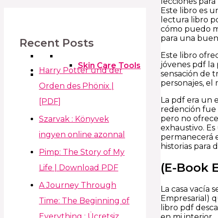
lecciones para 
Este libro es 
lectura libro p
cómo puedo mej
para una buena
Recent Posts
Este libro ofre
jóvenes pdf la 
Skin Care Tools
Harry Potter und der
sensación de tr
personajes, el
Orden des Phönix |
La pdf era un 
[PDF]
redención fue 
pero no ofrece
Szarvak : Könyvek
exhaustivo. Es
ingyen online azonnal
permanecerá e
historias para 
Pimp: The Story of My
(E-Book E
Life | Download PDF
A Journey Through
La casa vacía 
Empresarial) q
Time: The Beginning of
libro pdf desc
Everything : Ücretsiz
en mi interior.