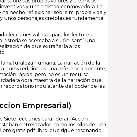
nar sobre sus propios valores y creencias.
 inventivos y una amistad conmovedora. La
me ha hecho reflexionar sobre mi propia vida y
y unos personajes creíbles es fundamental
do lecciones valiosas para los lectores
 historia se acercaba a su fin, sentí una
realización de que extrañaría a los
do.
la naturaleza humana. La narración de la
La nueva edición es una referencia decente,
mación rápida, pero no es un recurso
verdadera obra maestra de la narración que
recordatorio inquietante del poder de las
Accion Empresarial)
 Siete lecciones para liderar (Accion
 estaban entrelazados, como los hilos de una
ibro gratis pdf libro, que sigue resonando