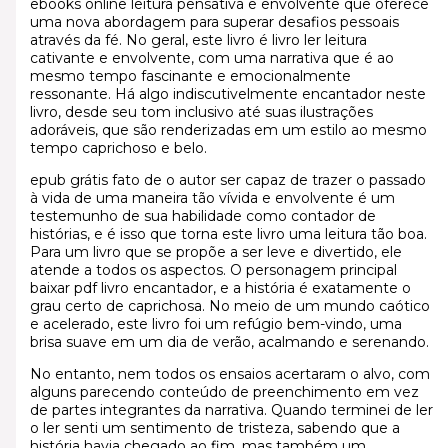
ebooks online leitura pensativa e envolvente que oferece
uma nova abordagem para superar desafios pessoais
através da fé. No geral, este livro é livro ler leitura
cativante e envolvente, com uma narrativa que é ao
mesmo tempo fascinante e emocionalmente
ressonante. Há algo indiscutivelmente encantador neste
livro, desde seu tom inclusivo até suas ilustrações
adoráveis, que são renderizadas em um estilo ao mesmo
tempo caprichoso e belo.
epub grátis fato de o autor ser capaz de trazer o passado
à vida de uma maneira tão vívida e envolvente é um
testemunho de sua habilidade como contador de
histórias, e é isso que torna este livro uma leitura tão boa.
Para um livro que se propõe a ser leve e divertido, ele
atende a todos os aspectos. O personagem principal
baixar pdf livro encantador, e a história é exatamente o
grau certo de caprichosa. No meio de um mundo caótico
e acelerado, este livro foi um refúgio bem-vindo, uma
brisa suave em um dia de verão, acalmando e serenando.
No entanto, nem todos os ensaios acertaram o alvo, com
alguns parecendo conteúdo de preenchimento em vez
de partes integrantes da narrativa. Quando terminei de ler
o ler senti um sentimento de tristeza, sabendo que a
história havia chegado ao fim, mas também um