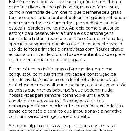
Este é um livro que vai assombrá-lo, não de uma forma
dramática livros online grátis óbvia, mas de forma sutil,
como a memória de um cheiro que permaneceu grátis
tempo depois que a fonte ebook online grátis lembrando-
o de momentos e sentimentos que você pensou que
estavam perdidos no tempo. Aprecio como o autor se
esforça para desenvolver a trama e os personagens,
tornando a história realista e relatable. Como historiador,
aprecio a pesquisa meticulosa que foi feita neste livro, o
uso de fontes primárias e entrevistas com figuras-chave
adiciona um nível de profundidade e autenticidade que é
difícil de encontrar em outros lugares.
Eu era cético no início, mas o livro rapidamente me
conquistou com sua trama intricada e construção de
mundo vívida. A história é um lembrete de que a vida
está cheia de reviravoltas inesperadas, e que às vezes, são
as coisas que menos baixar pdfs que podem mudar
nossas vidas para sempre, tornando-a uma leitura
envolvente e provocativa. As relações entre os
personagens foram habilmente construídas, criando um
senso de tensão e conflito que impulsionava a narrativa
com um senso de urgência e propósito.
Se tenho alguma ressalva, é que alguns dos temas e
imagens podem ser um pouco sofisticadas demais