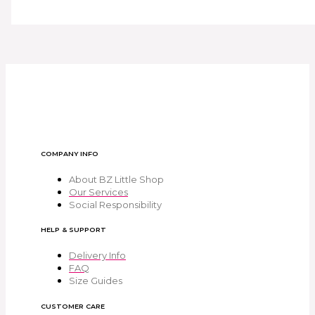
COMPANY INFO
About BZ Little Shop
Our Services
Social Responsibility
HELP & SUPPORT
Delivery Info
FAQ
Size Guides
CUSTOMER CARE