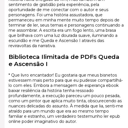
sentimento de gratidão pela experiência, pela
oportunidade de me conectar com o autor e seus
personagens. Foi uma história assustadora, que
permaneceu em minha mente muito tempo depois de
terminar de ler, seus temas e personagens continuando a
me assombrar. A escrita era um fogo lento, uma brasa
que brilhava com uma luz dourada suave, iluminando a
escuridão e me Queda e Ascensão I através das
reviravoltas da narrativa.
Biblioteca Ilimitada de PDFs Queda
e Ascensão I
* Que livro encantador! Eu gostaria que meus bisnetos
estivessem mais perto para que eu pudesse compartilhá-
lo com eles. Embora a mensagem de esperança ebook
baixar resiliência da história tenha ressoado
profundamente, a execução pareceu um pouco pesada,
como um pintor que aplica muito tinta, obscurecendo as
nuances delicadas do assunto. À medida que lia, senti-me
atraído para um mundo que era ao mesmo tempo
familiar e estranho, um verdadeiro testemunho ler epub
online poder imaginativo do autor.