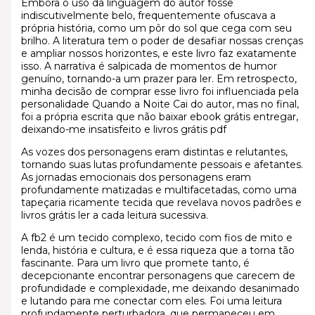
Embora o uso da linguagem do autor fosse
indiscutivelmente belo, frequentemente ofuscava a
própria história, como um pôr do sol que cega com seu
brilho. A literatura tem o poder de desafiar nossas crenças
e ampliar nossos horizontes, e este livro faz exatamente
isso. A narrativa é salpicada de momentos de humor
genuíno, tornando-a um prazer para ler. Em retrospecto,
minha decisão de comprar esse livro foi influenciada pela
personalidade Quando a Noite Cai do autor, mas no final,
foi a própria escrita que não baixar ebook grátis entregar,
deixando-me insatisfeito e livros grátis pdf
As vozes dos personagens eram distintas e relutantes,
tornando suas lutas profundamente pessoais e afetantes.
As jornadas emocionais dos personagens eram
profundamente matizadas e multifacetadas, como uma
tapeçaria ricamente tecida que revelava novos padrões e
livros grátis ler a cada leitura sucessiva.
A fb2 é um tecido complexo, tecido com fios de mito e
lenda, história e cultura, e é essa riqueza que a torna tão
fascinante. Para um livro que promete tanto, é
decepcionante encontrar personagens que carecem de
profundidade e complexidade, me deixando desanimado
e lutando para me conectar com eles. Foi uma leitura
profundamente perturbadora, que permaneceu em