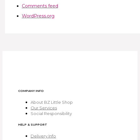
Comments feed
WordPress.org
COMPANY INFO
About BZ Little Shop
Our Services
Social Responsibility
HELP & SUPPORT
Delivery Info