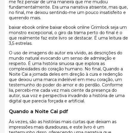
me fez pensar de uma maneira que me mudou
fundamentalmente. Era uma narrativa atraente, mas que,
no final, me deixou sentindo-me um pouco insatisfeito e
querendo mais.
baixar ebook online baixar ebook online Grimlock seja um
monstro excepcional, o giro da trama perto do final é o
que realmente faz este livro se destacar. É uma leitura de
3,5 estrelas.
O uso de imagens do autor era vívido, as descrições do
mundo natural evocando um senso de admiração e
respeito. É uma história sinuosa que explora as
complexidades do coração humano. No final, Quando a
Noite Cai a jornada deles em direção à cura e redenção
que deixou uma marca indelével em meu coração, um
testemunho do poder do amor e do perdão. Conforme
lia, percebi-me cada vez mais ciente da presença do
autor, sua voz e perspectiva invadindo a história de uma
digital que parecia forçada e artificial.
Quando a Noite Cai pdf
Às vezes, são as histórias mais curtas que deixam as
impressões mais duradouras, e este livro é um
testemunho disso, oferecendo uma narrativa que,