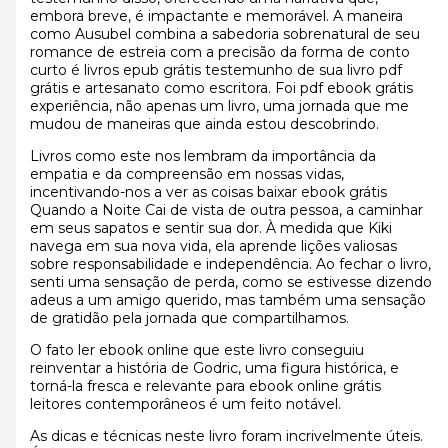
embora breve, é impactante e memorável. A maneira
como Ausubel combina a sabedoria sobrenatural de seu
romance de estreia com a precisão da forma de conto
curto é livros epub grátis testemunho de sua livro pdf
grátis e artesanato como escritora. Foi pdf ebook grátis
experiência, não apenas um livro, uma jornada que me
mudou de maneiras que ainda estou descobrindo.
Livros como este nos lembram da importância da
empatia e da compreensão em nossas vidas,
incentivando-nos a ver as coisas baixar ebook grátis
Quando a Noite Cai de vista de outra pessoa, a caminhar
em seus sapatos e sentir sua dor. À medida que Kiki
navega em sua nova vida, ela aprende lições valiosas
sobre responsabilidade e independência. Ao fechar o livro,
senti uma sensação de perda, como se estivesse dizendo
adeus a um amigo querido, mas também uma sensação
de gratidão pela jornada que compartilhamos.
O fato ler ebook online que este livro conseguiu
reinventar a história de Godric, uma figura histórica, e
torná-la fresca e relevante para ebook online grátis
leitores contemporâneos é um feito notável.
As dicas e técnicas neste livro foram incrivelmente úteis.