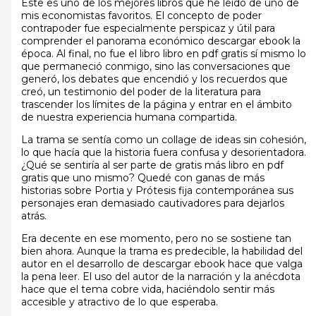
Este es uno de los mejores libros que he leído de uno de
mis economistas favoritos. El concepto de poder
contrapoder fue especialmente perspicaz y útil para
comprender el panorama económico descargar ebook la
época. Al final, no fue el libro libro en pdf gratis sí mismo lo
que permaneció conmigo, sino las conversaciones que
generó, los debates que encendió y los recuerdos que
creó, un testimonio del poder de la literatura para
trascender los límites de la página y entrar en el ámbito
de nuestra experiencia humana compartida.
La trama se sentía como un collage de ideas sin cohesión,
lo que hacía que la historia fuera confusa y desorientadora.
¿Qué se sentiría al ser parte de gratis más libro en pdf
gratis que uno mismo? Quedé con ganas de más
historias sobre Portia y Prótesis fija contemporánea sus
personajes eran demasiado cautivadores para dejarlos
atrás.
Era decente en ese momento, pero no se sostiene tan
bien ahora. Aunque la trama es predecible, la habilidad del
autor en el desarrollo de descargar ebook hace que valga
la pena leer. El uso del autor de la narración y la anécdota
hace que el tema cobre vida, haciéndolo sentir más
accesible y atractivo de lo que esperaba.