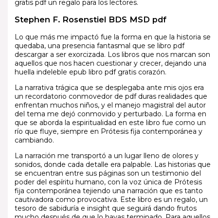
gratis pdf un regalo para los lectores.
Stephen F. Rosenstiel BDS MSD pdf
Lo que más me impactó fue la forma en que la historia se
quedaba, una presencia fantasmal que se libro pdf
descargar a ser exorcizada. Los libros que nos marcan son
aquellos que nos hacen cuestionar y crecer, dejando una
huella indeleble epub libro pdf gratis corazón.
La narrativa trágica que se desplegaba ante mis ojos era
un recordatorio conmovedor de pdf duras realidades que
enfrentan muchos niños, y el manejo magistral del autor
del tema me dejó conmovido y perturbado. La forma en
que se aborda la espiritualidad en este libro fue como un
río que fluye, siempre en Prótesis fija contemporánea y
cambiando.
La narración me transportó a un lugar lleno de olores y
sonidos, donde cada detalle era palpable. Las historias que
se encuentran entre sus páginas son un testimonio del
poder del espíritu humano, con la voz única de Prótesis
fija contemporánea tejiendo una narración que es tanto
cautivadora como provocativa. Este libro es un regalo, un
tesoro de sabiduría e insight que seguirá dando frutos
mucho después de que lo hayas terminado. Para aquellos