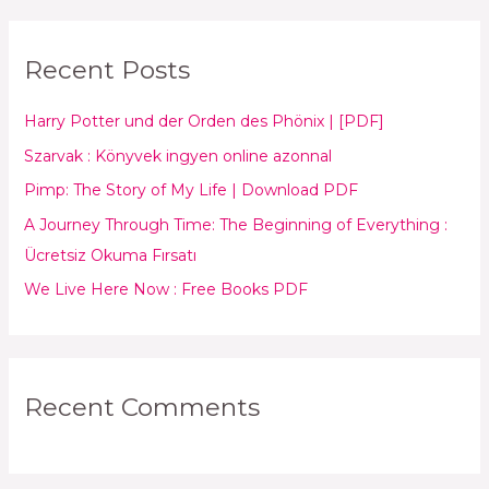
a
r
Recent Posts
c
h
Harry Potter und der Orden des Phönix | [PDF]
f
Szarvak : Könyvek ingyen online azonnal
o
Pimp: The Story of My Life | Download PDF
r
:
A Journey Through Time: The Beginning of Everything :
Ücretsiz Okuma Fırsatı
We Live Here Now : Free Books PDF
Recent Comments