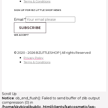
Terms & Conditions
SIGN UP FOR BZ LITTLE SHOP NEWS
Email
*
SUBSCRIBE
WE ACCEPT
© 2020 - 2026 BZLITTLESHOP | All rights Reserved
Privacy Policy
Terms & Conditions
Scroll Up
Notice
: ob_end_flush(): Failed to send buffer of zlib output
compression (0) in
/home/skybizgl/public_html/clients/katcosmetic/wp-