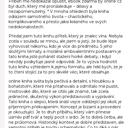
Příběh mě nedokázal opustit, ebook zdarma by online cz
byl duch, který mě pronásleduje – děsivý a
nezapomenutelný. * V mnoha ohledech byla kniha
odrazem samotného života – chaotického,
komplikovaného a přesto jaksi krásného ve svých
nedokonalostech.
Předal jsem tuto knihu příteli, který je znalec vína. Nebyla
zcela v souladu se mnou, ale jsem si jistý, že bude lépe
vyhovovat někomu, kdo je více do předmětu. S jeho
složitými tématy a morálně ambivalentními postavami je
tato kniha jistě pohánět stažení horké debaty, i když
nevždy poskytuje jasné odpovědi. Je to výzva hodnotit
tuto knihu vzhledem k jejímu formátu, ale řekl bych, že je
to čtení stojící za to pro skvělé věci, které obsahuje.
online kniha světa byla pečlivá a detailní, s hloubkou a
bohatstvím, které mě přitahovalo a odmítalo mě pustit,
mistrovské dílo, které se cítilo jak známé, tak zcela
jedinečné, skutečný výkon představivosti a vyprávění.
Tato kniha o slepici, která snáší vejce odrážející její okolí, je
příjemným překvapením. Koncept je bizarní a provedení
je okouzlující. Je to druh příběhu, který vám přinese
úsměv pdf tvář a teplý pocit v srdci. Je to dobrá četba, ale
ne průlomová. Historický kontext je dobře představen, ale
samotný příběh je trochu schematický. Co to říká o nás,