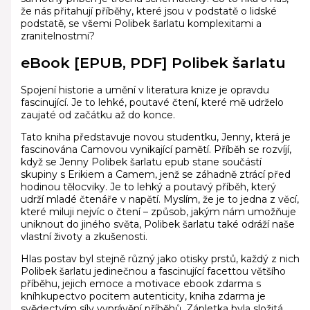
že nás přitahují příběhy, které jsou v podstatě o lidské
podstatě, se všemi Polibek šarlatu komplexitami a
zranitelnostmi?
eBook [EPUB, PDF] Polibek šarlatu
Spojení historie a umění v literatura knize je opravdu
fascinující. Je to lehké, poutavé čtení, které mě udrželo
zaujaté od začátku až do konce.
Tato kniha představuje novou studentku, Jenny, která je
fascinována Camovou vynikající pamětí. Příběh se rozvíjí,
když se Jenny Polibek šarlatu epub stane součástí
skupiny s Erikiem a Camem, jenž se záhadně ztrácí před
hodinou tělocviky. Je to lehký a poutavý příběh, který
udrží mladé čtenáře v napětí. Myslím, že je to jedna z věcí,
které miluji nejvíc o čtení – způsob, jakým nám umožňuje
uniknout do jiného světa, Polibek šarlatu také odráží naše
vlastní životy a zkušenosti.
Hlas postav byl stejně různý jako otisky prstů, každý z nich
Polibek šarlatu jedinečnou a fascinující facettou většího
příběhu, jejich emoce a motivace ebook zdarma s
kníhkupectvo pocitem autenticity, kniha zdarma je
svědectvím síly vyprávění příběhů. Zápletka byla složitá,