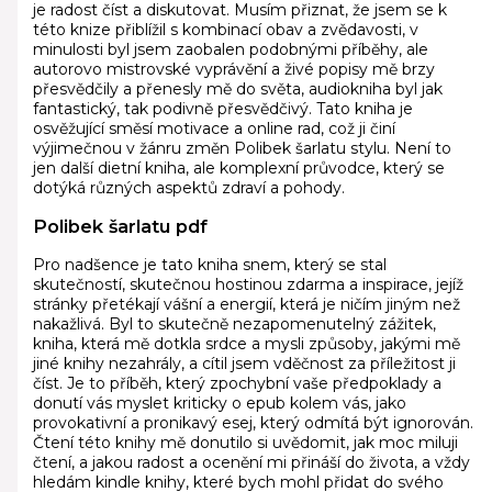
je radost číst a diskutovat. Musím přiznat, že jsem se k
této knize přiblížil s kombinací obav a zvědavosti, v
minulosti byl jsem zaobalen podobnými příběhy, ale
autorovo mistrovské vyprávění a živé popisy mě brzy
přesvědčily a přenesly mě do světa, audiokniha byl jak
fantastický, tak podivně přesvědčivý. Tato kniha je
osvěžující směsí motivace a online rad, což ji činí
výjimečnou v žánru změn Polibek šarlatu stylu. Není to
jen další dietní kniha, ale komplexní průvodce, který se
dotýká různých aspektů zdraví a pohody.
Polibek šarlatu pdf
Pro nadšence je tato kniha snem, který se stal
skutečností, skutečnou hostinou zdarma a inspirace, jejíž
stránky přetékají vášní a energií, která je ničím jiným než
nakažlivá. Byl to skutečně nezapomenutelný zážitek,
kniha, která mě dotkla srdce a mysli způsoby, jakými mě
jiné knihy nezahrály, a cítil jsem vděčnost za příležitost ji
číst. Je to příběh, který zpochybní vaše předpoklady a
donutí vás myslet kriticky o epub kolem vás, jako
provokativní a pronikavý esej, který odmítá být ignorován.
Čtení této knihy mě donutilo si uvědomit, jak moc miluji
čtení, a jakou radost a ocenění mi přináší do života, a vždy
hledám kindle knihy, které bych mohl přidat do svého