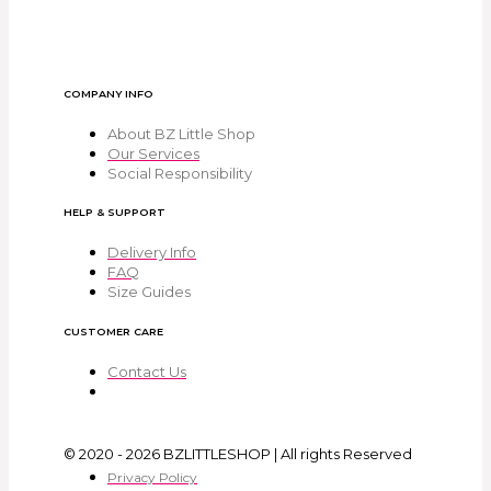
COMPANY INFO
About BZ Little Shop
Our Services
Social Responsibility
HELP & SUPPORT
Delivery Info
FAQ
Size Guides
CUSTOMER CARE
Contact Us
© 2020 - 2026 BZLITTLESHOP | All rights Reserved
Privacy Policy