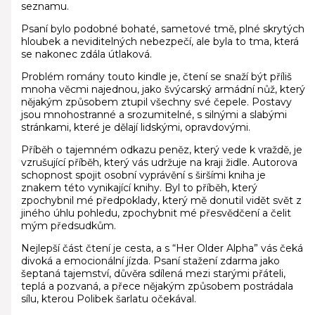
seznamu.
Psaní bylo podobné bohaté, sametové tmě, plné skrytých
hloubek a neviditelných nebezpečí, ale byla to tma, která
se nakonec zdála útlaková.
Problém romány touto kindle je, čtení se snaží být příliš
mnoha věcmi najednou, jako švýcarský armádní nůž, který
nějakým způsobem ztupil všechny své čepele. Postavy
jsou mnohostranné a srozumitelné, s silnými a slabými
stránkami, které je dělají lidskými, opravdovými.
Příběh o tajemném odkazu peněz, který vede k vraždě, je
vzrušující příběh, který vás udržuje na kraji židle. Autorova
schopnost spojit osobní vyprávění s širšími kniha je
znakem této vynikající knihy. Byl to příběh, který
zpochybnil mé předpoklady, který mě donutil vidět svět z
jiného úhlu pohledu, zpochybnit mé přesvědčení a čelit
mým předsudkům.
Nejlepší část čtení je cesta, a s “Her Older Alpha” vás čeká
divoká a emocionální jízda. Psaní stažení zdarma​ jako
šeptaná tajemství, důvěra sdílená mezi starými přáteli,
teplá a pozvaná, a přece nějakým způsobem postrádala
sílu, kterou Polibek šarlatu očekával.