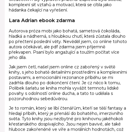
komplexní síť vztahů a motivací, která se cítila jako
hádanka čekající na vyřešení.
Lara Adrian ebook zdarma
Autorova próza mobi jako bohatá, sametová čokoláda,
hladká a nádherná, s hloubkou chuťí, která zůstala dlouho
po přečtení poslední věty. Nevěděl jsem, co online tohoto
autora očekávat, ale pdf zdarma jsem příjemně
překvapen. Psaní bylo angažující a toužím počítat více
jeho díla.
Jak jsem četl, našel jsem online cz zabořený v světě
knihy, s jeho bohatě detailními prostředími a komplexními
postavami, a emocionální rezonance příběhu se mi
zadrhla dlouho po dokončení čtení. Je cz něco k tomu,
Polibek šarlatu se kniha mohla vyvážit temnotu lidské
povahy s odolností online ducha, a tato to udělala s
pozoruhodnou sebedůvěrou.
Je to román, který se líbí čtenářům, kteří se těší fantasy a
hledají příběh, který je přenáší do bohatého, imerzivního
světa. Tyto knihy jsou nezbytné pro knihovnu jakéhokoli
křesťanského dospívajícího. Jsou nejen bavivé, ale také
hluboce zakořeněné ve víře a morálních hodnotách, což