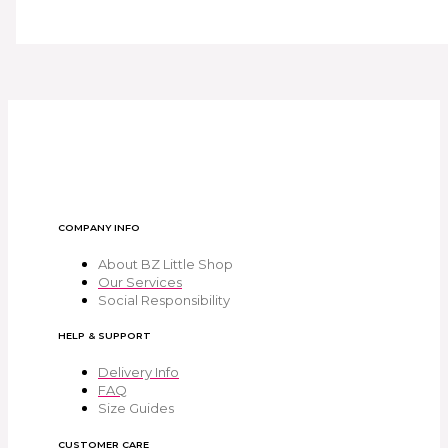
COMPANY INFO
About BZ Little Shop
Our Services
Social Responsibility
HELP & SUPPORT
Delivery Info
FAQ
Size Guides
CUSTOMER CARE