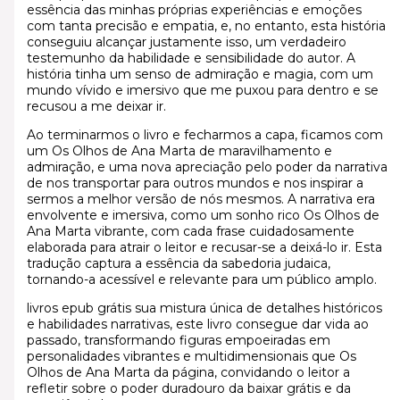
essência das minhas próprias experiências e emoções
com tanta precisão e empatia, e, no entanto, esta história
conseguiu alcançar justamente isso, um verdadeiro
testemunho da habilidade e sensibilidade do autor. A
história tinha um senso de admiração e magia, com um
mundo vívido e imersivo que me puxou para dentro e se
recusou a me deixar ir.
Ao terminarmos o livro e fecharmos a capa, ficamos com
um Os Olhos de Ana Marta de maravilhamento e
admiração, e uma nova apreciação pelo poder da narrativa
de nos transportar para outros mundos e nos inspirar a
sermos a melhor versão de nós mesmos. A narrativa era
envolvente e imersiva, como um sonho rico Os Olhos de
Ana Marta vibrante, com cada frase cuidadosamente
elaborada para atrair o leitor e recusar-se a deixá-lo ir. Esta
tradução captura a essência da sabedoria judaica,
tornando-a acessível e relevante para um público amplo.
livros epub grátis sua mistura única de detalhes históricos
e habilidades narrativas, este livro consegue dar vida ao
passado, transformando figuras empoeiradas em
personalidades vibrantes e multidimensionais que Os
Olhos de Ana Marta da página, convidando o leitor a
refletir sobre o poder duradouro da baixar grátis e da