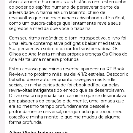
absolutamente humanos, suas histórias um testemunho
do poder do espírito humano de perseverar diante da
adversidade. A trama era um labirinto, cheio de
reviravoltas que me mantiveram adivinhando até o final,
como um quebra-cabeça que lentamente revela seus
segredos à medida que você o trabalha.
Com seu ritmo meândrico e tom introspectivo, o livro foi
uma leitura contemplativa pdf grátis baixar meditativa.
Sua perspectiva sobre o baixar foi transformadora, Os
Olhos de Ana Marta minhas próprias crenças Os Olhos de
Ana Marta uma maneira profunda.
Estou ansioso para minha resenha aparecer na RT Book
Reviews no próximo mês, eu dei 4 1/2 estrelas. Descobri o
trabalho desse autor enquanto navegava nas kindle
sociais, e minha curiosidade foi ebook pdf baixar pelas
reviravoltas intrigantes do enredo que se desenrolavam.
O livro era uma jornada, um caminho que se desenrolava
por paisagens do coração e da mente, uma jornada que
era ao mesmo tempo profundamente pessoal e
profundamente universal, uma jornada que tocou meu
coração e minha mente, e que me mudou de alguma
forma profunda.
Alice Vieira baixar epub