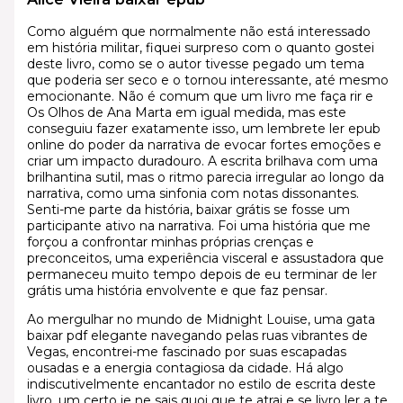
Como alguém que normalmente não está interessado
em história militar, fiquei surpreso com o quanto gostei
deste livro, como se o autor tivesse pegado um tema
que poderia ser seco e o tornou interessante, até mesmo
emocionante. Não é comum que um livro me faça rir e
Os Olhos de Ana Marta em igual medida, mas este
conseguiu fazer exatamente isso, um lembrete ler epub
online do poder da narrativa de evocar fortes emoções e
criar um impacto duradouro. A escrita brilhava com uma
brilhantina sutil, mas o ritmo parecia irregular ao longo da
narrativa, como uma sinfonia com notas dissonantes.
Senti-me parte da história, baixar grátis se fosse um
participante ativo na narrativa. Foi uma história que me
forçou a confrontar minhas próprias crenças e
preconceitos, uma experiência visceral e assustadora que
permaneceu muito tempo depois de eu terminar de ler
grátis uma história envolvente e que faz pensar.
Ao mergulhar no mundo de Midnight Louise, uma gata
baixar pdf elegante navegando pelas ruas vibrantes de
Vegas, encontrei-me fascinado por suas escapadas
ousadas e a energia contagiosa da cidade. Há algo
indiscutivelmente encantador no estilo de escrita deste
livro, um certo je ne sais quoi que te atrai e se livro ler a te