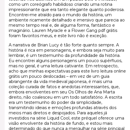
como um coreógrafo habilidoso criando uma rotina
impressionante que era tanto elegante quanto poderosa.
Encontrei-me atraído para o mundo da história, um
ambiente ricamente detalhado e imersivo que parecia ao
mesmo tempo real e, de alguma forma, fantástico e
imaginário. Lauren Myracle e a Flower Gang pdf grátis
foram favoritos meus, e este livro não é exceção.
A narrativa de Brian Lucy é tão forte quanto sempre. A
história é rica em personagens, e embora seja muito para
lembrar, é um testemunho da profundidade da história.
Eu encontrei alguns personagens um pouco supérfluos,
mas no geral, é uma leitura cativante. Em retrospecto,
acho que minhas expectativas para este livro leitura online
grátis um pouco deslocadas – em vez de um guia
abrangente da vida medieval japonesa, é mais uma
coleção curada de fatos e anedotas interessantes, que,
embora envolventes em seu Os Olhos de Ana Marta
direito, não coalesceu em um todo satisfatório. A escrita
era um testemunho do poder da simplicidade,
transmitindo ideias e emoções profundas através dos
meios mais diretos e despojados. Para aqueles já
investidos na série Liquid Cool, este préquel oferece uma
visão envolvente da história de fundo, e estou mais
determinado do que nunca a mergulhar na série principal