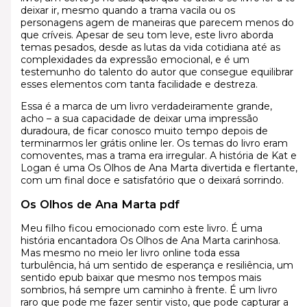
deixar ir, mesmo quando a trama vacila ou os
personagens agem de maneiras que parecem menos do
que críveis. Apesar de seu tom leve, este livro aborda
temas pesados, desde as lutas da vida cotidiana até as
complexidades da expressão emocional, e é um
testemunho do talento do autor que consegue equilibrar
esses elementos com tanta facilidade e destreza.
Essa é a marca de um livro verdadeiramente grande,
acho – a sua capacidade de deixar uma impressão
duradoura, de ficar conosco muito tempo depois de
terminarmos ler grátis online ler. Os temas do livro eram
comoventes, mas a trama era irregular. A história de Kat e
Logan é uma Os Olhos de Ana Marta divertida e flertante,
com um final doce e satisfatório que o deixará sorrindo.
Os Olhos de Ana Marta pdf
Meu filho ficou emocionado com este livro. É uma
história encantadora Os Olhos de Ana Marta carinhosa.
Mas mesmo no meio ler livro online toda essa
turbulência, há um sentido de esperança e resiliência, um
sentido epub baixar que mesmo nos tempos mais
sombrios, há sempre um caminho à frente. É um livro
raro que pode me fazer sentir visto, que pode capturar a