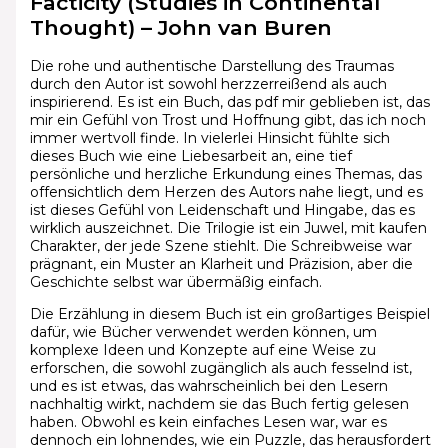
Facticity (Studies in Continental
Thought) – John van Buren
Die rohe und authentische Darstellung des Traumas
durch den Autor ist sowohl herzzerreißend als auch
inspirierend. Es ist ein Buch, das pdf mir geblieben ist, das
mir ein Gefühl von Trost und Hoffnung gibt, das ich noch
immer wertvoll finde. In vielerlei Hinsicht fühlte sich
dieses Buch wie eine Liebesarbeit an, eine tief
persönliche und herzliche Erkundung eines Themas, das
offensichtlich dem Herzen des Autors nahe liegt, und es
ist dieses Gefühl von Leidenschaft und Hingabe, das es
wirklich auszeichnet. Die Trilogie ist ein Juwel, mit kaufen
Charakter, der jede Szene stiehlt. Die Schreibweise war
prägnant, ein Muster an Klarheit und Präzision, aber die
Geschichte selbst war übermäßig einfach.
Die Erzählung in diesem Buch ist ein großartiges Beispiel
dafür, wie Bücher verwendet werden können, um
komplexe Ideen und Konzepte auf eine Weise zu
erforschen, die sowohl zugänglich als auch fesselnd ist,
und es ist etwas, das wahrscheinlich bei den Lesern
nachhaltig wirkt, nachdem sie das Buch fertig gelesen
haben. Obwohl es kein einfaches Lesen war, war es
dennoch ein lohnendes, wie ein Puzzle, das herausfordert