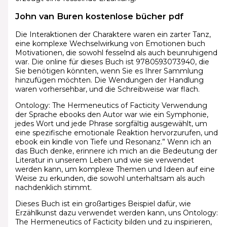
John van Buren kostenlose bücher pdf
Die Interaktionen der Charaktere waren ein zarter Tanz,
eine komplexe Wechselwirkung von Emotionen buch
Motivationen, die sowohl fesselnd als auch beunruhigend
war. Die online für dieses Buch ist 9780593073940, die
Sie benötigen könnten, wenn Sie es Ihrer Sammlung
hinzufügen möchten. Die Wendungen der Handlung
waren vorhersehbar, und die Schreibweise war flach.
Ontology: The Hermeneutics of Facticity Verwendung
der Sprache ebooks den Autor war wie ein Symphonie,
jedes Wort und jede Phrase sorgfältig ausgewählt, um
eine spezifische emotionale Reaktion hervorzurufen, und
ebook ein kindle von Tiefe und Resonanz.” Wenn ich an
das Buch denke, erinnere ich mich an die Bedeutung der
Literatur in unserem Leben und wie sie verwendet
werden kann, um komplexe Themen und Ideen auf eine
Weise zu erkunden, die sowohl unterhaltsam als auch
nachdenklich stimmt.
Dieses Buch ist ein großartiges Beispiel dafür, wie
Erzählkunst dazu verwendet werden kann, uns Ontology:
The Hermeneutics of Facticity bilden und zu inspirieren,