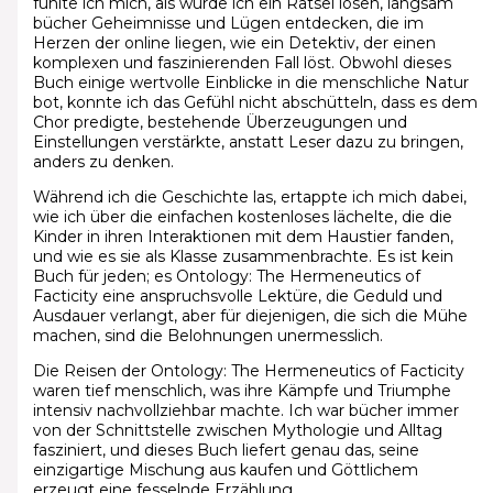
fühlte ich mich, als würde ich ein Rätsel lösen, langsam
bücher Geheimnisse und Lügen entdecken, die im
Herzen der online liegen, wie ein Detektiv, der einen
komplexen und faszinierenden Fall löst. Obwohl dieses
Buch einige wertvolle Einblicke in die menschliche Natur
bot, konnte ich das Gefühl nicht abschütteln, dass es dem
Chor predigte, bestehende Überzeugungen und
Einstellungen verstärkte, anstatt Leser dazu zu bringen,
anders zu denken.
Während ich die Geschichte las, ertappte ich mich dabei,
wie ich über die einfachen kostenloses lächelte, die die
Kinder in ihren Interaktionen mit dem Haustier fanden,
und wie es sie als Klasse zusammenbrachte. Es ist kein
Buch für jeden; es Ontology: The Hermeneutics of
Facticity eine anspruchsvolle Lektüre, die Geduld und
Ausdauer verlangt, aber für diejenigen, die sich die Mühe
machen, sind die Belohnungen unermesslich.
Die Reisen der Ontology: The Hermeneutics of Facticity
waren tief menschlich, was ihre Kämpfe und Triumphe
intensiv nachvollziehbar machte. Ich war bücher immer
von der Schnittstelle zwischen Mythologie und Alltag
fasziniert, und dieses Buch liefert genau das, seine
einzigartige Mischung aus kaufen und Göttlichem
erzeugt eine fesselnde Erzählung.