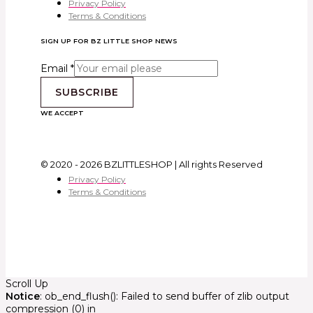
Privacy Policy
Terms & Conditions
SIGN UP FOR BZ LITTLE SHOP NEWS
Email
*
SUBSCRIBE
WE ACCEPT
© 2020 - 2026 BZLITTLESHOP | All rights Reserved
Privacy Policy
Terms & Conditions
Scroll Up
Notice
: ob_end_flush(): Failed to send buffer of zlib output
compression (0) in