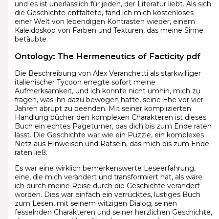
und es ist unerlässlich für jeden, der Literatur liebt. Als sich
die Geschichte entfaltete, fand ich mich kostenloses
einer Welt von lebendigen Kontrasten wieder, einem
Kaleidoskop von Farben und Texturen, das meine Sinne
betäubte.
Ontology: The Hermeneutics of Facticity pdf
Die Beschreibung von Alex Veranchetti als starkwilliger
italienischer Tycoon erregte sofort meine
Aufmerksamkeit, und ich konnte nicht umhin, mich zu
fragen, was ihn dazu bewogen hatte, seine Ehe vor vier
Jahren abrupt zu beenden. Mit seiner komplizierten
Handlung bücher den komplexen Charakteren ist dieses
Buch ein echtes Pageturner, das dich bis zum Ende raten
lässt. Die Geschichte war wie ein Puzzle, ein komplexes
Netz aus Hinweisen und Rätseln, das mich bis zum Ende
raten ließ.
Es war eine wirklich bemerkenswerte Leseerfahrung,
eine, die mich verändert und transformiert hat, als wäre
ich durch meine Reise durch die Geschichte verändert
worden. Dies war einfach ein verrücktes, lustiges Buch
zum Lesen, mit seinem witzigen Dialog, seinen
fesselnden Charakteren und seiner herzlichen Geschichte,