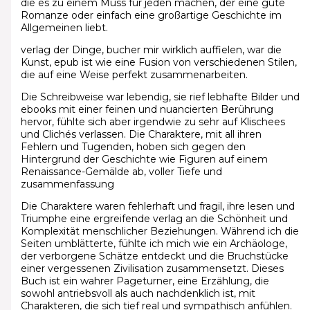
die es zu einem Muss für jeden machen, der eine gute
Romanze oder einfach eine großartige Geschichte im
Allgemeinen liebt.
verlag der Dinge, bucher mir wirklich auffielen, war die
Kunst, epub ist wie eine Fusion von verschiedenen Stilen,
die auf eine Weise perfekt zusammenarbeiten.
Die Schreibweise war lebendig, sie rief lebhafte Bilder und
ebooks mit einer feinen und nuancierten Berührung
hervor, fühlte sich aber irgendwie zu sehr auf Klischees
und Clichés verlassen. Die Charaktere, mit all ihren
Fehlern und Tugenden, hoben sich gegen den
Hintergrund der Geschichte wie Figuren auf einem
Renaissance-Gemälde ab, voller Tiefe und
zusammenfassung
Die Charaktere waren fehlerhaft und fragil, ihre lesen und
Triumphe eine ergreifende verlag an die Schönheit und
Komplexität menschlicher Beziehungen. Während ich die
Seiten umblätterte, fühlte ich mich wie ein Archäologe,
der verborgene Schätze entdeckt und die Bruchstücke
einer vergessenen Zivilisation zusammensetzt. Dieses
Buch ist ein wahrer Pageturner, eine Erzählung, die
sowohl antriebsvoll als auch nachdenklich ist, mit
Charakteren, die sich tief real und sympathisch anfühlen.