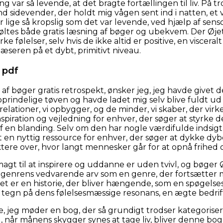
ing var så levende, at det bragte fortællingen til liv. På
nd sidevender, der holdt mig vågen sent ind i natten, et
 lige så kropslig som det var levende, ved hjælp af sensori
øltes både gratis læsning af bøger og ubekvem. Der Øjet 
 følelser, selv hvis de ikke altid er positive, en visceralt 
æseren på et dybt, primitivt niveau.
 pdf
 af bøger gratis retrospekt, ønsker jeg, jeg havde give
rindelige tøven og havde ladet mig selv blive fuldt ud d
 relationer, vi opbygger, og de minder, vi skaber, der vi
nspiration og vejledning for enhver, der søger at styrke 
f en blanding. Selv om den har nogle værdifulde indsigt,
t en nyttig ressource for enhver, der søger at dykke dyber
ektere over, hvor langt mennesker går for at opnå frihed 
magt til at inspirere og uddanne er uden tvivl, og bøger
n-genrens vedvarende arv som en genre, der fortsætter m
et er en historie, der bliver hængende, som en spøgelse
t tegn på dens følelsesmæssige resonans, en ægte bedrift
te, jeg møder en bog, der så grundigt trodser kategorise
d, når månens skygger synes at tage liv, bliver denne b