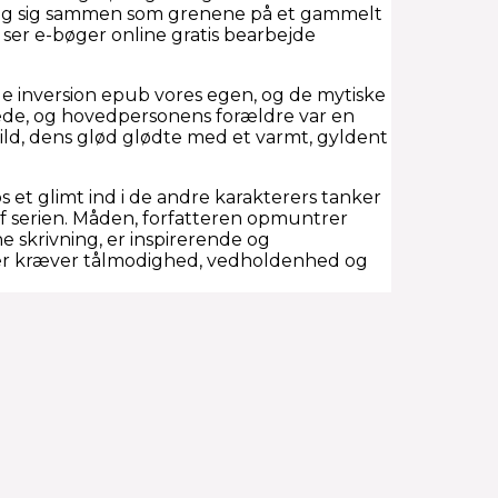
ning sig sammen som grenene på et gammelt
r ser e-bøger online gratis bearbejde
de inversion epub vores egen, og de mytiske
lede, og hovedpersonens forældre var en
ild, dens glød glødte med et varmt, gyldent
os et glimt ind i de andre karakterers tanker
 af serien. Måden, forfatteren opmuntrer
ne skrivning, er inspirerende og
 der kræver tålmodighed, vedholdenhed og