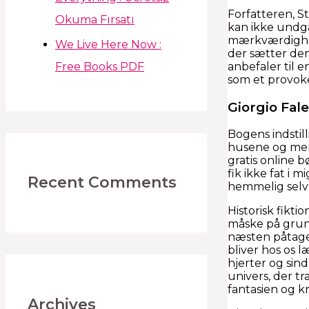
Forfatteren, S
Okuma Fırsatı
kan ikke undgå
mærkværdighede
We Live Here Now :
der sætter den
Free Books PDF
anbefaler til 
som et provoker
Giorgio Fal
Bogens indstill
husene og menn
gratis online 
fik ikke fat i
Recent Comments
hemmelig selvb
Historisk fikti
måske på grund
næsten påtagel
bliver hos os l
hjerter og sind
univers, der t
fantasien og kr
Archives