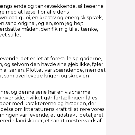
r fængslende og tankevækkende, så læserne
ge med at læse. For alle dens
wnload quoi, en kreativ og energisk spræk,
n sand original, og en, som jeg højt
ærdsatte måden, den fik mig til at tænke,
t stillet.
evende, det er let at forestille sig gaderne,
 og selvom den havde sine øjeblikke, føler
ten af serien. Plottet var spændende, men det
er, som overlevede krigen og skrev en
enre, og denne serie har en vis charme,
ver side, hvilket gør fortællingen føles
skaber med karaktererne og historien, der
delse om litteraturens kraft til at røre vores
gningen var levende, et udstrakt, detaljeret
ljerede landskaber, et sandt mesterværk af