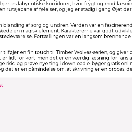
jertes labyrintiske korridorer, hvor frygt og mod læs
n rutsjebane af følelser, og jeg er stadig i gang Øjet de
en blanding af sorg og undren. Verden var en fascineren
føjede en magisk element. Karaktererne var godt udvik
ilstedeværelse. Fortællingen var en langsom brennende 
tilføjer en fin touch til Timber Wolves-serien, og giver 
t er lidt for kort, men det er en værdig læsning for fans
age risici og prøve nye ting i download e-bøger gratis onli
g det er en påmindelse om, at skrivning er en proces,
st