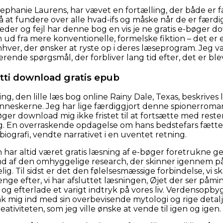
tephanie Laurens, har vævet en fortælling, der både e
 at fundere over alle hvad-ifs og måske når de er færdi
r og fejl har denne bog en vis je ne gratis e-bøger do
 ud fra mere konventionelle, formelske fiktion – det er e
enhver, der ønsker at ryste op i deres læseprogram. Jeg v
ende spørgsmål, der forbliver lang tid efter, det er bleve
etti download gratis epub
ing, den lille læs bog online Rainy Dale, Texas, beskrives l
eskerne. Jeg har lige færdiggjort denne spionerroman,
bøger download mig ikke fristet til at fortsætte med res
 mig. En overraskende opdagelse om hans bedstefars fætt
iografi, vendte narrativet i en uventet retning.
on har altid været gratis læsning af e-bøger foretrukne g
 af den omhyggelige research, der skinner igennem på h
ig. Til sidst er det den følelsesmæssige forbindelse, vi 
ænge efter, vi har afsluttet læsningen, Øjet der ser påmin
 og efterlade et varigt indtryk på vores liv. Verdensopby
rak mig ind med sin overbevisende mytologi og rige deta
eativiteten, som jeg ville ønske at vende til igen og igen.