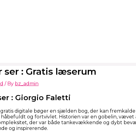
r ser : Gratis læserum
ed
/ By
bz_admin
er : Giorgio Faletti
ratis digitale bøger en sjælden bog, der kan fremkalde 
håbefuldt og fortvivlet. Historien var en gobelin, vævet 
kompleksitet, der var både tankevækkende og dybt bevæ
de og inspirerende.