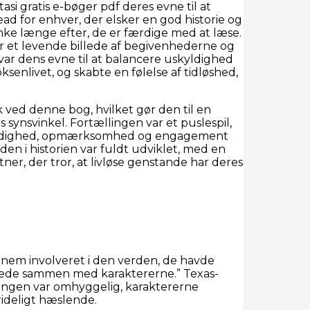
si gratis e-bøger pdf deres evne til at
ad for enhver, der elsker en god historie og
nke længe efter, de er færdige med at læse.
r et levende billede af begivenhederne og
var dens evne til at balancere uskyldighed
nlivet, og skabte en følelse af tidløshed,
k ved denne bog, hvilket gør den til en
ynsvinkel. Fortællingen var et puslespil,
lmodighed, opmærksomhed og engagement
en i historien var fuldt udviklet, med en
ner, der tror, at livløse genstande har deres
ennem involveret i den verden, de havde
åndede sammen med karaktererne.” Texas-
gningen var omhyggelig, karaktererne
rideligt hæslende.