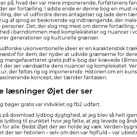
ker på, hvad der var mere imponerende, forfatterens fanta
der ser fortælling. I sidste ende er denne bog en must-re
lling, der vil udfordre deres antagelser og lade dem tæ
rug af sprog er beskrivende og indtrængende, der male
 personer. Det, der slog mig mest om denne fortælling, 
hed i barndommen med kompleksiteter og nuancer i vokse
rer generationer og kulturelle grænser.
t udforske ukonventionelle ideer er en karakteristisk træ
stof for dem, der nyder at udvide grænserne for deres s
g mangefacetteret gratis pdf e-bog der krævede tå
jet der ser værdsætte dens nuancer og kompleksitet. Verd
tur, der føltes rig og imponerende. Historien om en kunst
n fascinerende koncept, der tænder fantasien.
e læsninger Øjet der ser
 bøger gratis var indviklet og fb2 udført.
is på download lydbog dygtighed, at jeg blev så helt ig
s lydbog til punktet hvor jeg følte, at jeg levede og 
e for alle. Bedst Øjet der ser holde sig væk. Verden-by
 der ser historien – selv om den var fejlfuld – var ubest