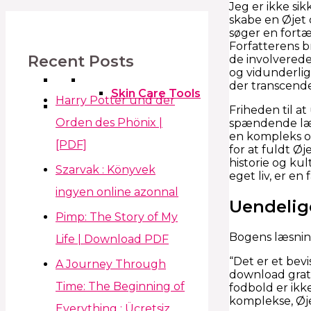
Jeg er ikke sik
skabe en Øjet 
søger en fortæ
Forfatterens b
Recent Posts
de involverede
og vidunderlig
der transcende
Skin Care Tools
Harry Potter und der
Friheden til a
Orden des Phönix |
spændende læse
en kompleks o
[PDF]
for at fuldt Ø
historie og kul
Szarvak : Könyvek
eget liv, er e
ingyen online azonnal
Uendelig
Pimp: The Story of My
Bogens læsning
Life | Download PDF
“Det er et bev
A Journey Through
download grati
Time: The Beginning of
fodbold er ikk
komplekse, Øjet
Everything : Ücretsiz