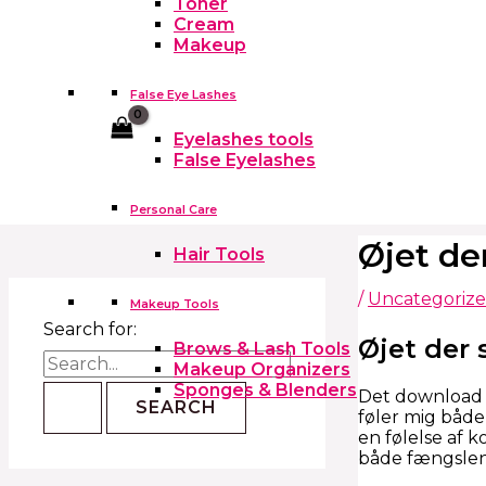
Toner
Cream
Makeup
False Eye Lashes
Cart
Eyelashes tools
False Eyelashes
Personal Care
Øjet de
Hair Tools
/
Uncategoriz
Makeup Tools
Search for:
Øjet der s
Brows & Lash Tools
Makeup Organizers
Sponges & Blenders
Det download g
føler mig både 
en følelse af 
både fængslen