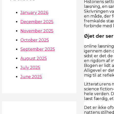
Historiens sett
læsning, en sa
Skrivningen var
January 2026
en måde, der f
fremkalde stærke
December 2025
forbinde med l
November 2025
Øjet der ser
October 2025
online læsning
September 2025
igennem den op
sidst er det de
August 2025
en rigdom af i
Bogen er lidt a
July 2025
Alligevel er de
mig til at refl
June 2025
Litteraturens 
science fictio
hele verden. D
læst færdig, e
Det er ikke of
nattens stilhe