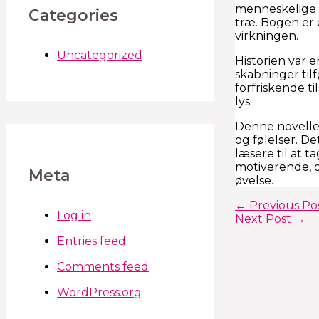
menneskelige h
Categories
træ. Bogen er e
virkningen.
Uncategorized
Historien var 
skabninger til
forfriskende t
lys.
Denne noveller 
og følelser. De
læsere til at t
motiverende, o
Meta
øvelse.
←
Previous Po
Log in
Next Post
→
Entries feed
Comments feed
WordPress.org