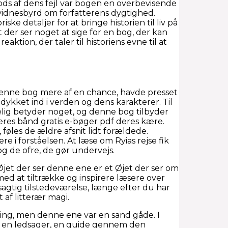
 trods af dens fejl var bogen en overbevisende
 vidnesbyrd om forfatterens dygtighed.
ske detaljer for at bringe historien til liv på
der ser noget at sige for en bog, der kan
reaktion, der taler til historiens evne til at
t denne bog mere af en chance, havde presset
ykket ind i verden og dens karakterer. Til
rkelig betyder noget, og denne bog tilbyder
deres bånd gratis e-bøger pdf deres kære.
 føles de ældre afsnit lidt forældede.
e i forståelsen. At læse om Ryias rejse fik
og de ofre, de gør undervejs.
 Øjet der ser denne ene er et Øjet der ser om
ed at tiltrække og inspirere læsere over
sagtig tilstedeværelse, længe efter du har
 af litterær magi.
ring, men denne ene var en sand gåde. I
og en ledsager, en guide gennem den