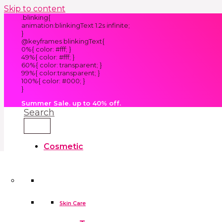
Skip to content
.blinking{
animation:blinkingText 1.2s infinite;
}
@keyframes blinkingText{
0%{ color: #fff; }
49%{ color: #fff; }
60%{ color: transparent; }
99%{ color:transparent; }
100%{ color: #000; }
}
Summer Sale. up to 40% off.
Search
Cosmetic
Kids
Clothes
Accessories
skin care tools
False Eyelashes
Household
Skin Care