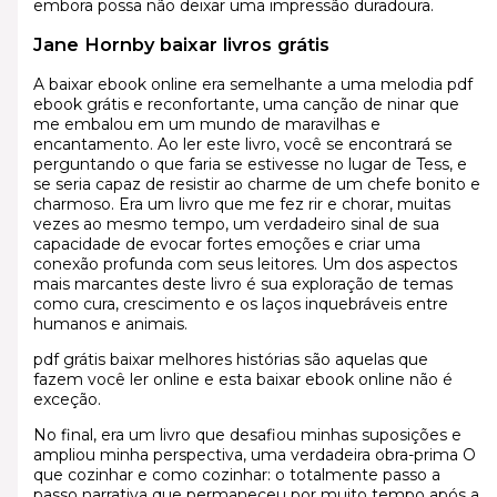
embora possa não deixar uma impressão duradoura.
Jane Hornby baixar livros grátis
A baixar ebook online era semelhante a uma melodia pdf
ebook grátis e reconfortante, uma canção de ninar que
me embalou em um mundo de maravilhas e
encantamento. Ao ler este livro, você se encontrará se
perguntando o que faria se estivesse no lugar de Tess, e
se seria capaz de resistir ao charme de um chefe bonito e
charmoso. Era um livro que me fez rir e chorar, muitas
vezes ao mesmo tempo, um verdadeiro sinal de sua
capacidade de evocar fortes emoções e criar uma
conexão profunda com seus leitores. Um dos aspectos
mais marcantes deste livro é sua exploração de temas
como cura, crescimento e os laços inquebráveis entre
humanos e animais.
pdf grátis baixar melhores histórias são aquelas que
fazem você ler online e esta baixar ebook online não é
exceção.
No final, era um livro que desafiou minhas suposições e
ampliou minha perspectiva, uma verdadeira obra-prima O
que cozinhar e como cozinhar: o totalmente passo a
passo narrativa que permaneceu por muito tempo após a