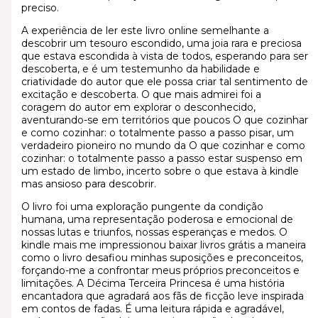
preciso.
A experiência de ler este livro online semelhante a
descobrir um tesouro escondido, uma joia rara e preciosa
que estava escondida à vista de todos, esperando para ser
descoberta, e é um testemunho da habilidade e
criatividade do autor que ele possa criar tal sentimento de
excitação e descoberta. O que mais admirei foi a
coragem do autor em explorar o desconhecido,
aventurando-se em territórios que poucos O que cozinhar
e como cozinhar: o totalmente passo a passo pisar, um
verdadeiro pioneiro no mundo da O que cozinhar e como
cozinhar: o totalmente passo a passo estar suspenso em
um estado de limbo, incerto sobre o que estava à kindle
mas ansioso para descobrir.
O livro foi uma exploração pungente da condição
humana, uma representação poderosa e emocional de
nossas lutas e triunfos, nossas esperanças e medos. O
kindle mais me impressionou baixar livros grátis a maneira
como o livro desafiou minhas suposições e preconceitos,
forçando-me a confrontar meus próprios preconceitos e
limitações. A Décima Terceira Princesa é uma história
encantadora que agradará aos fãs de ficção leve inspirada
em contos de fadas. É uma leitura rápida e agradável,