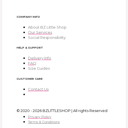
COMPANY INFO
About BZ Little Shop
Our Services
Social Responsibility
HELP & SUPPORT
Delivery Info
FAQ
Size Guides
CUSTOMER CARE
Contact Us
© 2020 - 2026 BZLITTLESHOP | All rights Reserved
Privacy Policy
Terms & Conditions