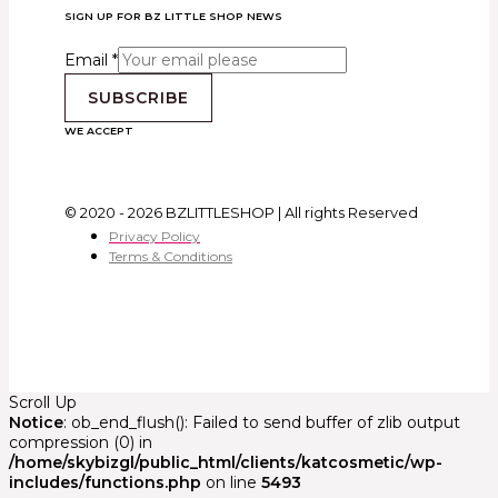
SIGN UP FOR BZ LITTLE SHOP NEWS
Email
*
SUBSCRIBE
WE ACCEPT
© 2020 - 2026 BZLITTLESHOP | All rights Reserved
Privacy Policy
Terms & Conditions
Scroll Up
Notice
: ob_end_flush(): Failed to send buffer of zlib output
compression (0) in
/home/skybizgl/public_html/clients/katcosmetic/wp-
includes/functions.php
on line
5493