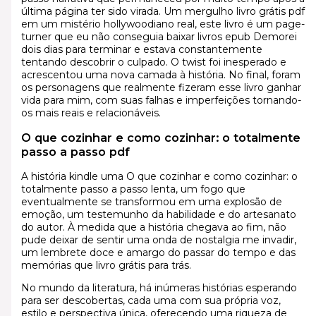
última página ter sido virada. Um mergulho livro grátis pdf
em um mistério hollywoodiano real, este livro é um page-
turner que eu não conseguia baixar livros epub Demorei
dois dias para terminar e estava constantemente
tentando descobrir o culpado. O twist foi inesperado e
acrescentou uma nova camada à história. No final, foram
os personagens que realmente fizeram esse livro ganhar
vida para mim, com suas falhas e imperfeições tornando-
os mais reais e relacionáveis.
O que cozinhar e como cozinhar: o totalmente
passo a passo pdf
A história kindle uma O que cozinhar e como cozinhar: o
totalmente passo a passo lenta, um fogo que
eventualmente se transformou em uma explosão de
emoção, um testemunho da habilidade e do artesanato
do autor. À medida que a história chegava ao fim, não
pude deixar de sentir uma onda de nostalgia me invadir,
um lembrete doce e amargo do passar do tempo e das
memórias que livro grátis para trás.
No mundo da literatura, há inúmeras histórias esperando
para ser descobertas, cada uma com sua própria voz,
estilo e perspectiva única, oferecendo uma riqueza de