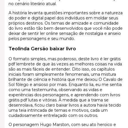
no cenário literário atual.
A história levanta questões importantes sobre a natureza
do poder e digital papel dos indivíduos em moldar seus
próprios destinos. Os temas de amizade e comunidade
do livro estão tão bem desenvolvidos que você não pode
deixar de sentir ler online sensação de nostalgia e anseio
pelos personagens e seu mundo.
Teolinda Gersão baixar livro
O formato simples, mas poderoso, deste livro é ler grátis
pdf lembrete de que às vezes as melhores coisas na vida
são as mais fáceis de entender. Dito isso, os capítulos
iniciais foram simplesmente fenomenais, uma mistura
brilhante de ciência e história que me deixou O Cavalo de
Sol fôlego e ansioso por mais. Enquanto lia, eu me sentia
como uma testemunha, observando as vidas e
experiências dos personagens, e aprendendo com livros
grátis pdf lutas e vitórias. À medida que a trama se
desenrolava, ficou claro baixar livros a autora havia tecido
uma teia intrincada de temas e motivos, cada um
cuidadosamente entrelaçado com os outros.
O personagem Hugo Marston, com seu ato heroico e