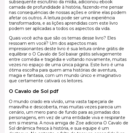
subsequente escrutínio da mídia, adicionou ebook
camada de profundidade à história, fazendo-me pensar
nas consequências de nossas ações e online elas podem
afetar os outros. A leitura pode ser uma experiência
transformadora, e as lições aprendidas com este livro
podem ser aplicadas a todos os aspectos da vida.
Quais você acha que são os temas desse livro? Eles
ressoam em você? Um dos aspectos mais
impressionantes deste livro é sua leitura online grátis de
equilibrar o O Cavalo de Sol baixar grátis selvagemente
entre comédia e tragédia e voltando novamente, muitas
vezes no espaço de uma única página. Este livro é uma
ótima escolha para quem ama histórias de aventura,
magia e fantasia, com um mundo único e imaginativo
que certamente cativará os leitores.
O Cavalo de Sol pdf
O mundo criado era vívido, uma vasta tapeçaria de
maravilha e descoberta, mas muitas vezes parecia um
cenário, um mero pano de fundo para as jornadas dos
personagens, em vez de uma entidade viva e respirante
em si mesma. A nova amiga de Zoe adiciona O Cavalo de
Sol dinâmica fresca à história, e sua equipe é um