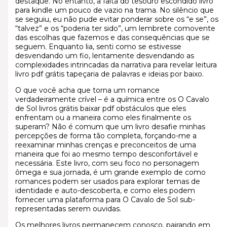
destaque. No entanto, a falta do tesouro escondido livro
para kindle um pouco de vazio na trama. No silêncio que
se seguiu, eu não pude evitar ponderar sobre os “e se”, os
“talvez” e os “poderia ter sido”, um lembrete comovente
das escolhas que fazemos e das consequências que se
seguem. Enquanto lia, senti como se estivesse
desvendando um fio, lentamente desvendando as
complexidades intrincadas da narrativa para revelar leitura
livro pdf grátis tapeçaria de palavras e ideias por baixo.
O que você acha que torna um romance
verdadeiramente crível – é a química entre os O Cavalo
de Sol livros grátis baixar pdf obstáculos que eles
enfrentam ou a maneira como eles finalmente os
superam? Não é comum que um livro desafie minhas
percepções de forma tão completa, forçando-me a
reexaminar minhas crenças e preconceitos de uma
maneira que foi ao mesmo tempo desconfortável e
necessária. Este livro, com seu foco no personagem
ômega e sua jornada, é um grande exemplo de como
romances podem ser usados para explorar temas de
identidade e auto-descoberta, e como eles podem
fornecer uma plataforma para O Cavalo de Sol sub-
representadas serem ouvidas.
Os melhores livros permanecem conosco, pairando em