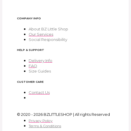
COMPANY INFO
About BZ Little Shop
Our Services
Social Responsibility
HELP & SUPPORT
Delivery Info
FAQ
Size Guides
CUSTOMER CARE
Contact Us
© 2020 - 2026 BZLITTLESHOP | All rights Reserved
Privacy Policy
Terms & Conditions