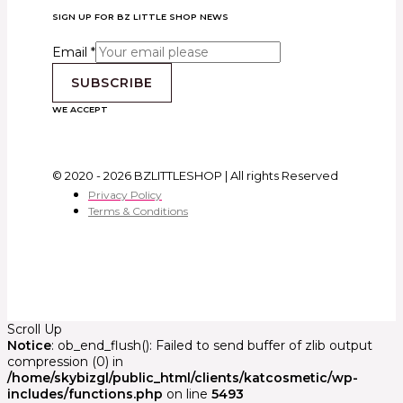
SIGN UP FOR BZ LITTLE SHOP NEWS
Email
*
SUBSCRIBE
WE ACCEPT
© 2020 - 2026 BZLITTLESHOP | All rights Reserved
Privacy Policy
Terms & Conditions
Scroll Up
Notice
: ob_end_flush(): Failed to send buffer of zlib output
compression (0) in
/home/skybizgl/public_html/clients/katcosmetic/wp-
includes/functions.php
on line
5493