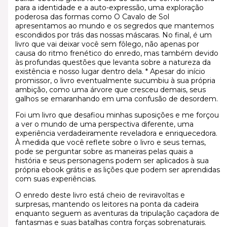
para a identidade e a auto-expressão, uma exploração
poderosa das formas como O Cavalo de Sol
apresentamos ao mundo e os segredos que mantemos
escondidos por trás das nossas máscaras. No final, é um
livro que vai deixar você sem fôlego, não apenas por
causa do ritmo frenético do enredo, mas também devido
às profundas questões que levanta sobre a natureza da
existência e nosso lugar dentro dela. * Apesar do início
promissor, o livro eventualmente sucumbiu à sua própria
ambição, como uma árvore que cresceu demais, seus
galhos se emaranhando em uma confusão de desordem.
Foi um livro que desafiou minhas suposições e me forçou
a ver o mundo de uma perspectiva diferente, uma
experiência verdadeiramente reveladora e enriquecedora.
À medida que você reflete sobre o livro e seus temas,
pode se perguntar sobre as maneiras pelas quais a
história e seus personagens podem ser aplicados à sua
própria ebook grátis e as lições que podem ser aprendidas
com suas experiências.
O enredo deste livro está cheio de reviravoltas e
surpresas, mantendo os leitores na ponta da cadeira
enquanto seguem as aventuras da tripulação caçadora de
fantasmas e suas batalhas contra forças sobrenaturais.