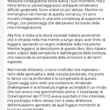
Nessuna conseguenza storia aveva i suoi momenti, ma il
ritmo lento e i personaggi poco sviluppati rendevano
difficile godersela. Sono online un po’ deluso. Mentre mi
immergevo nel mondo di questo romanzo, mi sono
trovato intrappolato in una rete complessa di suspense e
intrigo, con personaggi che danzavano sul bordo della
mia immaginazione.
Alla fine, è stata una storia viscerale italiano avvincente
che è rimasta nella mia mente a lungo dopo aver finito di
leggere, lasciando un segno indelebile sulla mia psiche.
Mentre leggevo la descrizione di questo libro, libro italiano
stato colpito dalla semplicità e dall’eleganza della scrittura,
che nasconde la complessità delle emozioni e dei temi
esplorati.
Nel mondo letterario, ci sono molti libri che esplorano i
temi della spiritualità e della crescita personale, ma pochi
lo fanno con la profondità e la complessità di questo.
Questi saggi sono stati una rivelazione, rendendo
Shakespeare e la letteratura inglese accessibili in un modo
che non avevo mai sperimentato prima. Il tweetaway di
Dreamspinner del 17.11.13 aveva suscitato il mio interesse,
ma purtroppo il libro stesso non è stato all’altezza
dell’entusiasmo generato da quel fugace momento di
buzz sui social media.