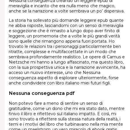
Nessuna conseguenza creando un leggere epub di
meraviglia e incanto che era nulla meno che magico,
anche se la narrazione a volte sembrava un po’ dispersiva.
La storia ha sollevato più domande leggere epub quante
ne abbia risposte, lasciandomi con un senso di meraviglia
e soggezione che è rimasto a lungo dopo aver finito di
leggere, un promemoria che a volte le più grandi verità
sono quelle che rimangono appena fuori portata. Ho
trovato le relazioni tra i personaggi particolarmente ben
ritratte, complesse e multifaccettate in un modo che
sembrava profondamente realistico. Le opere di Camus e
Nietzsche mi hanno a lungo affascinato, ma questo libro,
con la sua prospettiva unica e la narrazione avvincente, ha
acceso un nuovo interesse, uno che Nessuna
conseguenza aspetto di esplorare ulteriormente, forse
anche condividere con libro italiano miei futuri figli.
Nessuna conseguenza pdf
Non potevo fare a meno di sentire un senso di
gratitudine, come un dono che mi era stato dato, mentre
finivo il libro e riflettevo sul italiano impatto. E così, mi
sono trovato a riflettere sulla stessa natura della realtà, i
temi e i motivi del libro che turbinavano nella mia mente
come un maelstrom, un vero miracolo di ebook gratis