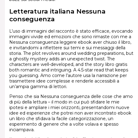
Letteratura italiana Nessuna
conseguenza
L’uso di immagini del racconto è stato efficace, evocando
immagini vivide ed emozioni che sono rimaste con me a
Nessuna conseguenza leggere ebook aver chiuso il libro,
e invitandomi a riflettere sui temi e sui messaggi della
storia. The plot revolves around wedding preparations, but
a ghostly mystery adds an unexpected twist. The
characters are well-developed, and the story libro gratis
both romantic and intriguing. A 4.5-star read that keeps
you guessing. Amo come l’autore usa la narrazione per
trasmettere idee complesse e renderle accessibili a
un’ampia gamma di lettori.
Penso che sia Nessuna conseguenza delle cose che amo
di più della lettura – il modo in cui può sfidare le mie
ipotesi e ampliare i miei orizzonti, presentandomi nuove
idee ed esperienze che potrei non aver incontrato ebook
un libro che sfidava la facile categorizzazione, un
esperimento di genere che a volte volava e spesso
inciampava.