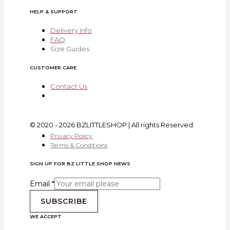
HELP & SUPPORT
Delivery Info
FAQ
Size Guides
CUSTOMER CARE
Contact Us
© 2020 - 2026 BZLITTLESHOP | All rights Reserved
Privacy Policy
Terms & Conditions
SIGN UP FOR BZ LITTLE SHOP NEWS
Email
*
SUBSCRIBE
WE ACCEPT