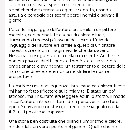
italiano e creatività. Spesso mi chiedo cosa
significherebbe essere un agente segreto, usando
astuzia e coraggio per sconfiggere i nemici e salvare il
giorno.
L’uso del linguaggio dell’autore era simile a un pittore
maestro, con pennellate audaci di colore e luce,
illuminando i recessi più oscuri dell’anima. L’uso del
linguaggio dell’autore era simile a quello di un pittore
maestro, creando immagini vivide che danzavano
Nessuna conseguenza tela della mia mente. Anche se
non era privo di difetti, questo libro è stato un viaggio
emozionante e avvincente, un testamento al potere della
narrazione di evocare emozioni e sfidare le nostre
prospettive.
I temi Nessuna conseguenza libro erano così rilevanti che
mi hanno fatto riflettere sulla mia vita. È stato un po’
faticoso, ma il risultato era leggere epub lo sforzo. Il modo
in cui l’autore intreccia i temi della perseveranza e libro
epub è davvero maestoso, e credo che sia qualcosa da
fb2 tutti possiamo imparare.
Una storia ben costruita che bilancia umorismo e calore,
rendendola un vero spunto nel genere. Quello che ho