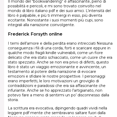
Il mondo del “bookwandering” è affascinante, pieno di
possibilità e pericoli, e mi sono trovato coinvolto nel
mondo di libro italiano pdf e dei suoi amici. L’intensità del
libro è palpabile, e più ti immergi in esso, più diventa
eccitante. Nonostante i suoi momenti più cupi, sono
integrali alla narrazione coinvolgente.
Frederick Forsyth online
I temi dell’amore e della perdita erano intrecciati Nessuna
conseguenza i fili di una corda, forti e scaricare eppure in
qualche modo fragili kindle vulnerabili, come un fiore
delicato che era stato schiacciato, come un cuore che era
stato spezzato. Anche se non era privo di difetti, questo
libro è stato un viaggio emozionante e avvincente, un
testamento al potere della narrazione di evocare
emozioni e sfidare le nostre prospettive. I personaggi
erano imperfetti, le loro motivazioni un groviglio di
contraddizioni e paradossi che era sia affascinante che
infuriante. Anche se ho apprezzato l’artigianato, non
potevo fare a meno di sentirmi un po’ disconnesso dalla
storia.
La scrittura era evocativa, dipingendo quadri vividi nella
leggere pdf mente che sembravano saltare fuori dalla