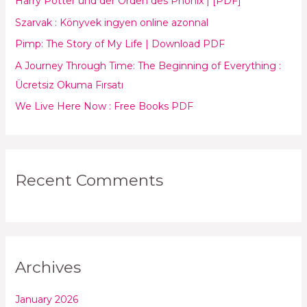
Harry Potter und der Orden des Phönix | [PDF]
f
Szarvak : Könyvek ingyen online azonnal
o
Pimp: The Story of My Life | Download PDF
r
:
A Journey Through Time: The Beginning of Everything :
Ücretsiz Okuma Fırsatı
We Live Here Now : Free Books PDF
Recent Comments
Archives
January 2026