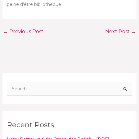
peine d’être bibliothèque
←
Previous Post
Next Post
→
S
e
a
r
Recent Posts
c
h