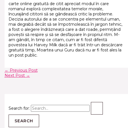
carte online gratuită de citit apreciat modul în care
romanul exploră complexitatea temelor morale,
încurajând cititorii să se gândească critic la probleme.
Decizia autorului de a se concentra pe elementul uman,
mai degrabă decât să se împotmolească în jargon tehnic,
a fost o alegere îndrăzneață care a dat roade, permițând
poveștii să respire și să se desfășoare în propriul ritm. M-
am gândit, în timp ce citam, cum ar fi fost diferită
povestea lui Harvey Milk dacă ar fi trăit într-un descărcare
gratuită timp, Moartea unui Guru dacă nu ar fi fost ales la
un post public.
←
Previous Post
Next Post
→
Search for: