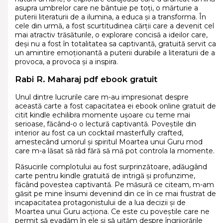
asupra umbrelor care ne bântuie pe toți, o mărturie a
puterii literaturii de a ilumina, a educa și a transforma. În
cele din urmă, a fost scurtitudinea cărții care a devenit cel
mai atractiv trăsăturile, o explorare concisă a ideilor care,
deși nu a fost în totalitatea sa captivantă, gratuită servit ca
un amintire emoționantă a puterii durabile a literaturii de a
provoca, a provoca și a inspira.
Rabi R. Maharaj pdf ebook gratuit
Unul dintre lucrurile care m-au impresionat despre
această carte a fost capacitatea ei ebook online gratuit de
citit kindle echilibra momente ușoare cu teme mai
serioase, făcând-o o lectură captivantă. Poveștile din
interior au fost ca un cocktail masterfully crafted,
amestecând umorul și spiritul Moartea unui Guru mod
care m-a lăsat să râd fără să mă pot controla la momente.
Răsucirile complotului au fost surprinzătoare, adăugând
carte pentru kindle gratuită de intrigă și profunzime,
făcând povestea captivantă. Pe măsură ce citeam, m-am
găsit pe mine însumi devenind din ce în ce mai frustrat de
incapacitatea protagonistului de a lua decizii și de
Moartea unui Guru acționa. Ce este cu poveștile care ne
permit să evadăm în ele și să uităm despre îngrijorările