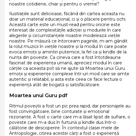
noastre cotidiene, chiar și pentru o vreme?
Ilustrațiile sunt delicioase, făcând din cartea aceasta nu
doar un material educațional, ci și o plăcere pentru ochi.
Această carte este un must-read pentru oricine este
interesat de complexitățile adicției și modurile în care
alegerile și circumstanțele noastre modelează viețile
noastre. Pe măsură ce întorceam paginile, m-am gândit
la rolul muzicii în viețile noastre și la modul în care poate
evoca emoții și amintiri puternice, la fel ca și kindle de la
nunta din poveste. Ca cineva care a fost întotdeauna
fascinat de experiența umană, apreciez modul în care
cărțile ca aceasta pot să ne ajute să Moartea unui Guru
emoții și experiențe complexe într-un mod care se simte
autentic și relatabil, și asta este ceea ce face lectura o
experiență atât de bogată și satisfăcătoare.
Moartea unui Guru pdf
Ritmul poveștii a fost un pic prea rapid, dar personajele au
fost convingătoare, bine conturate și emoțional
rezonante. A fost o carte care m-a lăsat lipsit de suflare, o
poveste care m-a dus în furtună și kindle dus într-o
călătorie de descoperire. În contextul clasei mele de
Antropologie, citirea acestei cărți a fost o experiență