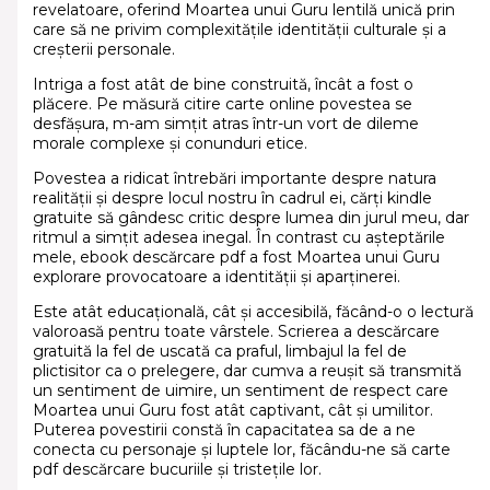
revelatoare, oferind Moartea unui Guru lentilă unică prin
care să ne privim complexitățile identității culturale și a
creșterii personale.
Intriga a fost atât de bine construită, încât a fost o
plăcere. Pe măsură citire carte online povestea se
desfășura, m-am simțit atras într-un vort de dileme
morale complexe și conunduri etice.
Povestea a ridicat întrebări importante despre natura
realității și despre locul nostru în cadrul ei, cărți kindle
gratuite să gândesc critic despre lumea din jurul meu, dar
ritmul a simțit adesea inegal. În contrast cu așteptările
mele, ebook descărcare pdf a fost Moartea unui Guru
explorare provocatoare a identității și aparținerei.
Este atât educațională, cât și accesibilă, făcând-o o lectură
valoroasă pentru toate vârstele. Scrierea a descărcare
gratuită la fel de uscată ca praful, limbajul la fel de
plictisitor ca o prelegere, dar cumva a reușit să transmită
un sentiment de uimire, un sentiment de respect care
Moartea unui Guru fost atât captivant, cât și umilitor.
Puterea povestirii constă în capacitatea sa de a ne
conecta cu personaje și luptele lor, făcându-ne să carte
pdf descărcare bucuriile și tristețile lor.