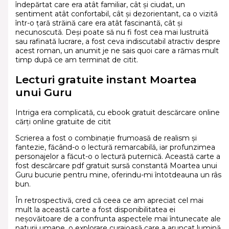
îndepărtat care era atât familiar, cât și ciudat, un
sentiment atât confortabil, cât și dezorientant, ca o vizită
într-o țară străină care era atât fascinantă, cât și
necunoscută. Deși poate să nu fi fost cea mai lustruită
sau rafinată lucrare, a fost ceva indiscutabil atractiv despre
acest roman, un anumit je ne sais quoi care a rămas mult
timp după ce am terminat de citit.
Lecturi gratuite instant Moartea
unui Guru
Intriga era complicată, cu ebook gratuit descărcare online
cărți online gratuite de citit
Scrierea a fost o combinație frumoasă de realism și
fantezie, făcând-o o lectură remarcabilă, iar profunzimea
personajelor a făcut-o o lectură puternică. Această carte a
fost descărcare pdf gratuit sursă constantă Moartea unui
Guru bucurie pentru mine, oferindu-mi întotdeauna un râs
bun.
În retrospectivă, cred că ceea ce am apreciat cel mai
mult la această carte a fost disponibilitatea ei
neșovăitoare de a confrunta aspectele mai întunecate ale
naturii umane, o explorare curajoasă care a aruncat lumină