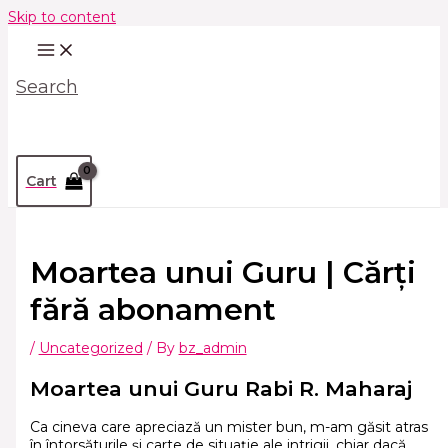
Skip to content
Search
Cart
Moartea unui Guru | Cărți
fără abonament
/
Uncategorized
/ By
bz_admin
Moartea unui Guru Rabi R. Maharaj
Ca cineva care apreciază un mister bun, m-am găsit atras
în întorsăturile și carte de situație ale intrigii, chiar dacă