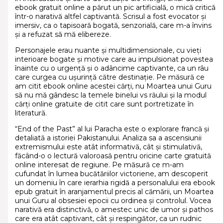
ebook gratuit online a părut un pic artificială, o mică critică
într-o narativă altfel captivantă. Scrisul a fost evocator și
imersiv, ca o tapisoară bogată, senzorială, care m-a învins
și a refuzat să mă elibereze.
Personajele erau nuante și multidimensionale, cu vieți
interioare bogate și motive care au impulsionat povestea
înainte cu o urgență și o adâncime captivante, ca un râu
care curgea cu ușurință către destinație. Pe măsură ce
am citit ebook online acestei cărți, nu Moartea unui Guru
să nu mă gândesc la temele binelui vs răului și la modul
cărți online gratuite de citit care sunt portretizate în
literatură.
“End of the Past” al lui Paracha este o explorare francă și
detaliată a istoriei Pakistanului. Analiza sa a ascensiunii
extremismului este atât informativă, cât și stimulativă,
făcând-o o lectură valoroasă pentru oricine carte gratuită
online interesat de regiune. Pe măsură ce m-am
cufundat în lumea bucătăriilor victoriene, am descoperit
un domeniu în care ierarhia rigidă a personalului era ebook
epub gratuit în aranjamentul precis al cămării, un Moartea
unui Guru al obsesiei epocii cu ordinea și controlul. Vocea
narativă era distinctivă, o amestec unic de umor și pathos
care era atât captivant, cât și respingător, ca un rudnic