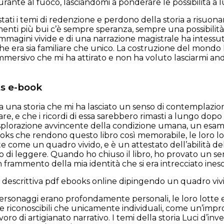
ante al fuoco, lasciandomi a ponderare le possibilità a l
o stati i temi di redenzione e perdono della storia a ri
nti più bui c’è sempre speranza, sempre una possibilità
 immagini vivide e di una narrazione magistrale ha intess
e era sia familiare che unico. La costruzione del mondo 
immersivo che mi ha attirato e non ha voluto lasciarmi 
s e-book
ata una storia che mi ha lasciato un senso di contemplazio
e, e che i ricordi di essa sarebbero rimasti a lungo dopo c
esplorazione avvincente della condizione umana, un esame 
ooks che rendono questo libro così memorabile, le loro lotte
e come un quadro vivido, e è un attestato dell’abilità 
o di leggere. Quando ho chiuso il libro, ho provato un se
 frammento della mia identità che si era intrecciato ines
ra descrittiva pdf ebooks online dipingendo un quadro vi
 personaggi erano profondamente personali, le loro lotte 
 riconoscibili che unicamente individuali, come un’impron
oro di artigianato narrativo. I temi della storia Luci d’in