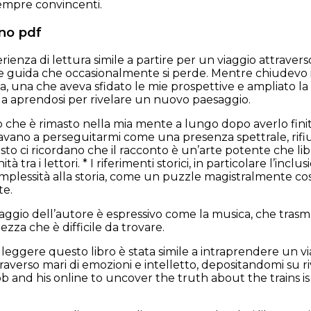
sempre convincenti.
rno pdf
rienza di lettura simile a partire per un viaggio attravers
 guida che occasionalmente si perde. Mentre chiudevo il 
za, una che aveva sfidato le mie prospettive e ampliato
la aprendosi per rivelare un nuovo paesaggio.
o che è rimasto nella mia mente a lungo dopo averlo finito
vano a perseguitarmi come una presenza spettrale, rifiuta
sto ci ricordano che il racconto è un’arte potente che li
à tra i lettori. * I riferimenti storici, in particolare l’i
complessità alla storia, come un puzzle magistralmente c
te.
uaggio dell’autore è espressivo come la musica, che tras
ezza che è difficile da trovare.
 leggere questo libro è stata simile a intraprendere un v
raverso mari di emozioni e intelletto, depositandomi su r
b and his online to uncover the truth about the trains is