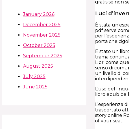
gratis se non 
Luci d’inve
January 2026
December 2025
È stata un’espe
pdf serve come
November 2025
per l’esperien
porta che cigo
October 2025
È stato un libr
September 2025
trama continua
Libri come que
August 2025
senso di comunit
un livello di 
July 2025
interdipenden
June 2025
L’uso del ling
libro epub bell
L’esperienza di
trasportato att
story online Ro
of your seat.