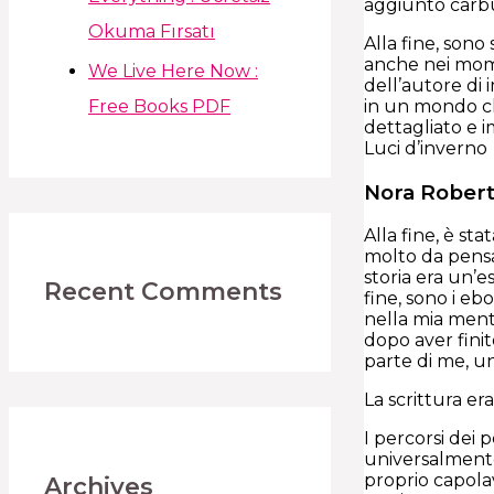
aggiunto carbur
Okuma Fırsatı
Alla fine, son
anche nei mome
We Live Here Now :
dell’autore di
Free Books PDF
in un mondo ch
dettagliato e 
Luci d’inverno
Nora Robert
Alla fine, è st
molto da pensar
storia era un’
Recent Comments
fine, sono i eb
nella mia ment
dopo aver finit
parte di me, un
La scrittura e
I percorsi dei
universalmente
proprio capolav
Archives