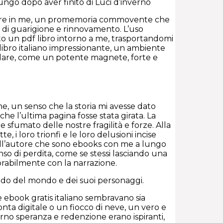
ungo dopo aver finito di Luci d’inverno
suonare in me, un promemoria commovente che
 di guarigione e rinnovamento. L’uso
uto un pdf libro intorno a me, trasportandomi
libro italiano impressionante, un ambiente
andare, come un potente magnete, forte e
ne, un senso che la storia mi avesse dato
he l’ultima pagina fosse stata girata. La
sfumato delle nostre fragilità e forze. Alla
, i loro trionfi e le loro delusioni incise
dell’autore che sono ebooks con me a lungo
nso di perdita, come se stessi lasciando una
orabilmente con la narrazione.
vido del mondo e dei suoi personaggi.
e ebook gratis italiano sembravano sia
ta digitale o un fiocco di neve, un vero e
verno speranza e redenzione erano ispiranti,