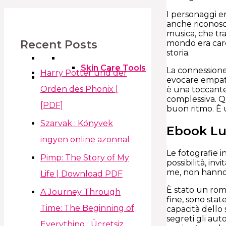
I personaggi er
anche riconosci
musica, che tr
Recent Posts
mondo era care
storia.
Skin Care Tools
La connessione
Harry Potter und der
evocare empati
Orden des Phönix |
è una toccante
complessiva. Qu
[PDF]
buon ritmo. È 
Szarvak : Könyvek
Ebook Lu
ingyen online azonnal
Le fotografie i
Pimp: The Story of My
possibilità, in
me, non hanno
Life | Download PDF
È stato un rom
A Journey Through
fine, sono sta
Time: The Beginning of
capacità dello 
segreti gli au
Everything : Ücretsiz