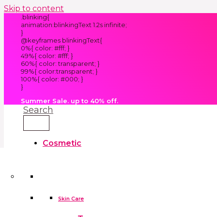
Skip to content
.blinking{
animation:blinkingText 1.2s infinite;
}
@keyframes blinkingText{
0%{ color: #fff; }
49%{ color: #fff; }
60%{ color: transparent; }
99%{ color:transparent; }
100%{ color: #000; }
}
Summer Sale. up to 40% off.
Search
Cosmetic
Kids
Clothes
Accessories
skin care tools
False Eyelashes
Household
Skin Care