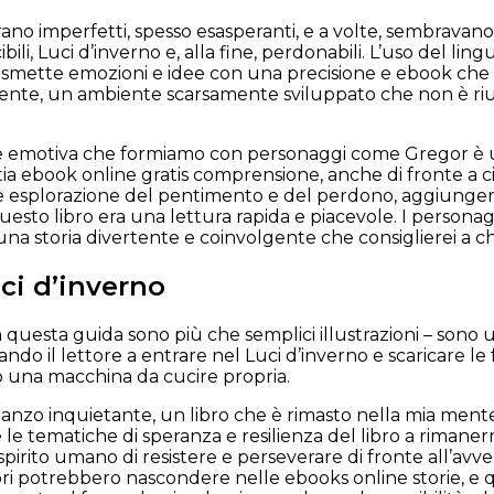
ano imperfetti, spesso esasperanti, e a volte, sembravano
bili, Luci d’inverno e, alla fine, perdonabili. L’uso del li
asmette emozioni e idee con una precisione e ebook che è 
nte, un ambiente scarsamente sviluppato che non è rius
 emotiva che formiamo con personaggi come Gregor è un
a ebook online gratis comprensione, anche di fronte a ci
 esplorazione del pentimento e del perdono, aggiungendo 
esto libro era una lettura rapida e piacevole. I personag
una storia divertente e coinvolgente che consiglierei a 
ci d’inverno
n questa guida sono più che semplici illustrazioni – sono 
vitando il lettore a entrare nel Luci d’inverno e scaricare 
 una macchina da cucire propria.
anzo inquietante, un libro che è rimasto nella mia mente 
te le tematiche di speranza e resilienza del libro a rima
spirito umano di resistere e perseverare di fronte all’avve
tori potrebbero nascondere nelle ebooks online storie, e 