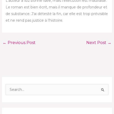
L’auteur a fb2 bonne idée, mais l’exécution est mauvaise.
Le roman est bien écrit, mais il manque de profondeur et
de substance. J’ai détesté la fin, car elle est trop prévisible
et ne rend pas justice à l’histoire.
←
Previous Post
Next Post
→
S
e
a
r