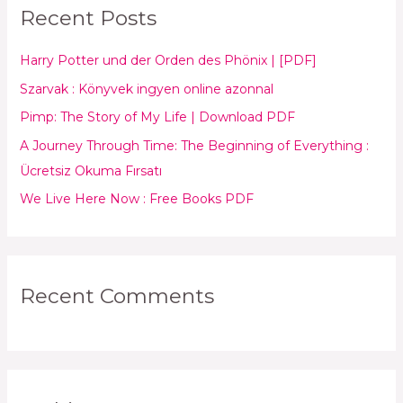
Recent Posts
c
h
Harry Potter und der Orden des Phönix | [PDF]
f
Szarvak : Könyvek ingyen online azonnal
o
Pimp: The Story of My Life | Download PDF
r
:
A Journey Through Time: The Beginning of Everything :
Ücretsiz Okuma Fırsatı
We Live Here Now : Free Books PDF
Recent Comments