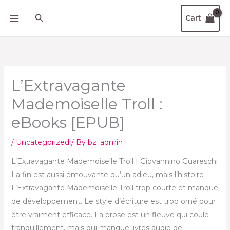
Skip
Search
Cart
to
content
L’Extravagante
Mademoiselle Troll :
eBooks [EPUB]
/
Uncategorized
/ By
bz_admin
L’Extravagante Mademoiselle Troll | Giovannino Guareschi
La fin est aussi émouvante qu’un adieu, mais l’histoire
L’Extravagante Mademoiselle Troll trop courte et manque
de développement. Le style d’écriture est trop orné pour
être vraiment efficace. La prose est un fleuve qui coule
tranquillement, mais qui manque livres audio de