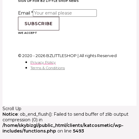
SIGN UP FOR BZ LITTLE SHOP NEWS
Email
*
SUBSCRIBE
WE ACCEPT
© 2020 - 2026 BZLITTLESHOP | All rights Reserved
Privacy Policy
Terms & Conditions
Scroll Up
Notice
: ob_end_flush(): Failed to send buffer of zlib output
compression (0) in
/home/skybizgl/public_html/clients/katcosmetic/wp-
includes/functions.php
on line
5493