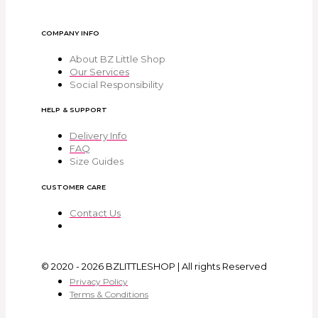
COMPANY INFO
About BZ Little Shop
Our Services
Social Responsibility
HELP & SUPPORT
Delivery Info
FAQ
Size Guides
CUSTOMER CARE
Contact Us
© 2020 - 2026 BZLITTLESHOP | All rights Reserved
Privacy Policy
Terms & Conditions