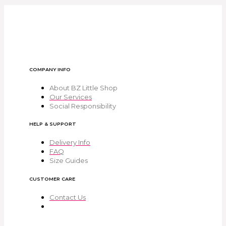
COMPANY INFO
About BZ Little Shop
Our Services
Social Responsibility
HELP & SUPPORT
Delivery Info
FAQ
Size Guides
CUSTOMER CARE
Contact Us