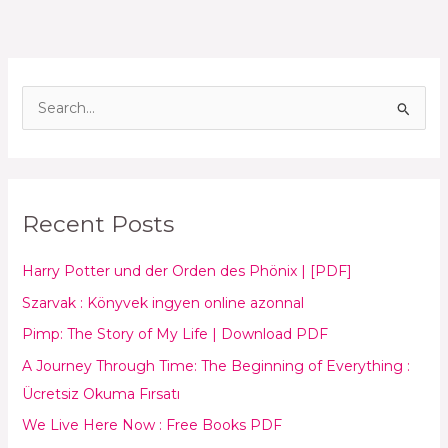
S
e
a
r
Recent Posts
c
h
Harry Potter und der Orden des Phönix | [PDF]
f
Szarvak : Könyvek ingyen online azonnal
o
Pimp: The Story of My Life | Download PDF
r
:
A Journey Through Time: The Beginning of Everything :
Ücretsiz Okuma Fırsatı
We Live Here Now : Free Books PDF