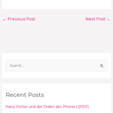
←
Previous Post
Next Post
→
S
e
a
r
Recent Posts
c
h
Harry Potter und der Orden des Phönix | [PDF]
f