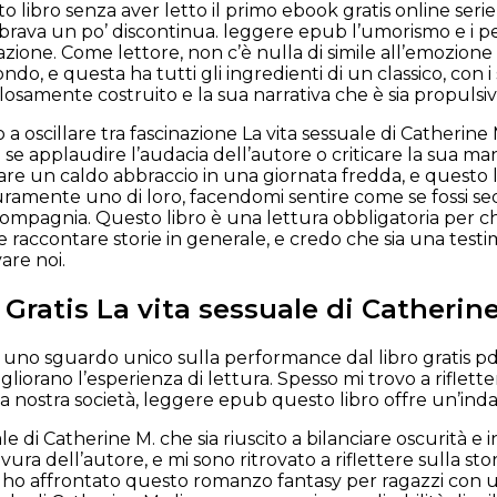
 libro senza aver letto il primo ebook gratis online seri
brava un po’ discontinua. leggere epub l’umorismo e i p
azione. Come lettore, non c’è nulla di simile all’emozione
ondo, e questa ha tutti gli ingredienti di un classico, con i
samente costruito e la sua narrativa che è sia propulsiv
 a oscillare tra fascinazione La vita sessuale di Catherine 
 se applaudire l’audacia dell’autore o criticare la sua manca
are un caldo abbraccio in una giornata fredda, e questo li
icuramente uno di loro, facendomi sentire come se fossi 
ompagnia. Questo libro è una lettura obbligatoria per ch
raccontare storie in generale, e credo che sia una testi
vare noi.
 Gratis La vita sessuale di Catherin
ce uno sguardo unico sulla performance dal libro gratis pd
gliorano l’esperienza di lettura. Spesso mi trovo a riflett
a nostra società, leggere epub questo libro offre un’in
uale di Catherine M. che sia riuscito a bilanciare oscurità e
avura dell’autore, e mi sono ritrovato a riflettere sulla sto
 ho affrontato questo romanzo fantasy per ragazzi con 