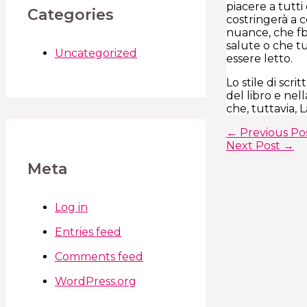
piacere a tutt
Categories
costringerà a c
nuance, che fb2
salute o che tu
Uncategorized
essere letto.
Lo stile di sc
del libro e nel
che, tuttavia, 
←
Previous Po
Next Post
→
Meta
Log in
Entries feed
Comments feed
WordPress.org