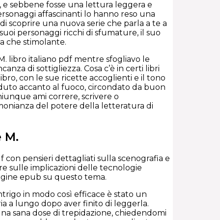
e, e sebbene fosse una lettura leggera e
ersonaggi affascinanti lo hanno reso una
 di scoprire una nuova serie che parla a te a
 suoi personaggi ricchi di sfumature, il suo
a che stimolante.
M. libro italiano pdf mentre sfogliavo le
nza di sottigliezza. Cosa c’è in certi libri
bro, con le sue ricette accoglienti e il tono
seduto accanto al fuoco, circondato da buon
iunque ami correre, scrivere o
monianza del potere della letteratura di
e M.
f con pensieri dettagliati sulla scenografia e
ere sulle implicazioni delle tecnologie
dagine epub su questo tema.
 intrigo in modo così efficace è stato un
ria a lungo dopo aver finito di leggerla.
una sana dose di trepidazione, chiedendomi