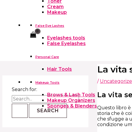
Toner
Cream
Makeup
False Eye Lashes
Cart
Eyelashes tools
False Eyelashes
Personal Care
La vita 
Hair Tools
/
Uncategoriz
Makeup Tools
Search for:
La vita s
Brows & Lash Tools
Makeup Organizers
Sponges & Blenders
Questo libro è
storia che è c
che sfugge a 
condizione uman