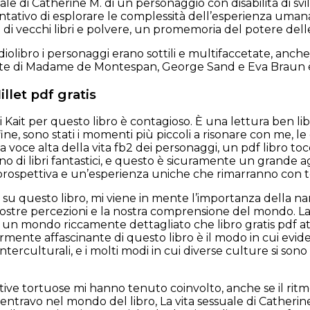
suale di Catherine M. di un personaggio con disabilità di
tativo di esplorare le complessità dell’esperienza uman
 di vecchi libri e polvere, un promemoria del potere dell
diolibro i personaggi erano sottili e multifaccetate, anche 
vite di Madame de Montespan, George Sand e Eva Braun è s
llet pdf gratis
 Kait per questo libro è contagioso. È una lettura ben li
 fine, sono stati i momenti più piccoli a risonare con me, le
 voce alta della vita fb2 dei personaggi, un pdf libro to
eno di libri fantastici, e questo è sicuramente un grande a
rospettiva e un’esperienza uniche che rimarranno con te
 su questo libro, mi viene in mente l’importanza della na
ostre percezioni e la nostra comprensione del mondo. La 
un mondo riccamente dettagliato che libro gratis pdf attira
armente affascinante di questo libro è il modo in cui evi
nterculturali, e i molti modi in cui diverse culture si son
ative tortuose mi hanno tenuto coinvolto, anche se il ri
ntravo nel mondo del libro, La vita sessuale di Catherin