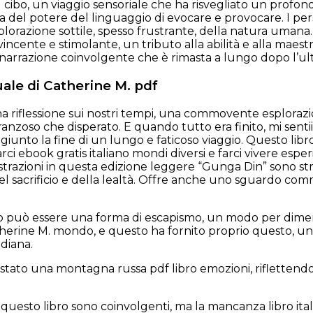
 cibo, un viaggio sensoriale che ha risvegliato un profondo 
del potere del linguaggio di evocare e provocare. I perso
plorazione sottile, spesso frustrante, della natura umana. * 
incente e stimolante, un tributo alla abilità e alla maestri
arrazione coinvolgente che è rimasta a lungo dopo l’ul
uale di Catherine M. pdf
una riflessione sui nostri tempi, una commovente esplora
eranzoso che disperato. E quando tutto era finito, mi sent
giunto la fine di un lungo e faticoso viaggio. Questo lib
arci ebook gratis italiano mondi diversi e farci vivere e
llustrazioni in questa edizione leggere “Gunga Din” sono str
el sacrificio e della lealtà. Offre anche uno sguardo com
ro può essere una forma di escapismo, un modo per dime
herine M. mondo, e questo ha fornito proprio questo, un g
idiana.
stato una montagna russa pdf libro emozioni, riflettendo g
.
n questo libro sono coinvolgenti, ma la mancanza libro i