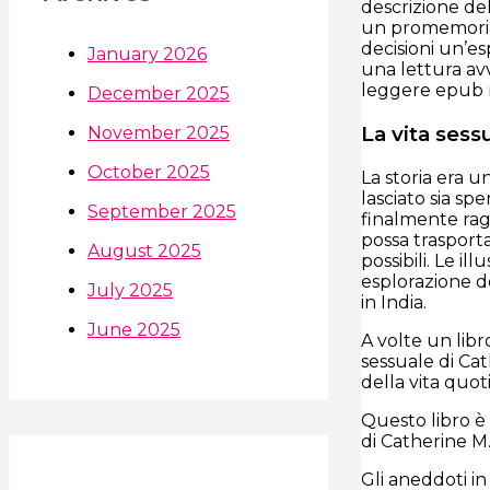
descrizione del
un promemoria 
decisioni un’es
January 2026
una lettura avv
leggere epub n
December 2025
La vita sess
November 2025
October 2025
La storia era 
lasciato sia sp
September 2025
finalmente rag
possa trasport
August 2025
possibili. Le i
esplorazione d
July 2025
in India.
June 2025
A volte un lib
sessuale di Cat
della vita quot
Questo libro è 
di Catherine M
Gli aneddoti i