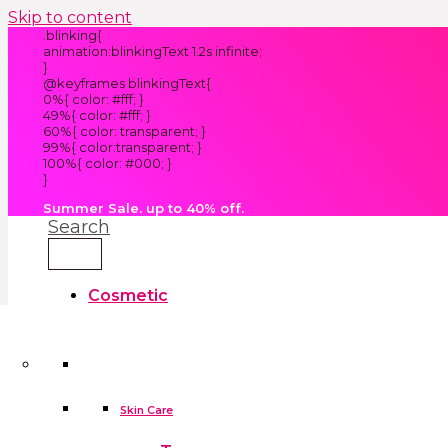
Skip to content
.blinking{
animation:blinkingText 1.2s infinite;
}
@keyframes blinkingText{
0%{ color: #fff; }
49%{ color: #fff; }
60%{ color: transparent; }
99%{ color:transparent; }
100%{ color: #000; }
}
Summer Sale. up to 40% off.
Search
Cosmetic
Kids
Clothes
Accessories
skin care tools
False Eyelashes
Household
Skin Care