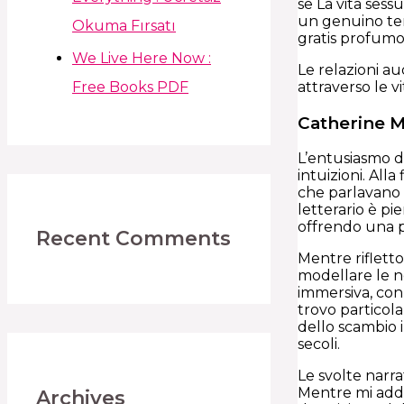
se La vita ses
un genuino ten
Okuma Fırsatı
gratis profumo
We Live Here Now :
Le relazioni au
Free Books PDF
attraverso le 
Catherine Mi
L’entusiasmo di
intuizioni. Alla
che parlavano a
letterario è pi
offrendo una p
Recent Comments
Mentre rifletto
modellare le n
immersiva, con 
trovo particol
dello scambio i
secoli.
Le svolte narr
Mentre mi adde
Archives