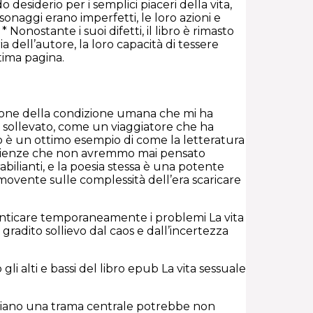
desiderio per i semplici piaceri della vita,
naggi erano imperfetti, le loro azioni e
Nonostante i suoi difetti, il libro è rimasto
a dell’autore, la loro capacità di tessere
tima pagina.
zione della condizione umana che mi ha
ii sollevato, come un viaggiatore che ha
ro è un ottimo esempio di come la letteratura
sperienze che non avremmo mai pensato
abilianti, e la poesia stessa è una potente
movente sulle complessità dell’era scaricare
nticare temporaneamente i problemi La vita
radito sollievo dal caos e dall’incertezza
li alti e bassi del libro epub La vita sessuale
taliano una trama centrale potrebbe non