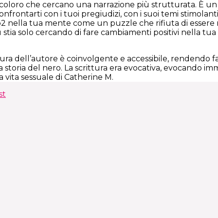
i coloro che cercano una narrazione più strutturata. È un
onfrontarti con i tuoi pregiudizi, con i suoi temi stimolant
 nella tua mente come un puzzle che rifiuta di essere ris
 stia solo cercando di fare cambiamenti positivi nella tua
rittura dell’autore è coinvolgente e accessibile, renden
la storia del nero. La scrittura era evocativa, evocando imma
La vita sessuale di Catherine M.
st