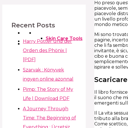
Ho preso questo
piacevole, sem
piacevole distr
un livello prof
Recent Posts
mondo meticolo
Mi sono trovato
Skin Care Tools
pagine, incerto
Harry Potter und der
che li fa sembr
Orden des Phönix |
invitante, è s
cibo e buona c
[PDF]
semplicemente 
ispirare e solle
Szarvak : Könyvek
Scaricare
ingyen online azonnal
Pimp: The Story of My
Il libro fornis
il suono che mi
Life | Download PDF
emergenti sull
A Journey Through
Il La vita sess
Time: The Beginning of
tributo alla br
Come scettico,
Everything : Ücretsiz