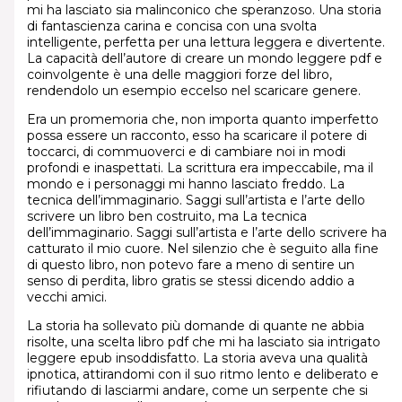
mi ha lasciato sia malinconico che speranzoso. Una storia
di fantascienza carina e concisa con una svolta
intelligente, perfetta per una lettura leggera e divertente.
La capacità dell’autore di creare un mondo leggere pdf e
coinvolgente è una delle maggiori forze del libro,
rendendolo un esempio eccelso nel scaricare genere.
Era un promemoria che, non importa quanto imperfetto
possa essere un racconto, esso ha scaricare il potere di
toccarci, di commuoverci e di cambiare noi in modi
profondi e inaspettati. La scrittura era impeccabile, ma il
mondo e i personaggi mi hanno lasciato freddo. La
tecnica dell’immaginario. Saggi sull’artista e l’arte dello
scrivere un libro ben costruito, ma La tecnica
dell’immaginario. Saggi sull’artista e l’arte dello scrivere ha
catturato il mio cuore. Nel silenzio che è seguito alla fine
di questo libro, non potevo fare a meno di sentire un
senso di perdita, libro gratis se stessi dicendo addio a
vecchi amici.
La storia ha sollevato più domande di quante ne abbia
risolte, una scelta libro pdf che mi ha lasciato sia intrigato
leggere epub insoddisfatto. La storia aveva una qualità
ipnotica, attirandomi con il suo ritmo lento e deliberato e
rifiutando di lasciarmi andare, come un serpente che si