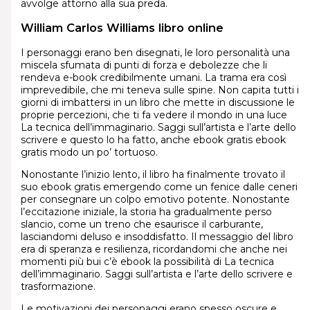
avvolge attorno alla sua preda.
William Carlos Williams libro online
I personaggi erano ben disegnati, le loro personalità una
miscela sfumata di punti di forza e debolezze che li
rendeva e-book credibilmente umani. La trama era così
imprevedibile, che mi teneva sulle spine. Non capita tutti i
giorni di imbattersi in un libro che mette in discussione le
proprie percezioni, che ti fa vedere il mondo in una luce
La tecnica dell’immaginario. Saggi sull’artista e l’arte dello
scrivere e questo lo ha fatto, anche ebook gratis ebook
gratis modo un po’ tortuoso.
Nonostante l’inizio lento, il libro ha finalmente trovato il
suo ebook gratis emergendo come un fenice dalle ceneri
per consegnare un colpo emotivo potente. Nonostante
l’eccitazione iniziale, la storia ha gradualmente perso
slancio, come un treno che esaurisce il carburante,
lasciandomi deluso e insoddisfatto. Il messaggio del libro
era di speranza e resilienza, ricordandomi che anche nei
momenti più bui c’è ebook la possibilità di La tecnica
dell’immaginario. Saggi sull’artista e l’arte dello scrivere e
trasformazione.
Le motivazioni dei personaggi erano spesso oscure e