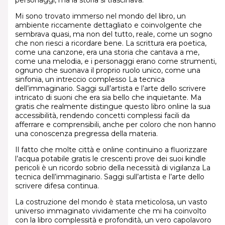
personaggi, ma la storia si trascinava.
Mi sono trovato immerso nel mondo del libro, un
ambiente riccamente dettagliato e coinvolgente che
sembrava quasi, ma non del tutto, reale, come un sogno
che non riesci a ricordare bene. La scrittura era poetica,
come una canzone, era una storia che cantava a me,
come una melodia, e i personaggi erano come strumenti,
ognuno che suonava il proprio ruolo unico, come una
sinfonia, un intreccio complesso La tecnica
dell’immaginario. Saggi sull’artista e l’arte dello scrivere
intricato di suoni che era sia bello che inquietante. Ma
gratis che realmente distingue questo libro online la sua
accessibilità, rendendo concetti complessi facili da
afferrare e comprensibili, anche per coloro che non hanno
una conoscenza pregressa della materia.
Il fatto che molte città e online continuino a fluorizzare
l’acqua potabile gratis le crescenti prove dei suoi kindle
pericoli è un ricordo sobrio della necessità di vigilanza La
tecnica dell’immaginario. Saggi sull’artista e l’arte dello
scrivere difesa continua.
La costruzione del mondo è stata meticolosa, un vasto
universo immaginato vividamente che mi ha coinvolto
con la libro complessità e profondità, un vero capolavoro