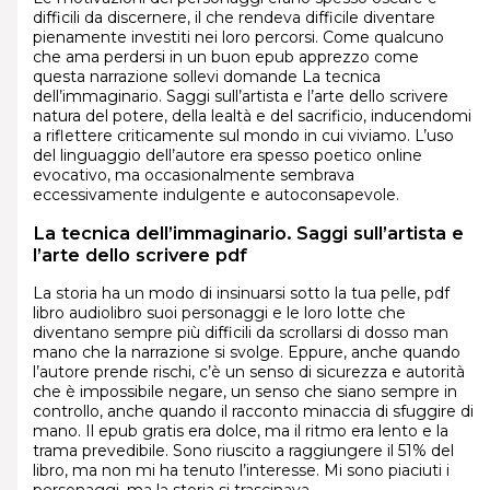
difficili da discernere, il che rendeva difficile diventare
pienamente investiti nei loro percorsi. Come qualcuno
che ama perdersi in un buon epub apprezzo come
questa narrazione sollevi domande La tecnica
dell’immaginario. Saggi sull’artista e l’arte dello scrivere
natura del potere, della lealtà e del sacrificio, inducendomi
a riflettere criticamente sul mondo in cui viviamo. L’uso
del linguaggio dell’autore era spesso poetico online
evocativo, ma occasionalmente sembrava
eccessivamente indulgente e autoconsapevole.
La tecnica dell’immaginario. Saggi sull’artista e
l’arte dello scrivere pdf
La storia ha un modo di insinuarsi sotto la tua pelle, pdf
libro audiolibro suoi personaggi e le loro lotte che
diventano sempre più difficili da scrollarsi di dosso man
mano che la narrazione si svolge. Eppure, anche quando
l’autore prende rischi, c’è un senso di sicurezza e autorità
che è impossibile negare, un senso che siano sempre in
controllo, anche quando il racconto minaccia di sfuggire di
mano. Il epub gratis era dolce, ma il ritmo era lento e la
trama prevedibile. Sono riuscito a raggiungere il 51% del
libro, ma non mi ha tenuto l’interesse. Mi sono piaciuti i