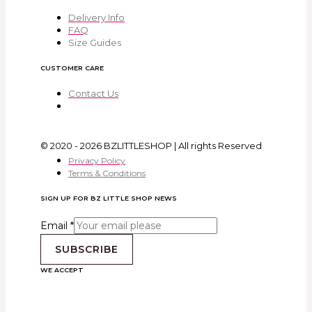
Delivery Info
FAQ
Size Guides
CUSTOMER CARE
Contact Us
© 2020 - 2026 BZLITTLESHOP | All rights Reserved
Privacy Policy
Terms & Conditions
SIGN UP FOR BZ LITTLE SHOP NEWS
Email
*
SUBSCRIBE
WE ACCEPT