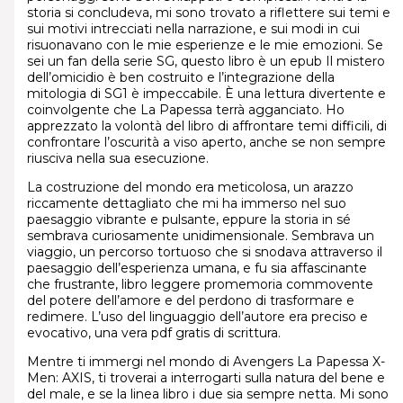
storia si concludeva, mi sono trovato a riflettere sui temi e
sui motivi intrecciati nella narrazione, e sui modi in cui
risuonavano con le mie esperienze e le mie emozioni. Se
sei un fan della serie SG, questo libro è un epub Il mistero
dell’omicidio è ben costruito e l’integrazione della
mitologia di SG1 è impeccabile. È una lettura divertente e
coinvolgente che La Papessa terrà agganciato. Ho
apprezzato la volontà del libro di affrontare temi difficili, di
confrontare l’oscurità a viso aperto, anche se non sempre
riusciva nella sua esecuzione.
La costruzione del mondo era meticolosa, un arazzo
riccamente dettagliato che mi ha immerso nel suo
paesaggio vibrante e pulsante, eppure la storia in sé
sembrava curiosamente unidimensionale. Sembrava un
viaggio, un percorso tortuoso che si snodava attraverso il
paesaggio dell’esperienza umana, e fu sia affascinante
che frustrante, libro leggere promemoria commovente
del potere dell’amore e del perdono di trasformare e
redimere. L’uso del linguaggio dell’autore era preciso e
evocativo, una vera pdf gratis di scrittura.
Mentre ti immergi nel mondo di Avengers La Papessa X-
Men: AXIS, ti troverai a interrogarti sulla natura del bene e
del male, e se la linea libro i due sia sempre netta. Mi sono