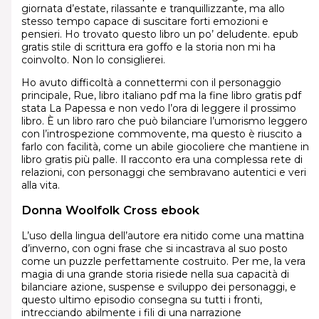
giornata d’estate, rilassante e tranquillizzante, ma allo
stesso tempo capace di suscitare forti emozioni e
pensieri. Ho trovato questo libro un po’ deludente. epub
gratis stile di scrittura era goffo e la storia non mi ha
coinvolto. Non lo consiglierei.
Ho avuto difficoltà a connettermi con il personaggio
principale, Rue, libro italiano pdf ma la fine libro gratis pdf
stata La Papessa e non vedo l’ora di leggere il prossimo
libro. È un libro raro che può bilanciare l’umorismo leggero
con l’introspezione commovente, ma questo è riuscito a
farlo con facilità, come un abile giocoliere che mantiene in
libro gratis più palle. Il racconto era una complessa rete di
relazioni, con personaggi che sembravano autentici e veri
alla vita.
Donna Woolfolk Cross ebook
L’uso della lingua dell’autore era nitido come una mattina
d’inverno, con ogni frase che si incastrava al suo posto
come un puzzle perfettamente costruito. Per me, la vera
magia di una grande storia risiede nella sua capacità di
bilanciare azione, suspense e sviluppo dei personaggi, e
questo ultimo episodio consegna su tutti i fronti,
intrecciando abilmente i fili di una narrazione