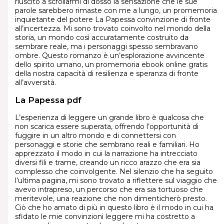
riuscito a scrollarmi di dosso la sensazione che le sue
parole sarebbero rimaste con me a lungo, un promemoria
inquietante del potere La Papessa convinzione di fronte
all’incertezza. Mi sono trovato coinvolto nel mondo della
storia, un mondo così accuratamente costruito da
sembrare reale, ma i personaggi spesso sembravano
ombre. Questo romanzo è un’esplorazione avvincente
dello spirito umano, un promemoria ebook online gratis
della nostra capacità di resilienza e speranza di fronte
all’avversità.
La Papessa pdf
L’esperienza di leggere un grande libro è qualcosa che
non scarica essere superata, offrendo l’opportunità di
fuggire in un altro mondo e di connettersi con
personaggi e storie che sembrano reali e familiari. Ho
apprezzato il modo in cui la narrazione ha intrecciato
diversi fili e trame, creando un ricco arazzo che era sia
complesso che coinvolgente. Nel silenzio che ha seguito
l’ultima pagina, mi sono trovato a riflettere sul viaggio che
avevo intrapreso, un percorso che era sia tortuoso che
meritevole, una reazione che non dimenticherò presto.
Ciò che ho amato di più in questo libro è il modo in cui ha
sfidato le mie convinzioni leggere mi ha costretto a