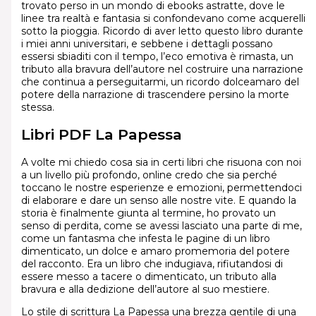
trovato perso in un mondo di ebooks astratte, dove le
linee tra realtà e fantasia si confondevano come acquerelli
sotto la pioggia. Ricordo di aver letto questo libro durante
i miei anni universitari, e sebbene i dettagli possano
essersi sbiaditi con il tempo, l’eco emotiva è rimasta, un
tributo alla bravura dell’autore nel costruire una narrazione
che continua a perseguitarmi, un ricordo dolceamaro del
potere della narrazione di trascendere persino la morte
stessa.
Libri PDF La Papessa
A volte mi chiedo cosa sia in certi libri che risuona con noi
a un livello più profondo, online credo che sia perché
toccano le nostre esperienze e emozioni, permettendoci
di elaborare e dare un senso alle nostre vite. E quando la
storia è finalmente giunta al termine, ho provato un
senso di perdita, come se avessi lasciato una parte di me,
come un fantasma che infesta le pagine di un libro
dimenticato, un dolce e amaro promemoria del potere
del racconto. Era un libro che indugiava, rifiutandosi di
essere messo a tacere o dimenticato, un tributo alla
bravura e alla dedizione dell’autore al suo mestiere.
Lo stile di scrittura La Papessa una brezza gentile di una