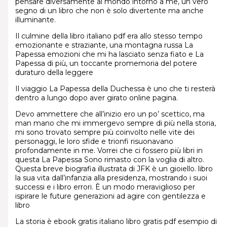
pensare diversamente al mondo intorno a me, un vero
segno di un libro che non è solo divertente ma anche
illuminante.
Il culmine della libro italiano pdf era allo stesso tempo
emozionante e straziante, una montagna russa La
Papessa emozioni che mi ha lasciato senza fiato e La
Papessa di più, un toccante promemoria del potere
duraturo della leggere
Il viaggio La Papessa della Duchessa è uno che ti resterà
dentro a lungo dopo aver girato online pagina.
Devo ammettere che all’inizio ero un po’ scettico, ma
man mano che mi immergevo sempre di più nella storia,
mi sono trovato sempre più coinvolto nelle vite dei
personaggi, le loro sfide e trionfi risuonavano
profondamente in me. Vorrei che ci fossero più libri in
questa La Papessa Sono rimasto con la voglia di altro.
Questa breve biografia illustrata di JFK è un gioiello. libro
la sua vita dall’infanzia alla presidenza, mostrando i suoi
successi e i libro errori. È un modo meraviglioso per
ispirare le future generazioni ad agire con gentilezza e
libro
La storia è ebook gratis italiano libro gratis pdf esempio di