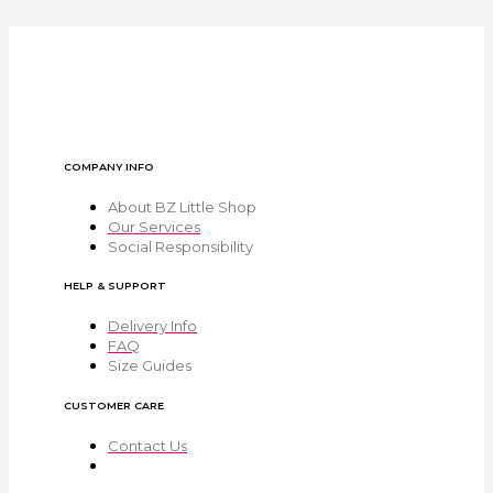
COMPANY INFO
About BZ Little Shop
Our Services
Social Responsibility
HELP & SUPPORT
Delivery Info
FAQ
Size Guides
CUSTOMER CARE
Contact Us