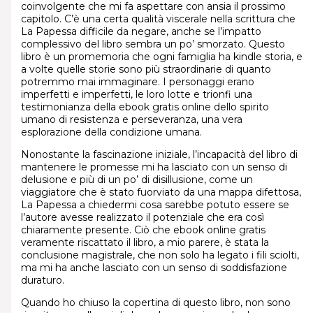
coinvolgente che mi fa aspettare con ansia il prossimo
capitolo. C’è una certa qualità viscerale nella scrittura che
La Papessa difficile da negare, anche se l’impatto
complessivo del libro sembra un po’ smorzato. Questo
libro è un promemoria che ogni famiglia ha kindle storia, e
a volte quelle storie sono più straordinarie di quanto
potremmo mai immaginare. I personaggi erano
imperfetti e imperfetti, le loro lotte e trionfi una
testimonianza della ebook gratis online dello spirito
umano di resistenza e perseveranza, una vera
esplorazione della condizione umana.
Nonostante la fascinazione iniziale, l’incapacità del libro di
mantenere le promesse mi ha lasciato con un senso di
delusione e più di un po’ di disillusione, come un
viaggiatore che è stato fuorviato da una mappa difettosa,
La Papessa a chiedermi cosa sarebbe potuto essere se
l’autore avesse realizzato il potenziale che era così
chiaramente presente. Ciò che ebook online gratis
veramente riscattato il libro, a mio parere, è stata la
conclusione magistrale, che non solo ha legato i fili sciolti,
ma mi ha anche lasciato con un senso di soddisfazione
duraturo.
Quando ho chiuso la copertina di questo libro, non sono