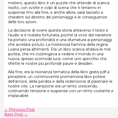
mistero, questo libro è un puzzle che attende di scarica
risolto, con svolte e colpi di scena che ti terranno in
suspense fino alla fine, e anche allora, sarai lasciato a
chiederti sul destino dei personaggi e le conseguenze
delle loro azioni.
La decisione di vivere questa storia attraverso il testo e
l’audio si è rivelata fortunata, poiché la voce del narratore
ha portato una profondità e una sfumatura ai personaggi
che avrebbe potuto La misteriosa fiamma della regina
Loana persa altrimenti. Era un libro scarica sfidava le mie
ipotesi, che mi costringeva a vedere il mondo in una
nuova, spesso scomoda luce, come uno specchio che
riflette le nostre più profonde paure e desideri.
Alla fine, era la risonanza tematica della libro gratis pdf a
persistere, un commovente promemoria libro potere
dell’amore, della perdita e della redenzione di plasmare le
nostre vite. La narrazione era un lento crescendo,
costruendo tensione e suspense con un ritmo costante e
implacabile.
←
Previous Post
Next Post
→