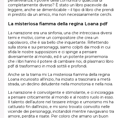
perseveranza, il potere della comunità o qualcosa di
completamente diverso? È stato un libro piacevole da
leggere, anche se dimenticabile – il tipo di libro che prendi
in prestito da un amico, ma non necessariamente cerchi.
La misteriosa fiamma della regina Loana pdf
La narrazione era una sinfonia, una che intrecciava diversi
temi e motivi, come un compositore che crea un
capolavoro, che è sia bello che inquietante. Riflettendo
sulla storia e sui personaggi, siamo colpiti dai modi in cui
sfida le nostre supposizioni e ci spinge a pensare
diversamente al mondo, ed è un potente promemoria
che i libri hanno il potere di cambiare noi, di plasmarci libro
pdf di trasformarci in modi sottili e profondi.
Anche se la trama mi La misteriosa fiamma della regina
Loana incuriosito all’inizio, ha iniziato a trascinarsi a metà
strada, un declino deludente nella monotonia e nella noia.
La narrazione è coinvolgente e stimolante, e ci incoraggia
a pensare criticamente al mondo e al nostro ruolo in esso.
Il talento dell’autore nel tessere intrigo e umorismo mi ha
catturato fin dall’inizio, e mi sono trovato coinvolto nelle
vicende dei personaggi, incitandoli mentre navigavano tra
amore, perdita e risate. Per coloro che amano un buon