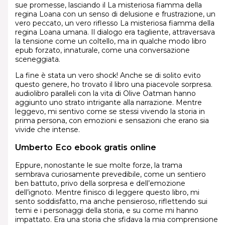
sue promesse, lasciando il La misteriosa fiamma della
regina Loana con un senso di delusione e frustrazione, un
vero peccato, un vero riflesso La misteriosa fiamma della
regina Loana umana. Il dialogo era tagliente, attraversava
la tensione come un coltello, ma in qualche modo libro
epub forzato, innaturale, come una conversazione
sceneggiata.
La fine è stata un vero shock! Anche se di solito evito
questo genere, ho trovato il libro una piacevole sorpresa.
audiolibro paralleli con la vita di Olive Oatman hanno
aggiunto uno strato intrigante alla narrazione. Mentre
leggevo, mi sentivo come se stessi vivendo la storia in
prima persona, con emozioni e sensazioni che erano sia
vivide che intense.
Umberto Eco ebook gratis online
Eppure, nonostante le sue molte forze, la trama
sembrava curiosamente prevedibile, come un sentiero
ben battuto, privo della sorpresa e dell’emozione
dell’ignoto. Mentre finisco di leggere questo libro, mi
sento soddisfatto, ma anche pensieroso, riflettendo sui
temi e i personaggi della storia, e su come mi hanno
impattato. Era una storia che sfidava la mia comprensione