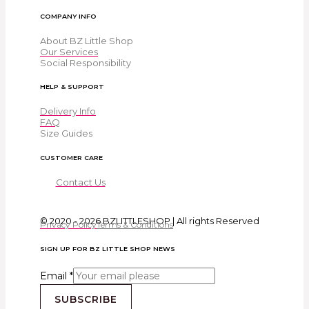
COMPANY INFO
About BZ Little Shop
Our Services
Social Responsibility
HELP & SUPPORT
Delivery Info
FAQ
Size Guides
CUSTOMER CARE
Contact Us
© 2020 - 2026 BZLITTLESHOP | All rights Reserved
Privacy Policy
Terms & Conditions
SIGN UP FOR BZ LITTLE SHOP NEWS
Email
*
SUBSCRIBE