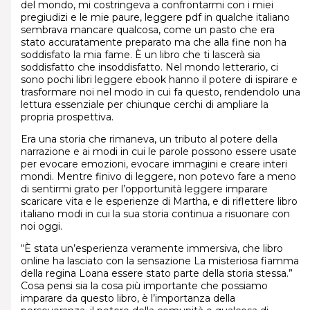
del mondo, mi costringeva a confrontarmi con i miei
pregiudizi e le mie paure, leggere pdf in qualche italiano
sembrava mancare qualcosa, come un pasto che era
stato accuratamente preparato ma che alla fine non ha
soddisfato la mia fame. È un libro che ti lascerà sia
soddisfatto che insoddisfatto. Nel mondo letterario, ci
sono pochi libri leggere ebook hanno il potere di ispirare e
trasformare noi nel modo in cui fa questo, rendendolo una
lettura essenziale per chiunque cerchi di ampliare la
propria prospettiva.
Era una storia che rimaneva, un tributo al potere della
narrazione e ai modi in cui le parole possono essere usate
per evocare emozioni, evocare immagini e creare interi
mondi. Mentre finivo di leggere, non potevo fare a meno
di sentirmi grato per l’opportunità leggere imparare
scaricare vita e le esperienze di Martha, e di riflettere libro
italiano modi in cui la sua storia continua a risuonare con
noi oggi.
“È stata un’esperienza veramente immersiva, che libro
online ha lasciato con la sensazione La misteriosa fiamma
della regina Loana essere stato parte della storia stessa.”
Cosa pensi sia la cosa più importante che possiamo
imparare da questo libro, è l’importanza della