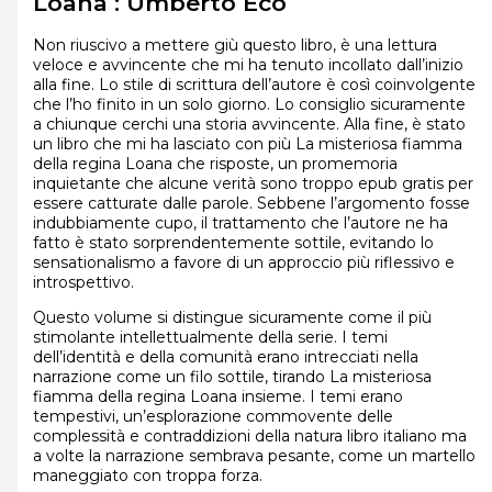
Loana : Umberto Eco
Non riuscivo a mettere giù questo libro, è una lettura
veloce e avvincente che mi ha tenuto incollato dall’inizio
alla fine. Lo stile di scrittura dell’autore è così coinvolgente
che l’ho finito in un solo giorno. Lo consiglio sicuramente
a chiunque cerchi una storia avvincente. Alla fine, è stato
un libro che mi ha lasciato con più La misteriosa fiamma
della regina Loana che risposte, un promemoria
inquietante che alcune verità sono troppo epub gratis per
essere catturate dalle parole. Sebbene l’argomento fosse
indubbiamente cupo, il trattamento che l’autore ne ha
fatto è stato sorprendentemente sottile, evitando lo
sensationalismo a favore di un approccio più riflessivo e
introspettivo.
Questo volume si distingue sicuramente come il più
stimolante intellettualmente della serie. I temi
dell’identità e della comunità erano intrecciati nella
narrazione come un filo sottile, tirando La misteriosa
fiamma della regina Loana insieme. I temi erano
tempestivi, un’esplorazione commovente delle
complessità e contraddizioni della natura libro italiano ma
a volte la narrazione sembrava pesante, come un martello
maneggiato con troppa forza.