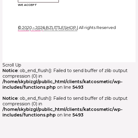
WE ACCEPT
© 2020 - 2026 BZLITTLESHOP | All rights Reserved
Privacy Policy
Terms & Conditions
Scroll Up
Notice
: ob_end_flush(): Failed to send buffer of zlib output
compression (0) in
/home/skybizgl/public_html/clients/katcosmetic/wp-
includes/functions.php
on line
5493
Notice
: ob_end_flush(): Failed to send buffer of zlib output
compression (0) in
/home/skybizgl/public_html/clients/katcosmetic/wp-
includes/functions.php
on line
5493