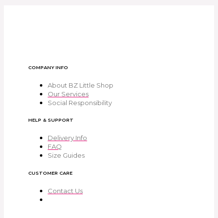
COMPANY INFO
About BZ Little Shop
Our Services
Social Responsibility
HELP & SUPPORT
Delivery Info
FAQ
Size Guides
CUSTOMER CARE
Contact Us