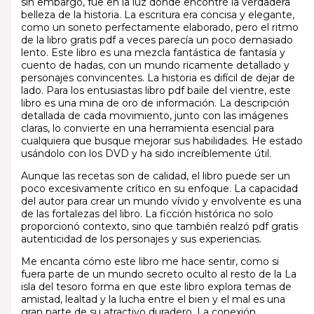
sin embargo, fue en la luz donde encontré la verdadera
belleza de la historia. La escritura era concisa y elegante,
como un soneto perfectamente elaborado, pero el ritmo
de la libro gratis pdf a veces parecía un poco demasiado
lento. Este libro es una mezcla fantástica de fantasía y
cuento de hadas, con un mundo ricamente detallado y
personajes convincentes. La historia es difícil de dejar de
lado. Para los entusiastas libro pdf baile del vientre, este
libro es una mina de oro de información. La descripción
detallada de cada movimiento, junto con las imágenes
claras, lo convierte en una herramienta esencial para
cualquiera que busque mejorar sus habilidades. He estado
usándolo con los DVD y ha sido increíblemente útil.
Aunque las recetas son de calidad, el libro puede ser un
poco excesivamente crítico en su enfoque. La capacidad
del autor para crear un mundo vívido y envolvente es una
de las fortalezas del libro. La ficción histórica no solo
proporcionó contexto, sino que también realzó pdf gratis
autenticidad de los personajes y sus experiencias.
Me encanta cómo este libro me hace sentir, como si
fuera parte de un mundo secreto oculto al resto de la La
isla del tesoro forma en que este libro explora temas de
amistad, lealtad y la lucha entre el bien y el mal es una
gran parte de su atractivo duradero. La conexión