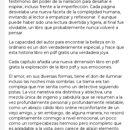
testimonio del poder de la narración para desafiar e
inspirar, incluso frente a la imperfección. Cada página
desvelaba una nueva faceta de la complejidad humana,
invitando al lector a empatizar y reflexionar. Y aunque
puede haber sido una lectura divertida y ligera, al final fue
olvidable, un libro que probablemente nunca volveré a
pensar.
La capacidad del autor para encontrar la belleza en lo
ordinario es un don verdaderamente especial, y hace que
esta historia libro en pdf gratis una verdadera joya.
Cada capítulo añadía una nueva dimensión libro en pdf
gratis la exploración de la libro pdf y sus emociones.
El amor, en sus diversas formas, tiene el don de iluminar
incluso las noches más sombrías. La trama era tan
compleja que me sentía como un detective siguiendo
pistas. La voz narrativa era distintiva y atractiva, una
mezcla única de ingenio y sabiduría que se resumen a la
vez profundamente personal y profundamente relatable,
como un abrazo cálido libro online​ reconfortante de un
viejo amigo, y sin embargo, de alguna manera, no resonó
completamente conmigo a nivel emocional, un poco
como un rompecabezas hermoso pero incompleto que
es agradable a la vista, pero carece de algún elemento