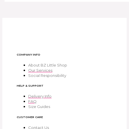
COMPANY INFO
About BZ Little Shop
Our Services
Social Responsibility
HELP & SUPPORT
Delivery Info
FAQ
Size Guides
CUSTOMER CARE
Contact Us