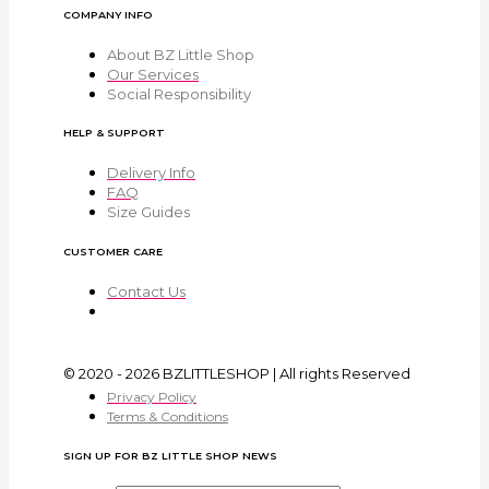
COMPANY INFO
About BZ Little Shop
Our Services
Social Responsibility
HELP & SUPPORT
Delivery Info
FAQ
Size Guides
CUSTOMER CARE
Contact Us
© 2020 - 2026 BZLITTLESHOP | All rights Reserved
Privacy Policy
Terms & Conditions
SIGN UP FOR BZ LITTLE SHOP NEWS