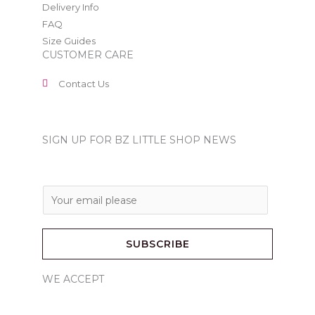
Delivery Info
FAQ
Size Guides
CUSTOMER CARE
Contact Us
SIGN UP FOR BZ LITTLE SHOP NEWS
E
m
a
SUBSCRIBE
i
l
WE ACCEPT
*