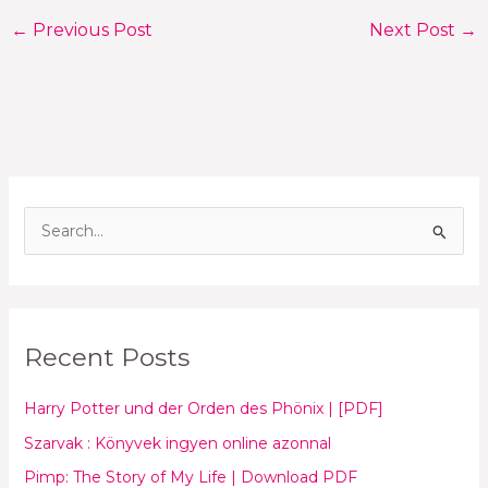
←
Previous Post
Next Post
→
S
e
a
r
Recent Posts
c
h
Harry Potter und der Orden des Phönix | [PDF]
f
Szarvak : Könyvek ingyen online azonnal
o
Pimp: The Story of My Life | Download PDF
r