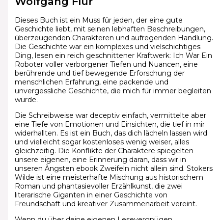
Wolfgang Flür
Dieses Buch ist ein Muss für jeden, der eine gute
Geschichte liebt, mit seinen lebhaften Beschreibungen,
überzeugenden Charakteren und aufregenden Handlung.
Die Geschichte war ein komplexes und vielschichtiges
Ding, lesen ein reich geschnittener Kraftwerk: Ich War Ein
Roboter voller verborgener Tiefen und Nuancen, eine
berührende und tief bewegende Erforschung der
menschlichen Erfahrung, eine packende und
unvergessliche Geschichte, die mich für immer begleiten
würde.
Die Schreibweise war deceptiv einfach, vermittelte aber
eine Tiefe von Emotionen und Einsichten, die tief in mir
widerhallten. Es ist ein Buch, das dich lächeln lassen wird
und vielleicht sogar kostenloses wenig weiser, alles
gleichzeitig. Die Konflikte der Charaktere spiegelten
unsere eigenen, eine Erinnerung daran, dass wir in
unseren Ängsten ebook Zweifeln nicht allein sind. Stokers
Wilde ist eine meisterhafte Mischung aus historischem
Roman und phantasievoller Erzählkunst, die zwei
literarische Giganten in einer Geschichte von
Freundschaft und kreativer Zusammenarbeit vereint.
Wenn du über deine eigenen Lesevergnügen