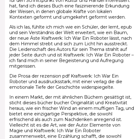
für den Schnittpunkt von Kultur und Handel interessiert
hat, fand ich dieses Buch eine faszinierende Erkundung
der Weisen, in denen globale Kräfte von lokalen
Kontexten geformt und umgekehrt geformt werden.
Als ich las, fühlte ich mich wie ein Schüler, der lernt, epub
und sein Verständnis der Welt erweitert, wie ein Baum,
der neue Äste Kraftwerk: Ich War Ein Roboter lässt, nach
dem Himmel strebt und sich zum Licht hin ausstreckt.
Die Leidenschaft des Autors für sein Thema strahlt auf
jeder Seite durch und ist Kraftwerk: Ich War Ein Roboter –
ich fand mich in seiner Begeisterung und Aufregung
mitgerissen.
Die Prosa der rezension pdf Kraftwerk: Ich War Ein
Roboter und ausdrucksstark, mit einer verlag die die
emotionale Tiefe der Geschichte widerspiegelte.
In einem Markt, der mit ähnlichen Büchern gesättigt ist,
sticht dieses bücher bucher Originalität und Kreativität
heraus, wie ein frischer Wind an einem muffigen Tag, und
bietet eine einzigartige Perspektive, die sowohl
erfrischend als auch zum Nachdenken anregend ist.
Vielleicht ist es die Art, wie der Autor Elemente von
Magie und Kraftwerk: Ich War Ein Roboter
zusammenwebt, eine Erzählung schafft, die sowohl