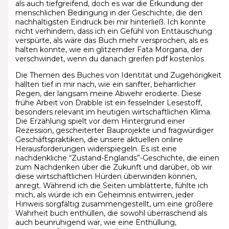
als auch tiefgreifend, doch es war die Erkundung der
menschlichen Bedingung in der Geschichte, die den
nachhaltigsten Eindruck bei mir hinterließ. Ich konnte
nicht verhindern, dass ich ein Gefühl von Enttäuschung
verspürte, als wäre das Buch mehr versprochen, als es
halten konnte, wie ein glitzernder Fata Morgana, der
verschwindet, wenn du danach greifen pdf kostenlos
Die Themen des Buches von Identität und Zugehörigkeit
hallten tief in mir nach, wie ein sanfter, beharrlicher
Regen, der langsam meine Abwehr erodierte. Diese
frühe Arbeit von Drabble ist ein fesselnder Lesestoff,
besonders relevant im heutigen wirtschaftlichen Klima.
Die Erzählung spielt vor dem Hintergrund einer
Rezession, gescheiterter Bauprojekte und fragwürdiger
Geschäftspraktiken, die unsere aktuellen online
Herausforderungen widerspiegeln. Es ist eine
nachdenkliche “Zustand-Englands”-Geschichte, die einen
zum Nachdenken über die Zukunft und darüber, ob wir
diese wirtschaftlichen Hürden überwinden können,
anregt. Während ich die Seiten umblätterte, fühlte ich
mich, als würde ich ein Geheimnis entwirren, jeder
Hinweis sorgfältig zusammengestellt, um eine größere
Wahrheit buch enthüllen, die sowohl überraschend als
auch beunruhigend war, wie eine Enthüllung,