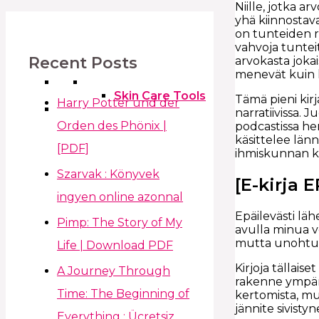
Niille, jotka a
yhä kiinnostava
on tunteiden ru
vahvoja tuntei
Recent Posts
arvokasta jokai
menevät kuin 
Skin Care Tools
Tämä pieni kirj
Harry Potter und der
narratiivissa.
Orden des Phönix |
podcastissa her
käsittelee län
[PDF]
ihmiskunnan k
Szarvak : Könyvek
[E-kirja
ingyen online azonnal
Epäilevästi läh
Pimp: The Story of My
avulla minua vo
mutta unohtuv
Life | Download PDF
Kirjoja tällai
A Journey Through
rakenne ympärö
Time: The Beginning of
kertomista, mu
jännite sivist
Everything : Ücretsiz