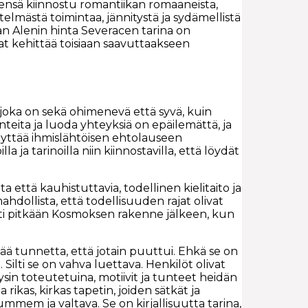
leensä kiinnostu romantiikan romaaneista,
stelmästä toimintaa, jännitystä ja sydämellistä
n Alenin hinta Severacen tarina on
vat kehittää toisiaan saavuttaakseen
 joka on sekä ohimenevä että syvä, kuin
unteita ja luoda yhteyksiä on epäilemättä, ja
käyttää ihmislähtöisen ehtolauseen
a ja tarinoilla niin kiinnostavilla, että löydät
ta että kauhistuttavia, todellinen kielitaito ja
hdollista, että todellisuuden rajat olivat
i pitkään Kosmoksen rakenne jälkeen, kun
ttää tunnetta, että jotain puuttui. Ehkä se on
ilti se on vahva luettava. Henkilöt olivat
sin toteutetuina, motiivit ja tunteet heidän
rikas, kirkas tapetin, joiden sätkät ja
mem ja valtava. Se on kirjallisuutta tarina,