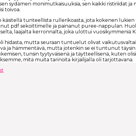
isen sydämen monimutkaisuuksia, sen kaikki ristiriidat ja m
si toivoa.
 käsitellä tunteellista rullerikoasta, jota kokenen lukien tä
tonut pdf sekoittimelle ja painanut puree-nappulan. Huol
iselta, laajalta kerronnalta, joka ulottui vuosikymmeni
li hidasta, mutta seuraan tuntuelut olivat vaikutusvaltais
lävä ja hämmentävä, mutta jotenkin se ei tuntunut täysin
kemisen, tunsin tyytyväisenä ja täytteellisenä, kuten olis
emme, mitä muita tarinoita kirjailijalla oli tarjottavana.
st