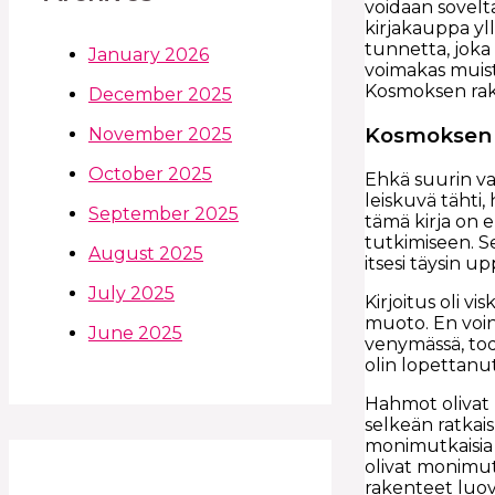
voidaan sovelt
kirjakauppa yll
tunnetta, joka
January 2026
voimakas muist
Kosmoksen rake
December 2025
Kosmoksen 
November 2025
October 2025
Ehkä suurin va
leiskuvä tähti,
September 2025
tämä kirja on 
tutkimiseen. Se 
August 2025
itsesi täysin 
July 2025
Kirjoitus oli v
muoto. En voinu
June 2025
venymässä, to
olin lopettanu
Hahmot olivat h
selkeän ratkais
monimutkaisia j
olivat monimutk
rakenteet luov